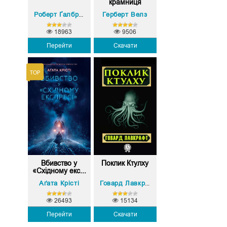
крамниця
Герберт Велз
Роберт Ґалбрейт (Джоан Роулінг)
18963
9506
Перейти
Скачати
Вбивство у
Поклик Ктулху
«Східному екс...
Аґата Крісті
Говард Лавкрафт
26493
15134
Перейти
Скачати