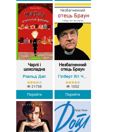
Чарлі і
Незбагненний
шоколадна
отець Браун
фабрика
Роальд Дал
Гілберт Кіт Честертон
21756
1002
Перейти
Перейти