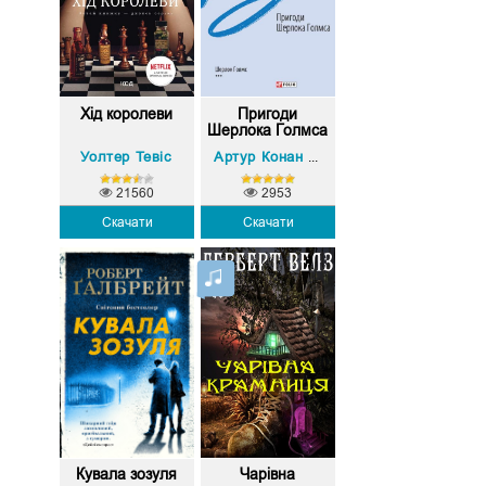
Хід королеви
Пригоди
Шерлока Голмса
Уолтер Тевіс
Артур Конан Дойл
21560
2953
Скачати
Скачати
Кувала зозуля
Чарівна