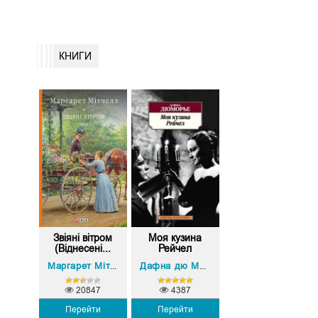
КНИГИ
Звіяні вітром
Моя кузина
(Віднесені...
Рейчел
Маргарет Мітчелл
Дафна дю Мор’є
20847
4387
Перейти
Перейти