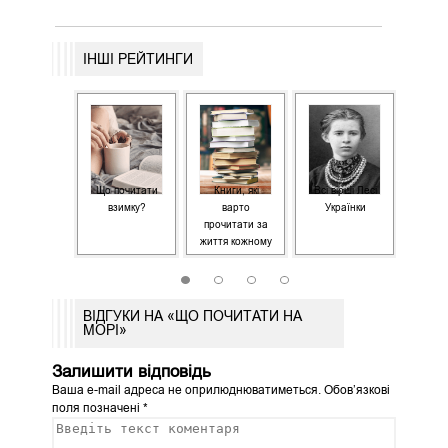
ІНШІ РЕЙТИНГИ
̆кращі книги
Що почитати
Книги, які
Всі вірші Лесі
Кни
я чоловіків
взимку?
варто
Українки
ва
прочитати за
життя кожному
1
2
3
4
ВІДГУКИ НА «ЩО ПОЧИТАТИ НА
МОРІ»
Залишити відповідь
Ваша e-mail адреса не оприлюднюватиметься.
Обов’язкові
поля позначені
*