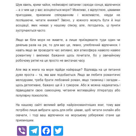
Шум хвиль, крики чайок, неймовірні світанки і заходи сонця, відпочинок
– а з чим ще у вас асоціюється море? Можливо, з відпусткою, цікавими
пригодами, приємним спілкуванням і можливістю, нікуди не
поспішаючи, читати книжки? Звісно, у кожного можуть бути й інші
асоціації, яких немає у нашому списку, але, погодьтесь, ці пункти
зустрічаються часто.
Якщо ви біля моря не живете, а лише приїжджаєте туди один чи
декілька разів на рік, то для вас це, певно, улюблений відпочинок. І
навіть якщо ви проводите час активно, вся атмосфера навколо навіює
романтику і викликає бажання щось почитати, бо у звичайному
робочому ритмі на це просто не вистачає часу.
Але яка ж книга на море підійде найкраще? Відповідь на це питання
дуже проста – та, яка вам подобається. Якщо ви любите романтичні
мелодрами, треба брати любовний роман, якщо таємниці і загадки –
щось детективне, бажано ще й з гумором. Або ж можна надихатись і
підвищувати свою самооцінку, читаючи мотиваційну літературу або
популярну психологію.
На нашому сайті великий вибір найрізноманітніших книг, тому вам
потрібно лише вибрати щось для себе цікаве, щоб читати онлайн або
скачати, і тоді ваш відпочинок на морському узбережжі стане ще
приємнішим.
Viber
Telegram
Facebook
Twitter