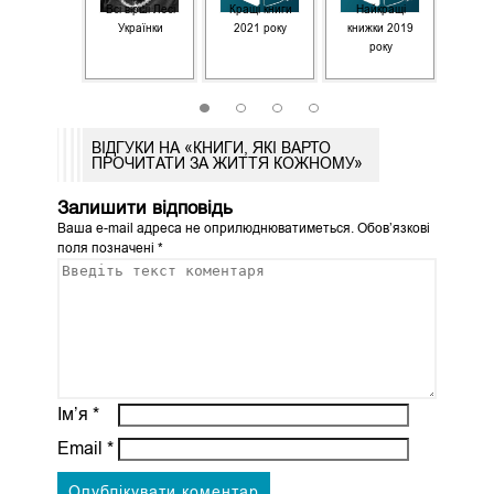
ниги для
Всі вірші Лесі
Кращі книги
Найкращі
8 яскр
підняття
Українки
2021 року
книжки 2019
амооцінки
року
1
2
3
4
ВІДГУКИ НА «КНИГИ, ЯКІ ВАРТО
ПРОЧИТАТИ ЗА ЖИТТЯ КОЖНОМУ»
Залишити відповідь
Ваша e-mail адреса не оприлюднюватиметься.
Обов’язкові
поля позначені
*
Ім’я
*
Email
*