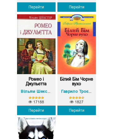
Перейти
Перейти
Ромео і
Білий Бім Чорне
Джульєтта
вухо
Вільям Шекспір
Гаврило Троєпольський
17188
1827
Перейти
Перейти