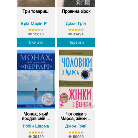
Три товариші
Провина зірок
Джон Грін
Еріх Марія Ремарк
15873
31494
Скачати
Перейти
Монах, який
Чоловіки з
продав свій ...
Марса, жінки ...
Робін Шарма
Джон Грей
39489
59063