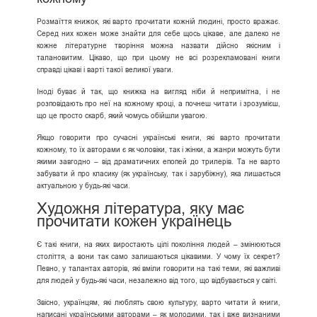
Розмаїття книжок, які варто прочитати кожній людині, просто вражає.
Серед них кожен може знайти для себе щось цікаве, але далеко не
кожне літературне творіння можна назвати дійсно якісним і
талановитим. Цікаво, що при цьому не всі розрекламовані книги
справді цікаві і варті такої великої уваги.
Іноді буває й так, що книжка на вигляд ніби й непримітна, і не
розповідають про неї на кожному кроці, а почнеш читати і зрозумієш,
що це просто скарб, який чомусь обійшли увагою.
Якщо говорити про сучасні українські книги, які варто прочитати
кожному, то їх авторами є як чоловіки, так і жінки, а жанри можуть бути
якими завгодно – від драматичних епопей до трилерів. Та не варто
забувати й про класику (як українську, так і зарубіжну), яка лишається
актуальною у будь-які часи.
Художня література, яку має
прочитати кожен українець
Є такі книги, на яких виростають цілі покоління людей – змінюються
століття, а вони так само залишаються цікавими. У чому їх секрет?
Певно, у талантах авторів, які вміли говорити на такі теми, які важливі
для людей у будь-які часи, незалежно від того, що відбувається у світі.
Звісно, українцям, які люблять свою культуру, варто читати й книги,
написані українськими авторами – як молодими, так і вже визнаними