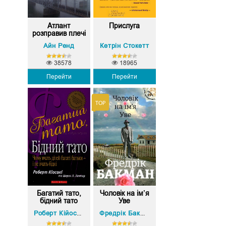
Атлант
Прислуга
розправив плечі
1...
Айн Ренд
Кетрін Стокетт
38578
18965
Перейти
Перейти
Багатий тато,
Чоловік на ім’я
бідний тато
Уве
Роберт Кійосакі
Фредрік Бакман