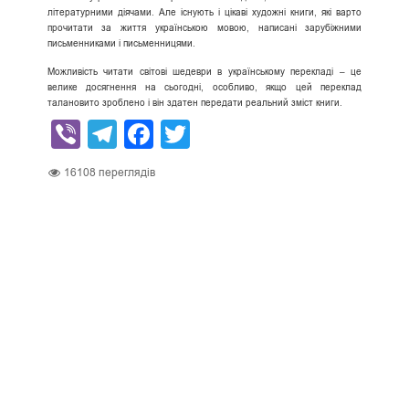
літературними діячами. Але існують і цікаві художні книги, які варто
прочитати за життя українською мовою, написані зарубіжними
письменниками і письменницями.
Можливість читати світові шедеври в українському перекладі – це
велике досягнення на сьогодні, особливо, якщо цей переклад
талановито зроблено і він здатен передати реальний зміст книги.
Viber
Telegram
Facebook
Twitter
16108
переглядів