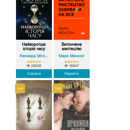
Найкоротша
Витончене
історія часу
мистецтво
заби...
Стівен Гокінґ
Марк Менсон
Леонард Млодінов
,
22638
16947
Скачати
Перейти