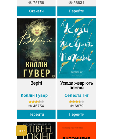
75756
38831
Скачати
Перейти
Веріті
Усюди жевріють
пожежі
Селеста Інг
Коллін Гувер (Колін Гувер)
46754
6879
Перейти
Перейти