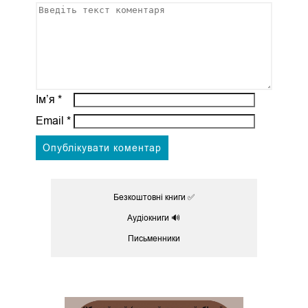
Ім’я
*
Email
*
Безкоштовні книги ✅
Аудіокниги 🔊
Письменники