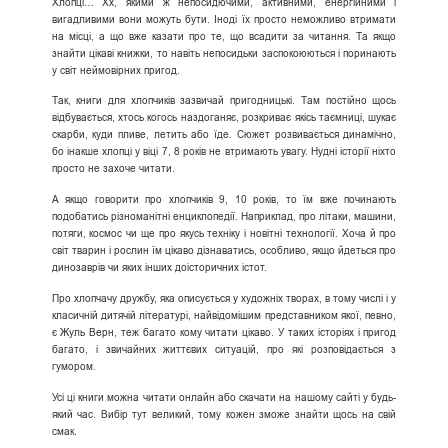
Хлопці… Хх, якими ж непосидючими, активними, енергійними і
вигадливими вони можуть бути. Іноді їх просто неможливо втримати
на місці, а що вже казати про те, що всадити за читання. Та якщо
знайти цікаві книжки, то навіть непосидьки заспокоюються і поринають
у світ неймовірних пригод.
Так, книги для хлопчиків зазвичай пригодницькі. Там постійно щось
відбувається, хтось когось наздоганяє, розкриває якісь таємниці, шукає
скарби, куди пливе, летить або їде. Сюжет розвивається динамічно,
бо інакше хлопці у віці 7, 8 років не втримають увагу. Нудні історії ніхто
просто не захоче читати.
А якщо говорити про хлопчиків 9, 10 років, то їм вже починають
подобатись різноманітні енциклопедії. Наприклад, про літаки, машини,
потяги, космос чи ще про якусь техніку і новітні технології. Хоча й про
світ тварин і рослин їм цікаво дізнаватись, особливо, якщо йдеться про
динозаврів чи яких інших доісторичних істот.
Про хлопчачу дружбу, яка описується у художніх творах, в тому числі і у
класичній дитячій літературі, найвідомішим представником якої, певно,
є Жуль Верн, теж багато кому читати цікаво. У таких історіях і пригод
багато, і звичайних життєвих ситуацій, про які розповідається з
гумором.
Усі ці книги можна читати онлайн або скачати на нашому сайті у будь-
який час. Вибір тут великий, тому кожен зможе знайти щось на свій
смак.