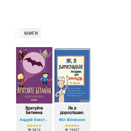
КНИГИ
Врятуйте
Як я
Бетмена
дорослішаю.
Посібни...
Філ Вілкінсон
Андрій Кокотюха
9614
19407