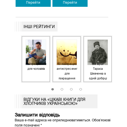
Перейти
Перейти
ІНШІ РЕЙТИНГИ
двяні книги
Найкращі книги
10 найкращих
Всі вірші
Ф
 казки для
для чоловіків
антистрес-книг
Тараса
дітей та
для
Шевченка в
дорослих
покращення
одній добірці
настрою
1
2
3
4
ВІДГУКИ НА «ЦІКАВІ КНИГИ ДЛЯ
ХЛОПЧИКІВ УКРАЇНСЬКОЮ»
Залишити відповідь
Ваша e-mail адреса не оприлюднюватиметься.
Обов’язкові
поля позначені
*