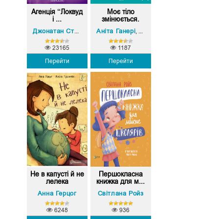
Агенція “Локвуд
Моє тіло
і ...
змінюється.
Пут...
Аніта Ганері
Тереза Мартінез
Джонатан Страуд
,
23165
1187
Перейти
Перейти
Не в капусті й не
Першокласна
лелека
книжка для м...
Анна Герцог
Світлана Ройз
6248
936