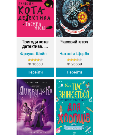
Пригоди кота-
Часовий ключ
детектива. ...
Наталія Щерба
Фрауке Шойнеманн
16530
26669
Перейти
Перейти