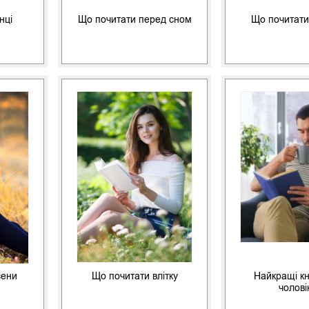
нці
Що почитати перед сном
Що почитати
сени
Що почитати влітку
Найкращі к
чолові