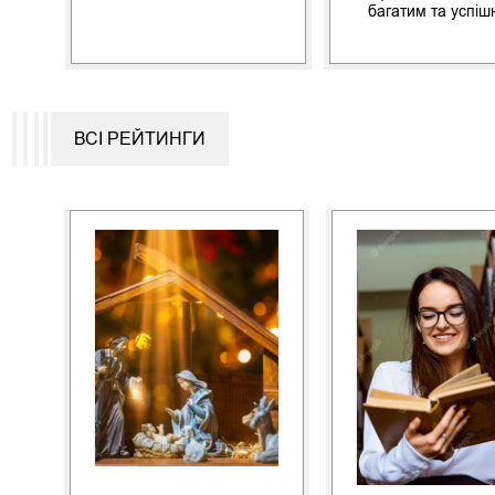
багатим та успі
ВСІ РЕЙТИНГИ