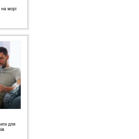
 на морі
ниги для
ків