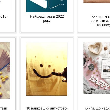
2018
Найкращі книги 2022
Книги, які 
року
прочитати за
кожном
стати
10 найкращих антистрес-
Книги, що нади