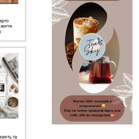
варто
 життя
у
хають та