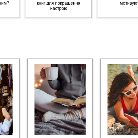
шним?
книг для покращення
мотивую
настрою