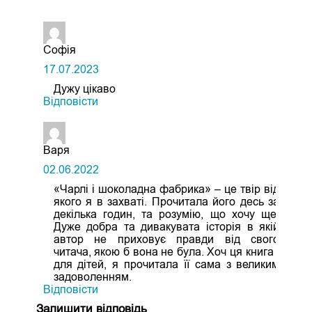
Софія
17.07.2023
Дужу цікаво
Відповіcти
Варя
02.06.2022
«Чарлі і шоколадна фабрика» – це твір від
якого я в захваті. Прочитала його десь за
декілька годин, та розумію, що хочу ще.
Дуже добра та дивакувата історія в якій
автор не приховує правди від свого
читача, якою б вона не була. Хоч ця книга і
для дітей, я прочитала її сама з великим
задоволенням.
Відповіcти
Залишити відповідь