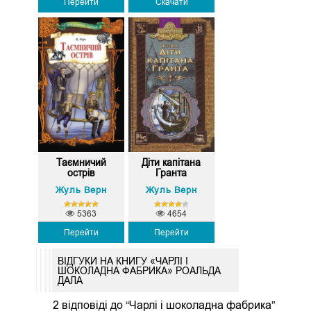
Перейти
Скачати
Таємничий
Діти капітана
острів
Гранта
Жуль Верн
Жуль Верн
5363
4654
Перейти
Перейти
ВІДГУКИ НА КНИГУ «ЧАРЛІ І
ШОКОЛАДНА ФАБРИКА» РОАЛЬДА
ДАЛА
2 відповіді до “Чарлі і шоколадна фабрика”