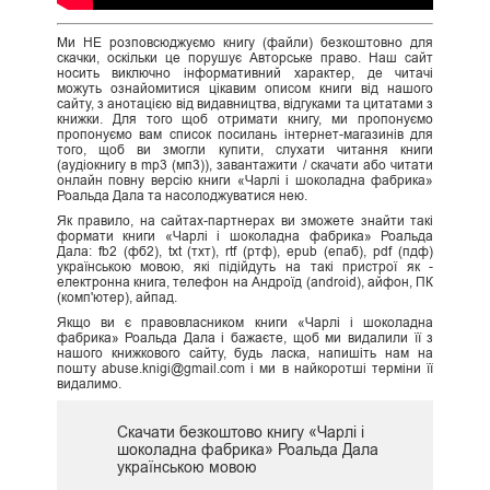
Ми НЕ розповсюджуємо книгу (файли) безкоштовно для
скачки, оскільки це порушує Авторське право. Наш сайт
носить виключно інформативний характер, де читачі
можуть ознайомитися цікавим описом книги від нашого
сайту, з анотацією від видавництва, відгуками та цитатами з
книжки. Для того щоб отримати книгу, ми пропонуємо
пропонуємо вам список посилань інтернет-магазинів для
того, щоб ви змогли купити, слухати читання книги
(аудіокнигу в mp3 (мп3)), завантажити / скачати або читати
онлайн повну версію книги «Чарлі і шоколадна фабрика»
Роальда Дала та насолоджуватися нею.
Як правило, на сайтах-партнерах ви зможете знайти такі
формати книги «Чарлі і шоколадна фабрика» Роальда
Дала: fb2 (фб2), txt (тхт), rtf (ртф), epub (епаб), pdf (пдф)
українською мовою, які підійдуть на такі пристрої як -
електронна книга, телефон на Андроїд (android), айфон, ПК
(комп'ютер), айпад.
Якщо ви є правовласником книги «Чарлі і шоколадна
фабрика» Роальда Дала і бажаєте, щоб ми видалили її з
нашого книжкового сайту, будь ласка, напишіть нам на
пошту abuse.knigi@gmail.com і ми в найкоротші терміни її
видалимо.
Скачати безкоштово книгу «Чарлі і
шоколадна фабрика» Роальда Дала
українською мовою