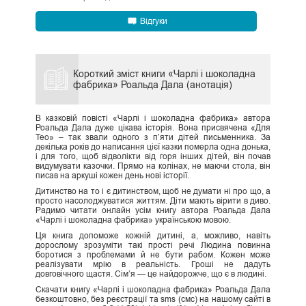
Відгуки
Короткий зміст книги «Чарлі і шоколадна
фабрика» Роальда Дала (анотація)
В казковій повісті «Чарлі і шоколадна фабрика» автора
Роальда Дала дуже цікава історія. Вона присвячена «Для
Тео» – так звали одного з п’яти дітей письменника. За
декілька років до написання цієї казки померла одна донька,
і для того, щоб відволікти від горя інших дітей, він почав
видумувати казочки. Прямо на колінах, не маючи стола, він
писав на аркуші кожен день нові історії.
Дитинство на то і є дитинством, щоб не думати ні про що, а
просто насолоджуватися життям. Діти мають вірити в диво.
Радимо читати онлайн усім книгу автора Роальда Дала
«Чарлі і шоколадна фабрика» українською мовою.
Ця книга допоможе кожній дитині, а, можливо, навіть
дорослому зрозуміти такі прості речі Людина повинна
боротися з проблемами й не бути рабом. Кожен може
реалізувати мрію в реальність. Гроші не дадуть
довговічного щастя. Сім’я — це найдорожче, що є в людині.
Скачати книгу «Чарлі і шоколадна фабрика» Роальда Дала
безкоштовно, без реєстрації та sms (смс) на нашому сайті в