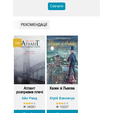
Скачати
РЕКОМЕНДАЦІЇ
Атлант
Казки зі Львова
розправив плечі
1...
Айн Ренд
Юрій Винничук
38581
10227