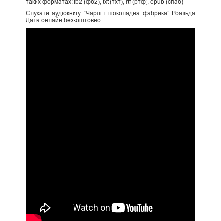
таких форматах: fb2 (фб2), txt (тхт), rtf (ртф), epub (єпаб).
Слухати аудіокнигу “Чарлі і шоколадна фабрика” Роальда
Дала онлайн безкоштовно: