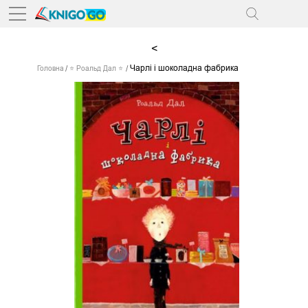
<
Чарлі і шоколадна фабрика
Головна
⭐ Роальд Дал ⭐