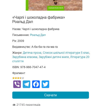
«Чарлі і шоколадна фабрика»
Роальд Дал
Назва: Чарлі і шоколадна фабрика
Письменник:
Роальд Дал
Рік: 2009
Видавництво: А-ба-ба-га-ла-ма-га
Жанри:
Дитяча проза
,
Список шкільної літератури 5 клас
,
Зарубіжна класика
,
Зарубіжні дитячі книги
,
Література 20
століття
ISBN: 978-966-7047-47-4
Фрагмент
Viber
Telegram
Facebook
Twitter
Скачати
21745
переглядів