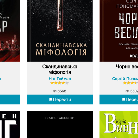
Скандинавська
Чорне ве
міфологія
а
Ніл Гейман
Сергій Поно
8568
550
Перейти
Пере