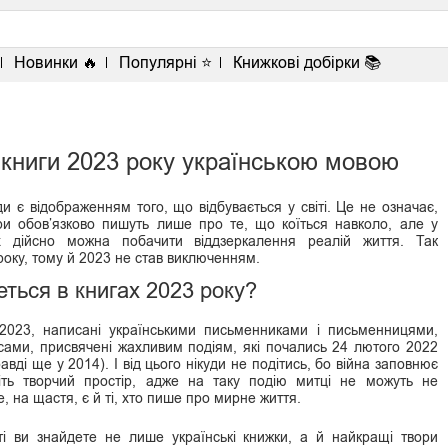
Новинки 🔥
Популярні ⭐
Книжкові добірки 📚
книги 2023 року українською мовою
и є відображенням того, що відбувається у світі. Це не означає,
ри обов’язково пишуть лише про те, що коїться навколо, але у
х дійсно можна побачити віддзеркалення реалій життя. Так
року, тому й 2023 не став виключенням.
ться в книгах 2023 року?
 2023, написані українськими письменниками і письменницями,
сами, присвячені жахливим подіям, які почались 24 лютого 2022
авді ще у 2014). І від цього нікуди не подітись, бо війна заповнює
іть творчий простір, адже на таку подію митці не можуть не
е, на щастя, є й ті, хто пише про мирне життя.
і ви знайдете не лише українські книжки, а й найкращі твори