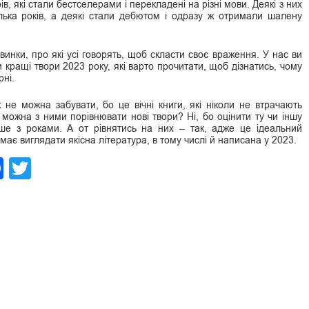
ів, які стали бестселерами і перекладені на різні мови. Деякі з них
ілька років, а деякі стали дебютом і одразу ж отримали шалену
винки, про які усі говорять, щоб скласти своє враження. У нас ви
кращі твори 2023 року, які варто прочитати, щоб дізнатись, чому
рні.
 не можна забувати, бо це вічні книги, які ніколи не втрачають
 можна з ними порівнювати нові твори? Ні, бо оцінити ту чи іншу
ше з роками. А от рівнятись на них – так, адже це ідеальний
 має виглядати якісна література, в тому числі й написана у 2023.
legram
Facebook
Twitter