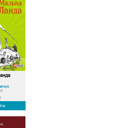
Ланда
ничук
2
йти