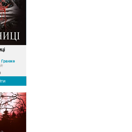
ці
 Ґранже
0
йти