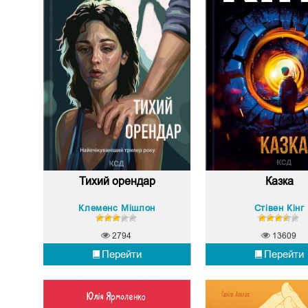
Тихий орендар
Казка
Клеменс Мішлон
Стівен Кінг
2794
13609
Перейти
Перейти