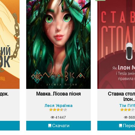
док.
Мавка. Лісова пісня
Ставка стол
Ілон..
Леся Українка
Тім Гіґґ
41447
868
Скачати
Пере