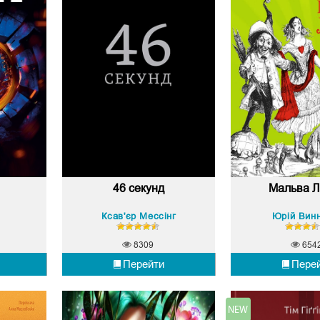
46 секунд
Мальва 
Ксав'єр Мессінг
Юрій Вин
8309
654
Перейти
Пере