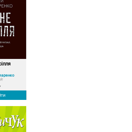
сілля
маренко
7
йти