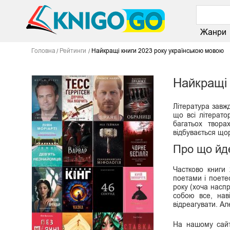
Жанри
Головна
Рейтинги
Найкращі книги 2023 року українською мовою
Найкращі 
Література завжд
що всі літерато
багатьох твора
відбувається що
Про що йде
Частково книги
поетами і поете
року (хоча наспр
собою все, нав
відреагувати. Ал
На нашому сайт