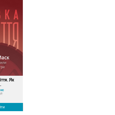
іття. Як
.
інс
йти