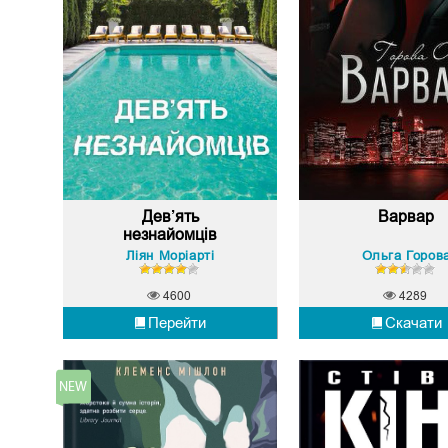
Дев’ять
Варвар
незнайомців
Ліян Моріарті
Ольга Горов
4600
4289
Перейти
Скачати