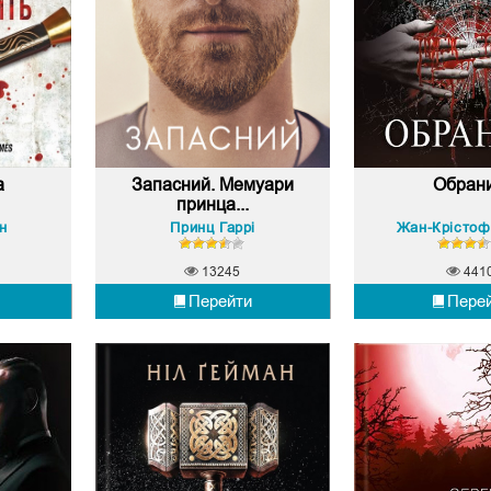
а
Запасний. Мемуари
Обрани
принца...
н
Принц Гаррі
Жан-Крістоф
13245
441
Перейти
Пере