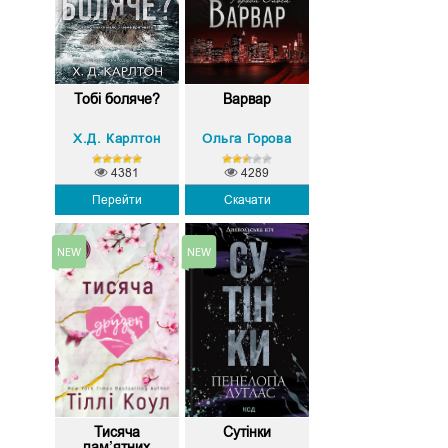
Тобі боляче?
Варвар
Х.Д. Карлтон
Ольга Горова
4381
4289
Перейти
Скачати
Тисяча
Сутінки
пам’ятних