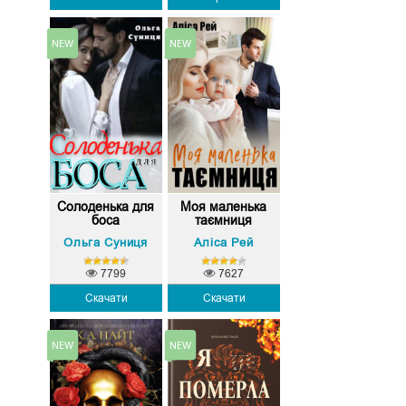
Солоденька для
Моя маленька
боса
таємниця
Ольга Суниця
Аліса Рей
7799
7627
Скачати
Скачати