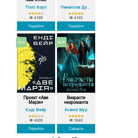
поцілун...
Тіллі Коул
Пенелопа Дуглас
4188
4165
Перейти
Перейти
Проєкт «Аве
Викрасти
Марія»
некроманта
Енді Вейр
Ксенія Мур
4005
3940
Перейти
Скачати