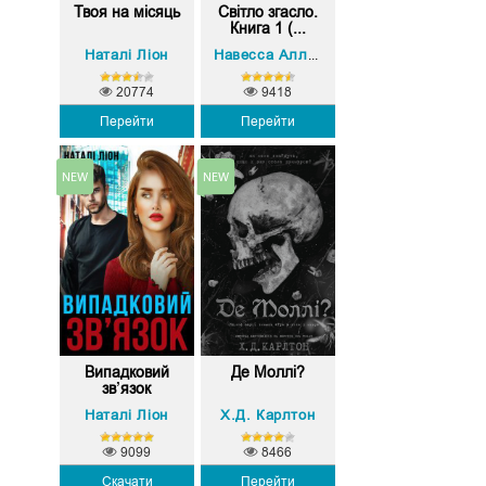
Твоя на місяць
Світло згасло.
Книга 1 (...
Наталі Ліон
Навесса Аллен
20774
9418
Перейти
Перейти
Випадковий
Де Моллі?
зв’язок
Наталі Ліон
Х.Д. Карлтон
9099
8466
Скачати
Перейти