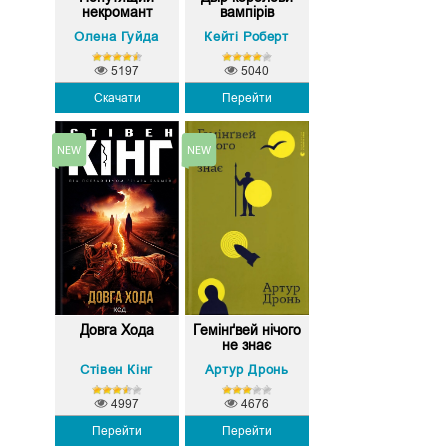
некромант
вампірів
Олена Гуйда
Кейті Роберт
5197
5040
Скачати
Перейти
Довга Хода
Гемінґвей нічого
не знає
Стівен Кінг
Артур Дронь
4997
4676
Перейти
Перейти