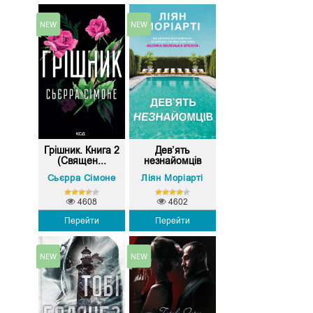
Грішник. Книга 2
Дев’ять
(Священ...
незнайомців
Сьєрра Сімоне
Ліян Моріарті
4608
4602
Перейти
Перейти