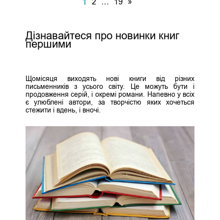
1
2
…
19
»
Дізнавайтеся про новинки книг
першими
Щомісяця виходять нові книги від різних
письменників з усього світу. Це можуть бути і
продовження серій, і окремі романи. Напевно у всіх
є улюблені автори, за творчістю яких хочеться
стежити і вдень, і вночі.