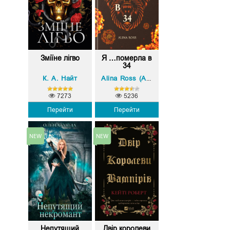
Зміїне лігво
Я …померла в
34
К. А. Найт
Alina Ross (Аліна Росс)
7273
5236
Перейти
Перейти
Непутящий
Двір королеви