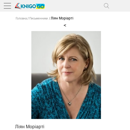
Ліян Моріарті
Головна
Письменники
<
Ліян Моріарті