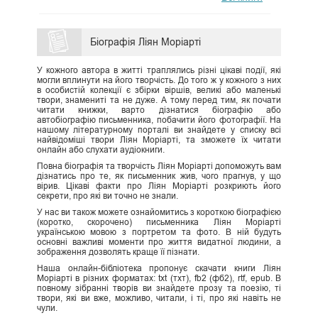
Біографія Ліян Моріарті
У кожного автора в житті траплялись різні цікаві події, які
могли вплинути на його творчість. До того ж у кожного з них
в особистій колекції є збірки віршів, великі або маленькі
твори, знамениті та не дуже. А тому перед тим, як почати
читати книжки, варто дізнатися біографію або
автобіографію письменника, побачити його фотографії. На
нашому літературному порталі ви знайдете у списку всі
найвідоміші твори Ліян Моріарті, та зможете їх читати
онлайн або слухати аудіокниги.
Повна біографія та творчість Ліян Моріарті допоможуть вам
дізнатись про те, як письменник жив, чого прагнув, у що
вірив. Цікаві факти про Ліян Моріарті розкриють його
секрети, про які ви точно не знали.
У нас ви також можете ознайомитись з короткою біографією
(коротко, скорочено) письменника Ліян Моріарті
українською мовою з портретом та фото. В ній будуть
основні важливі моменти про життя видатної людини, а
зображення дозволять краще її пізнати.
Наша онлайн-бібліотека пропонує скачати книги Ліян
Моріарті в різних форматах: txt (тхт), fb2 (фб2), rtf, epub. В
повному зібранні творів ви знайдете прозу та поезію, ті
твори, які ви вже, можливо, читали, і ті, про які навіть не
чули.