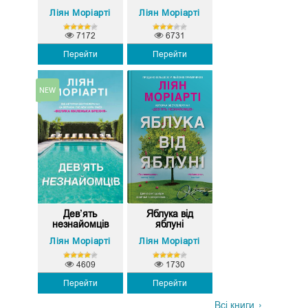
брехня
Ліян Моріарті
Ліян Моріарті
7172
6731
Перейти
Перейти
Дев’ять
Яблука від
незнайомців
яблуні
Ліян Моріарті
Ліян Моріарті
4609
1730
Перейти
Перейти
Всі книги