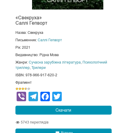
«Свекруха»
Саллі Гепворт
Назва: Свекруха
Письменник:
Саллі Гепворт
Рік: 2021
Видавництво: Рідна Мова
Жанри:
Сучасна зарубіжна література
,
Психологічний
триллер
,
Трилери
ISBN: 978-966-917-620-2
Фрагмент
Viber
Telegram
Facebook
Twitter
Скачати
5743
переглядів
Відгуки