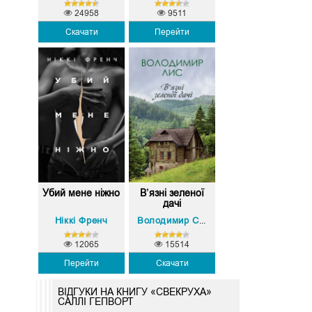
24958
9511
Скачати
Перейти
Убий мене нiжно
В’язні зеленої
дачі
Нiккi Френч
Володимир Савович Лис
12065
15514
Перейти
Скачати
ВІДГУКИ НА КНИГУ «СВЕКРУХА»
САЛЛІ ГЕПВОРТ