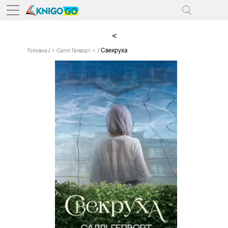
<
Свекруха
Головна
⭐ Саллі Гепворт ⭐