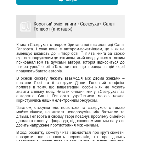
Короткий зміст книги «Свекруха» Саллі
Гепворт (анотація)
Книга «Свекруха» є твором британської письменниці Саллі
Гепворта. І хоча вона є автором-початківцем, це ніяк не
зменшує цікавість до її творчості. Її п’ята книга за своєю
суттю є напруженим детективом, який поєднується з тонким
психоаналізом та думками автора. Історія відноситься до
літературної серії «Таке життя», що правда, в цій серії
працюють багато авторів.
В основі сюжету лежить взаємодія між двома жінками –
невістки Люсі та її свекрухи Діани. Головний конфлікт
полягає в тому, що вищезгадані особи ніяк не можуть
знайти спільну мову. Читати онлайн книгу «Свекруха» за
авторства Саллі Гепворта українською мовою можна
користуючись нашим електронним ресурсом.
Загалом, стосунки між невісткою та свекрухою є темою
майже вічною, на кшталт непорозумінь між батьками та
дітьми. Гепворта в своєму творі поєднує проблему сімейної
драми та екшену. Щоправда, під екшеном мається на увазі
досить напружене протистояння між жінками.
В ході розвитку сюжету читач дізнається про круті сюжетні
повороти, що спіткають персонажів, та про досить