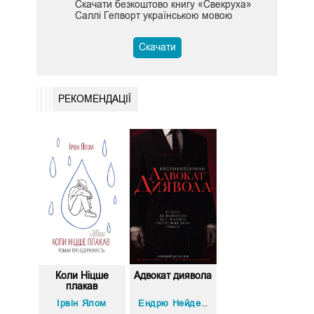
Скачати безкоштово книгу «Свекруха»
Саллі Гепворт українською мовою
Скачати
РЕКОМЕНДАЦІЇ
Коли Ніцше
Адвокат диявола
плакав
Ірвін Ялом
Ендрю Нейдерман