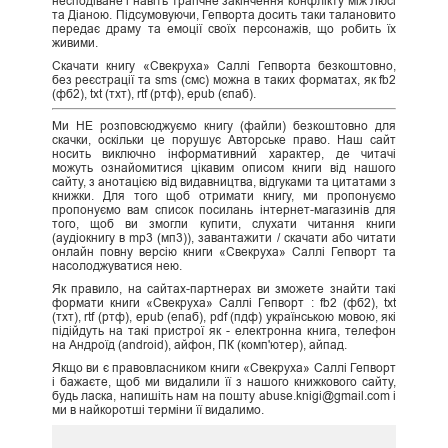
несподіване і навіть трагічне закінчення конфлікту між Люсі
та Діаною. Підсумовуючи, Гепворта досить таки талановито
передає драму та емоції своїх персонажів, що робить їх
живими.
Скачати книгу «Свекруха» Саллі Гепворта безкоштовно,
без реєстрації та sms (смс) можна в таких форматах, як fb2
(фб2), txt (тхт), rtf (ртф), epub (єпаб).
Ми НЕ розповсюджуємо книгу (файли) безкоштовно для
скачки, оскільки це порушує Авторське право. Наш сайт
носить виключно інформативний характер, де читачі
можуть ознайомитися цікавим описом книги від нашого
сайту, з анотацією від видавництва, відгуками та цитатами з
книжки. Для того щоб отримати книгу, ми пропонуємо
пропонуємо вам список посилань інтернет-магазинів для
того, щоб ви змогли купити, слухати читання книги
(аудіокнигу в mp3 (мп3)), завантажити / скачати або читати
онлайн повну версію книги «Свекруха» Саллі Гепворт та
насолоджуватися нею.
Як правило, на сайтах-партнерах ви зможете знайти такі
формати книги «Свекруха» Саллі Гепворт : fb2 (фб2), txt
(тхт), rtf (ртф), epub (епаб), pdf (пдф) українською мовою, які
підійдуть на такі пристрої як - електронна книга, телефон
на Андроїд (android), айфон, ПК (комп'ютер), айпад.
Якщо ви є правовласником книги «Свекруха» Саллі Гепворт
і бажаєте, щоб ми видалили її з нашого книжкового сайту,
будь ласка, напишіть нам на пошту abuse.knigi@gmail.com і
ми в найкоротші терміни її видалимо.