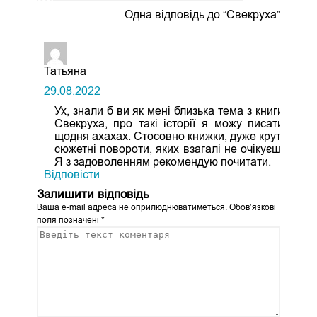
Одна відповідь до “Свекруха”
Татьяна
29.08.2022
Ух, знали б ви як мені близька тема з книги
Свекруха, про такі історії я можу писати
щодня ахахах. Стосовно книжки, дуже круті
сюжетні повороти, яких взагалі не очікуєш.
Я з задоволенням рекомендую почитати.
Відповіcти
Залишити відповідь
Ваша e-mail адреса не оприлюднюватиметься.
Обов’язкові
поля позначені
*