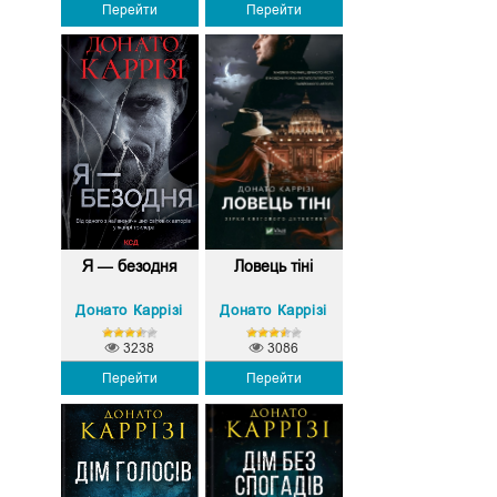
Перейти
Перейти
Я — безодня
Ловець тіні
Донато Каррізі
Донато Каррізі
3238
3086
Перейти
Перейти