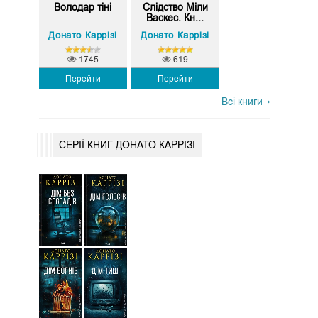
Володар тіні
Слідство Міли
Васкес. Кн...
Донато Каррізі
Донато Каррізі
1745
619
Перейти
Перейти
Всі книги
СЕРІЇ КНИГ ДОНАТО КАРРІЗІ