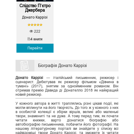
Слідство П’єтро
Джербера
Донато Каррізі
222
4 книги
Перейти
Біографія Донато Каррізі
Донато Каррізі
— італійський письменник, режисер і
сценарист. Дебютував як режисер фільмом «Дівчина в
тумані» (2017), знятим за однойменним романом. Він
отримав премію Давида ді Донателло 2018 як найкращий
новий режисер.
У кожного автора в житті траплялись різні цікаві події, які
могли вплинути на його творчість. До того ж у кожного з них
в особистій колекції є збірки віршів, великі або маленькі
твори, знамениті та не дуже. А тому перед тим, як почати
читати книжки, варто дізнатися біографію або
автобіографію письменника, побачити його фотографії. На
нашому літературному порталі ви знайдете у списку всі
найвідоміші твори Донато Каррізі, та зможете їх читати