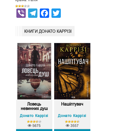
Країна: Італія
Viber
Telegram
Facebook
Twitter
КНИГИ ДОНАТО КАРРІЗІ
Ловець
Нашіптувач
невинних душ
Донато Каррізі
Донато Каррізі
5675
3557