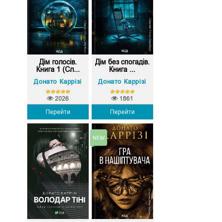
Дім голосів.
Дім без спогадів.
Книга 1 (Сл...
Книга ...
Донато Каррізі
Донато Каррізі
2026
1861
Перейти
Перейти