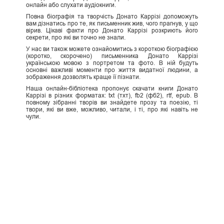
онлайн або слухати аудіокниги.
Повна біографія та творчість Донато Каррізі допоможуть
вам дізнатись про те, як письменник жив, чого прагнув, у що
вірив. Цікаві факти про Донато Каррізі розкриють його
секрети, про які ви точно не знали.
У нас ви також можете ознайомитись з короткою біографією
(коротко, скорочено) письменника Донато Каррізі
українською мовою з портретом та фото. В ній будуть
основні важливі моменти про життя видатної людини, а
зображення дозволять краще її пізнати.
Наша онлайн-бібліотека пропонує скачати книги Донато
Каррізі в різних форматах: txt (тхт), fb2 (фб2), rtf, epub. В
повному зібранні творів ви знайдете прозу та поезію, ті
твори, які ви вже, можливо, читали, і ті, про які навіть не
чули.