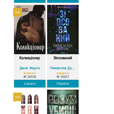
Колекціонер
Зіпсований
Джон Фаулз
Пенелопа Дуглас
39038
35927
Скачати
Перейти