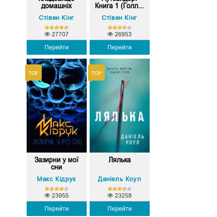
домашніх
Книга 1 (Голл...
тварин
Стівен Кінг
Стівен Кінг
27707
26953
Перейти
Перейти
Зазирни у мої
Лялька
сни
Макс Кідрук
Даніель Коул
23955
23258
Перейти
Перейти