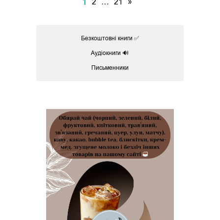
1
2
…
21
»
Безкоштовні книги ✅
Аудіокниги 🔊
Письменники