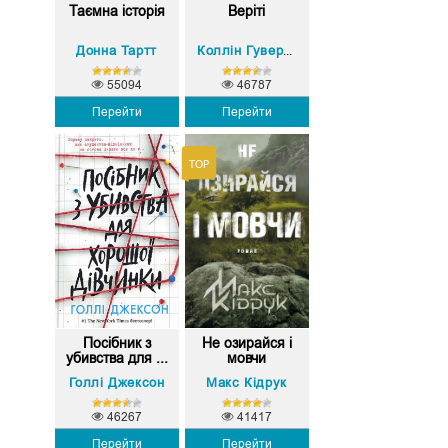
Таємна історія
Веріті
Донна Тартт
Коллін Гувер (Колін Гувер)
55094
46787
Перейти
Перейти
Посібник з
Не озирайся і
убивства для ...
мовчи
Голлі Джексон
Макс Кідрук
46267
41417
Перейти
Перейти