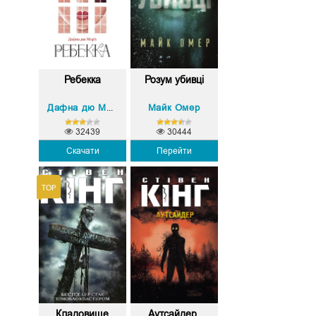
Ребекка
Розум убивці
Майк Омер
Дафна дю Мор’є
32439
30444
Скачати
Перейти
Кладовище
Аутсайдер.