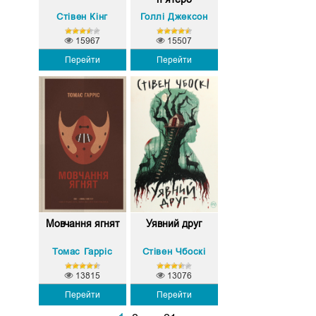
Стівен Кінг
Голлі Джексон
15967
15507
Перейти
Перейти
Мовчання ягнят
Уявний друг
Томас Гарріс
Стівен Чбоскі
13815
13076
Перейти
Перейти