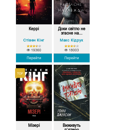
Керрі
Доки світло не
згасне на...
Стівен Кінг
Макс Кідрук
19360
18003
Перейти
Перейти
Мізері
Виживуть
п’ятеро