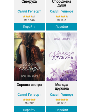
Свекруха
Споріднена
душа
Саллі Гепворт
Саллі Гепворт
5746
998
Перейти
Перейти
Хороша сестра
Молода
дружина
Саллі Гепворт
Саллі Гепворт
692
683
Перейти
Перейти