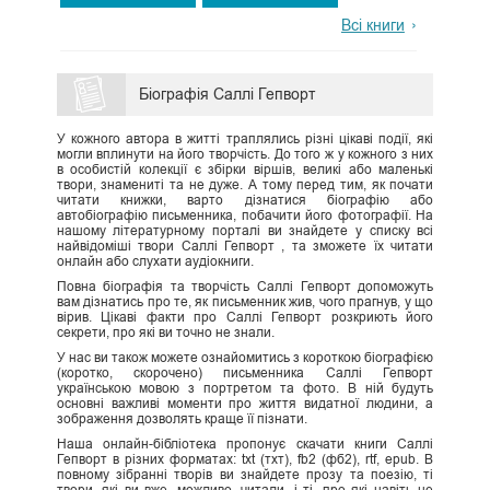
Всі книги
Біографія Саллі Гепворт
У кожного автора в житті траплялись різні цікаві події, які
могли вплинути на його творчість. До того ж у кожного з них
в особистій колекції є збірки віршів, великі або маленькі
твори, знамениті та не дуже. А тому перед тим, як почати
читати книжки, варто дізнатися біографію або
автобіографію письменника, побачити його фотографії. На
нашому літературному порталі ви знайдете у списку всі
найвідоміші твори Саллі Гепворт , та зможете їх читати
онлайн або слухати аудіокниги.
Повна біографія та творчість Саллі Гепворт допоможуть
вам дізнатись про те, як письменник жив, чого прагнув, у що
вірив. Цікаві факти про Саллі Гепворт розкриють його
секрети, про які ви точно не знали.
У нас ви також можете ознайомитись з короткою біографією
(коротко, скорочено) письменника Саллі Гепворт
українською мовою з портретом та фото. В ній будуть
основні важливі моменти про життя видатної людини, а
зображення дозволять краще її пізнати.
Наша онлайн-бібліотека пропонує скачати книги Саллі
Гепворт в різних форматах: txt (тхт), fb2 (фб2), rtf, epub. В
повному зібранні творів ви знайдете прозу та поезію, ті
твори, які ви вже, можливо, читали, і ті, про які навіть не