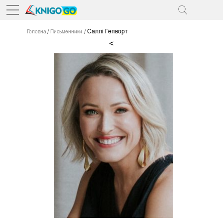
Саллі Гепворт
Головна
Письменники
<