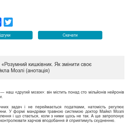
legram
Facebook
Twitter
ідгуки
Скачати
и «Розумний кишківник. Як змінити своє
кла Мозлі (анотація)
 — наш «другий мозок»: він містить понад сто мільйонів нейронів
и.
ичних задач і не переймається податками, натомість регулює
ини. У формі мандрівки травною системою доктор Майкл Мозлі
влення і що стається, коли з ними щось не так. А ще запропонує
ь контролювати харчові вподобання й сприятимуть схудненню.