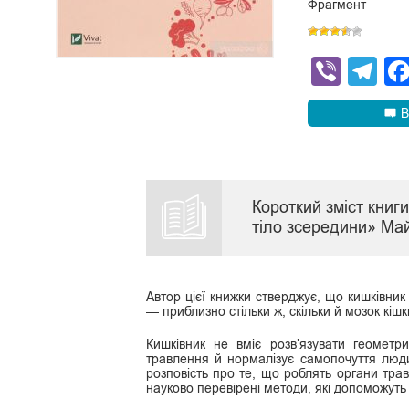
Фрагмент
Viber
Te
В
Короткий зміст книг
тіло зсередини» Май
Автор цієї книжки стверджує, що кишківник
— приблизно стільки ж, скільки й мозок кішк
Кишківник не вміє розв’язувати геометр
травлення й нормалізує самопочуття люд
розповість про те, що роблять органи тра
науково перевірені методи, які допоможут