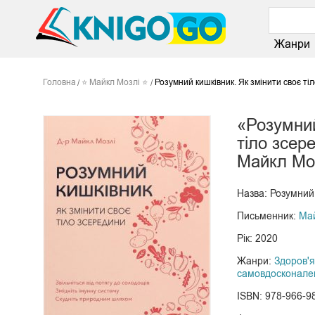
Жанри
Головна
⭐ Майкл Мозлі ⭐
Розумний кишківник. Як змінити своє ті
«Розумний
тіло зсер
Майкл Мо
Назва: Розумний 
Письменник:
Май
Рік: 2020
Жанри:
Здоров'я
самовдосконале
ISBN: 978-966-9