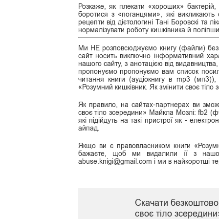
Розкаже, як плекати «хороших» бактерій,
боротися з «поганцями», які викликають 
рецепти від дієтологині Тані Боровскі та л
нормалізувати роботу кишківника й поліпши
Ми НЕ розповсюджуємо книгу (файли) безк
сайт носить виключно інформативний хара
нашого сайту, з анотацією від видавництва,
пропонуємо пропонуємо вам список посила
читання книги (аудіокнигу в mp3 (мп3))
«Розумний кишківник. Як змінити своє тіло
Як правило, на сайтах-партнерах ви змож
своє тіло зсередини» Майкла Мозлі: fb2 (фб2
які підійдуть на такі пристрої як - електр
айпад.
Якщо ви є правовласником книги «Розумн
бажаєте, щоб ми видалили її з нашог
abuse.knigi@gmail.com і ми в найкоротші те
Скачати безкоштово 
своє тіло зсередин