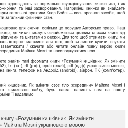
 що відповідають за нормальне функціонування кишківника, і як
ожиріння та інші захворювання. Наприкінці книжки ви знайдете
ікарки загальної практики Клер Бейлі — весь арсенал засобів, щоб
ти загальний фізичний стан.
оштовно для скачки, оскільки це порушує Авторське право. Наш
ктер, де читачі можуть ознайомитися цікавим описом книги від
 відгуками та цитатами з книжки. Для того щоб отримати книгу, ми
нь інтернет-магазинів для того, щоб ви змогли купити, слухати
, завантажити / скачати або читати онлайн повну версію книги
 зсередини» Майкла Мозлі та насолоджуватися нею.
ете знайти такі формати книги «Розумний кишківник. Як змінити
), txt (тхт), rtf (ртф), epub (епаб), pdf (пдф) українською мовою,
онна книга, телефон на Андроїд (android), айфон, ПК (комп'ютер),
ий кишківник. Як змінити своє тіло зсередини» Майкла Мозлі і
о книжкового сайту, будь ласка, напишіть нам на пошту
рміни її видалимо.
книгу «Розумний кишківник. Як змінити
и» Майкла Мозлі українською мовою