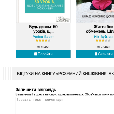
Будь дивом: 50
Життя без
уроків, щ...
обмежень. Шля
Регіна Бретт
Нік Вуйчич
10453
25460
Перейти
Скачати
ВІДГУКИ НА КНИГУ «РОЗУМНИЙ КИШКІВНИК. Я
Залишити відповідь
Ваша e-mail адреса не оприлюднюватиметься.
Обов’язкові поля п