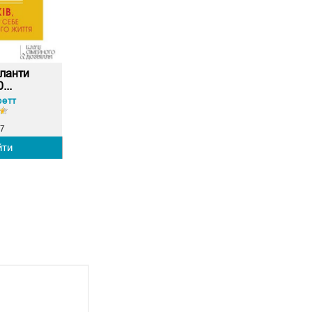
аланти
...
ретт
7
йти