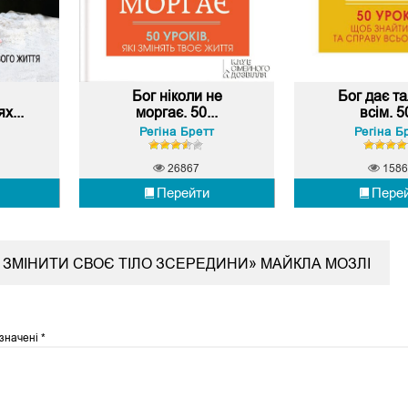
Бог ніколи не
Бог дає т
х...
моргає. 50...
всім. 50
Регіна Бретт
Регіна Б
26867
1586
Перейти
Пере
К ЗМІНИТИ СВОЄ ТІЛО ЗСЕРЕДИНИ» МАЙКЛА МОЗЛІ
означені
*