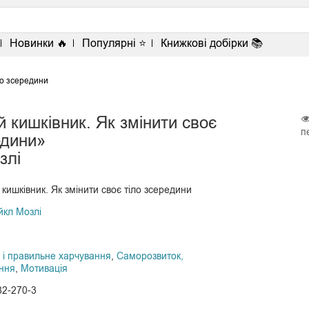
<
Новинки 🔥
Популярні ⭐
Книжкові добірки 📚
ло зсередини
 кишківник. Як змінити своє
п
едини»
злі
кишківник. Як змінити своє тіло зсередини
кл Мозлі
 і правильне харчування
,
Саморозвиток,
ння
,
Мотивація
82-270-3