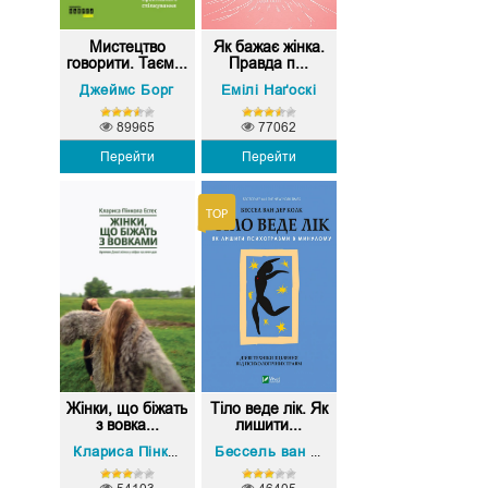
Мистецтво
Як бажає жінка.
говорити. Таєм...
Правда п...
Джеймс Борг
Емілі Наґоскі
89965
77062
Перейти
Перейти
Жінки, що біжать
Тіло веде лік. Як
з вовка...
лишити...
Клариса Пінкола Естес
Бессель ван дер Колк