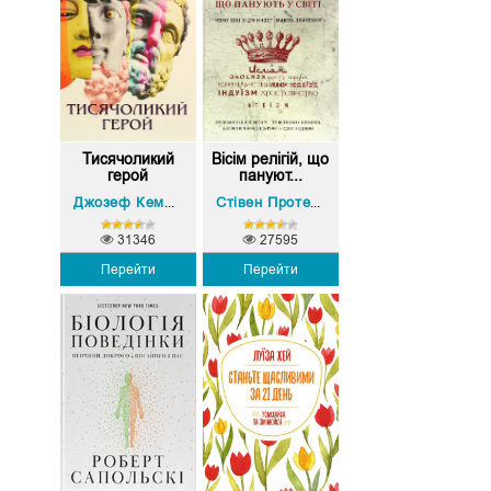
Тисячоликий
Вісім релігій, що
герой
пануют...
Джозеф Кемпбелл
Стівен Протеро
31346
27595
Перейти
Перейти