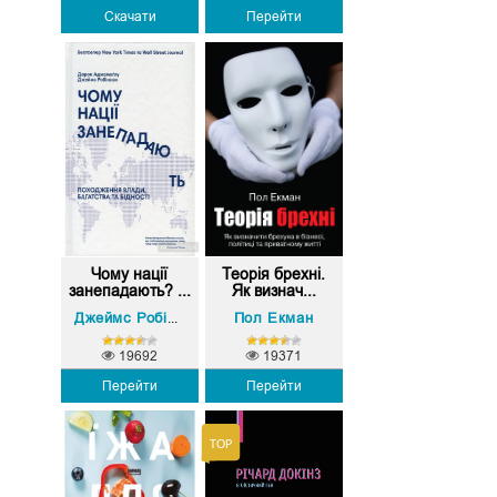
Скачати
Перейти
Чому нації
Теорія брехні.
занепадають? ...
Як визнач...
Дарон Аджемоглу
Пол Екман
Джеймс Робінсон
,
19692
19371
Перейти
Перейти