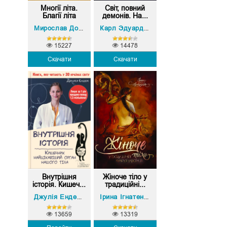
Многії літа.
Світ, повний
Благії літа
демонів. На...
Мирослав Дочинець
Карл Эдуард Саган
15227
14478
Скачати
Скачати
Внутрішня
Жіноче тіло у
історія. Кишеч...
традиційні...
Джулія Ендерс
Ірина Ігнатенко
13659
13319