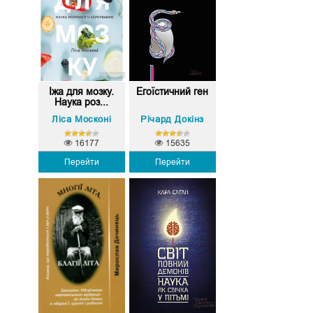
Їжа для мозку.
Егоїстичний ген
Наука роз...
Ліса Москоні
Річард Докінз
16177
15635
Перейти
Перейти