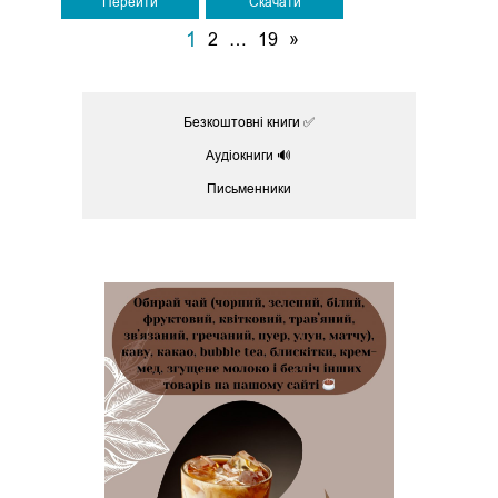
Перейти
Скачати
1
2
…
19
»
Безкоштовні книги ✅
Аудіокниги 🔊
Письменники