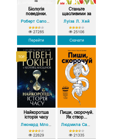
Біологія
Станьте
поведінки.
щасливими за
Прич...
21 ...
Луіза Л. Хей
Роберт Сапольскі
27285
25106
Перейти
Скачати
Найкоротша
Пиши, скорочуй.
історія часу
Як створ...
Стівен Гокінґ
Максим Ільяхов
Леонард Млодінов
,
Людмила Саричєва
,
22629
21335