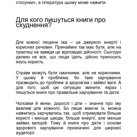
стосунки», а література цьому може навчити.
Для кого пишуться книги про
схуднення?
Для кожної людини їжа – це джерело енергії і
корисних речовин. Принаймні так має бути, але на
практиці не завжди це відповідає дійсності. Сьогодні
далеко не все, що люди їдять, дійсно приносить
якусь користь.
Страви можуть бути смачними, але не корисними.
У цьому й проблема, бо таке харчування
призводить до проблем зі здоров’ям і зайвої ваги. А
для того, щоб цю ситуацію змінити, якраз і
пишуться книги про правильне харчування та дієти.
Чоловіки й жінки, дорослі і діти – знання про їжу
важливі для кожного. Бо лише маючи їх, можна
навчитись харчуватись так, щоб отримувати більше
користі і менше шкоди, більше енергії, але менше
зайвих калорій. Тому й книги про дієти і основи
здорового харчування призначені для широкої
аудиторії.