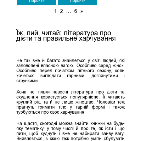
Перейти
Перейти
1
2
…
6
»
Їж, пий, читай: література про
дієти та правильне харчування
Не так вже й багато знайдеться у світі людей, які
задоволені власною вагою. Особливо серед жінок.
Особливо перед початком літнього сезону, коли
хочеться виглядати гарними, доглянутими і
стрункими.
Хоча не тільки навесні література про дієти та
схуднення користується популярністю. Її читають
круглий рік, та й не лише жіноцтво. Чоловіки теж
прагнуть тримати тіло у гарній формі і також
турбуються про своє харчування.
На щастя, сьогодні можна знайти книжки на будь-
яку тематику, у тому числі й про те, як їсти і що
пити, щоб худнути і вже не набирати зайву вагу.
Виявляється, з їжею теж потрібно уміти «будувати