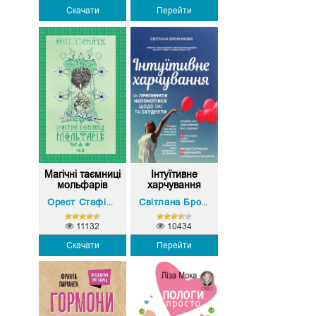
Скачати
Перейти
Магічні таємниці
Інтуїтивне
мольфарів
харчування
Орест Стафійчук
Світлана Броннікова
11132
10434
Скачати
Перейти