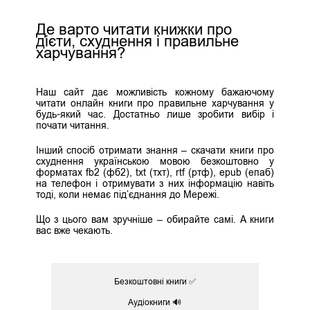
Де варто читати книжки про
дієти, схуднення і правильне
харчування?
Наш сайт дає можливість кожному бажаючому
читати онлайн книги про правильне харчування у
будь-який час. Достатньо лише зробити вибір і
почати читання.
Інший спосіб отримати знання – скачати книги про
схуднення українською мовою безкоштовно у
форматах fb2 (фб2), txt (тхт), rtf (ртф), epub (епаб)
на телефон і отримувати з них інформацію навіть
тоді, коли немає під’єднання до Мережі.
Що з цього вам зручніше – обирайте самі. А книги
вас вже чекають.
Безкоштовні книги ✅
Аудіокниги 🔊