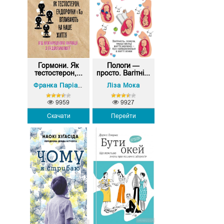
Гормони. Як
Пологи —
тестостерон,...
просто. Вагітні...
Ліза Мока
Франка Паріанен
9959
9927
Скачати
Перейти