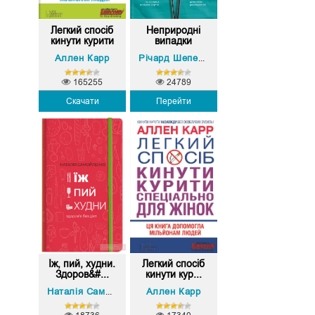
Легкий спосіб
Неприродні
кинути курити
випадки
Аллен Карр
Річард Шеперд
165255
24789
Скачати
Перейти
Їж, пий, худни.
Легкий спосіб
Здоров&#...
кинути кур...
Аллен Карр
Наталія Самойленко