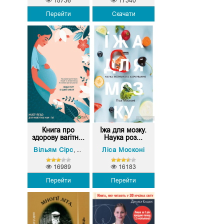
18736
17340
Перейти
Скачати
Книга про
Їжа для мозку.
здорову вагітн...
Наука роз...
Вільям Сірс
Марта Сірс
Ліса Москоні
,
16989
16183
Перейти
Перейти