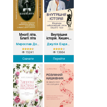
Многії літа.
Внутрішня
Благії літа
історія. Кишеч...
Мирослав Дочинець
Джулія Ендерс
15241
13664
Скачати
Перейти