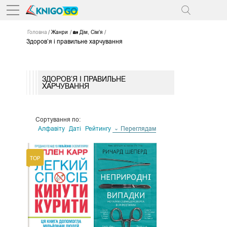
Головна
Жанри
🏡 Дім, Сім’я
Здоров’я і правильне харчування
ЗДОРОВ’Я І ПРАВИЛЬНЕ
ХАРЧУВАННЯ
Сортування по:
Алфавіту
Даті
Рейтингу
Переглядам