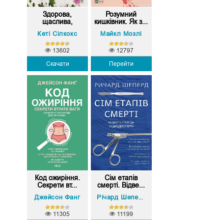
Здорова,
Розумний
щаслива,
кишківник. Як з...
сексуа...
Кеті Сілкокс
Майкл Мозлі
13602
12797
Скачати
Перейти
Код ожиріння.
Сім етапів
Секрети вт...
смерті. Відве...
Джейсон Фанг
Річард Шеперд
11305
11199