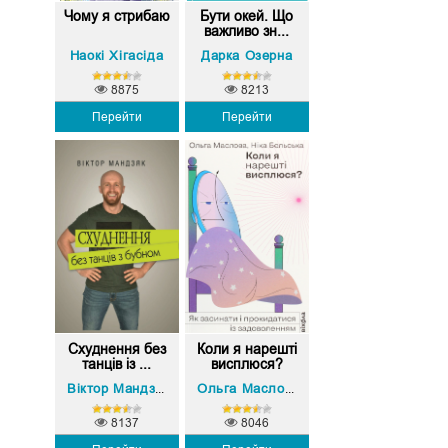
Чому я стрибаю
Бути окей. Що
важливо зн...
Наокі Хігасіда
Дарка Озерна
8875
8213
Перейти
Перейти
Схуднення без
Коли я нарешті
танців із ...
висплюся?
Ніка Бєльська
Віктор Мандзяк
Ольга Маслова
,
8137
8046