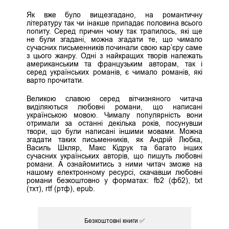
Як вже було вищезгадано, на романтичну
літературу так чи інакше припадає половина всього
попиту. Серед причин чому так трапилось, які ще
не були згадані, можна згадати те, що чимало
сучасних письменників починали свою кар’єру саме
з цього жанру. Одні з найкращих творів належать
американським та французьким авторам, так і
серед українських романів, є чимало романів, які
варто прочитати.
Великою славою серед вітчизняного читача
виділяються любовні романи, що написані
українською мовою. Чималу популярність вони
отримали за останні декілька років, посунувши
твори, що були написані іншими мовами. Можна
згадати таких письменників, як Андрій Любка,
Василь Шкляр, Макс Кідрук та багато інших
сучасних українських авторів, що пишуть любовні
романи. А ознайомитись з ними читач зможе на
нашому електронному ресурсі, скачавши любовні
романи безкоштовно у форматах: fb2 (фб2), txt
(тхт), rtf (ртф), epub.
Безкоштовні книги ✅