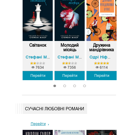
Однією
Світанок
Молодий
Дружина
Затем
огою під
місяць
мандрівника
иєвом:...
в часі
Сергій Скришевський
Стефані Майєр (Стефені Маєр)
Стефані Майєр (Стефені Маєр)
Одрі Ніффенеґґер
1993
7634
7356
6114
6
Перейти
Перейти
Перейти
Перейти
Пере
1
2
3
4
СУЧАСНІ ЛЮБОВНІ РОМАНИ
Перейти