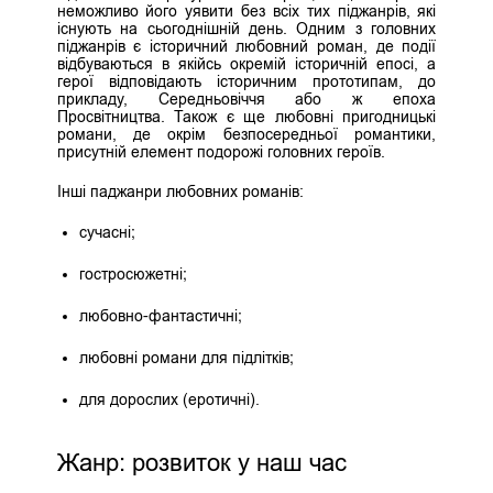
неможливо його уявити без всіх тих піджанрів, які
існують на сьогоднішній день. Одним з головних
піджанрів є історичний любовний роман, де події
відбуваються в якійсь окремій історичній епосі, а
герої відповідають історичним прототипам, до
прикладу, Середньовіччя або ж епоха
Просвітництва. Також є ще любовні пригодницькі
романи, де окрім безпосередньої романтики,
присутній елемент подорожі головних героїв.
Інші паджанри любовних романів:
сучасні;
гостросюжетні;
любовно-фантастичні;
любовні романи для підлітків;
для дорослих (еротичні).
Жанр: розвиток у наш час