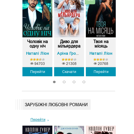
падкова
Чоловік на
Диво для
Твоя на
(н
дочка
одну ніч
мільярдера
місяць
Випад
льйонера
ніч (С
Наталі Ліон
Наталі Ліон
Тая Смоленська
Аріна Громова
8390
94703
21308
20768
15
Перейти
Перейти
Скачати
Перейти
Пере
1
2
3
4
ЗАРУБІЖНІ ЛЮБОВНІ РОМАНИ
Перейти