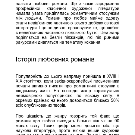
назвати любовні романи. Ще з часів зародження
професійної класичної художньої літератури
чимала увага приділялась романтичним стосункам
між людьми. Романи про любов майже одразу
стали невід’ємною частиною всього добірку світової
літератури. І це не дивно, враховуючи те, що любов
є невід’ємною частиною людського буття. Цей жанр
поділяється на безліч піджанрів, які під різними
ракурсами дивляться на тематику кохання.
Історія любовних романів
Популярність до цього напряму прийшла в XVIII і
XIX століттях, коли західноєвропейські письменники
почали активно писати про романтичні стосунки в
людському житті. На сьогодні жанр користується
неймовірною популярністю по всьому світу. В
окремих країнах на нього доводиться близько 50%
всіх опублікованих творів.
Про цікавість до жанру говорить той факт, що
романи про любов виходять більше ніж як на 90
мовах світу. Таких цифр може досягти хіба що
наукова література, проте ніякий інший художній