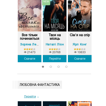
Дим
Все тільки
Твоя на
Сім’я на спір
Жагучі
починається
місяць
Наталі Ліон
Ярл Конг
Ксана 
Володимир Худенко
Зоряна Лешко
4745
21473
20768
10633
8
Скачати
Скачати
Перейти
Скачати
Скач
1
2
3
4
ЛЮБОВНА ФАНТАСТИКА
Перейти