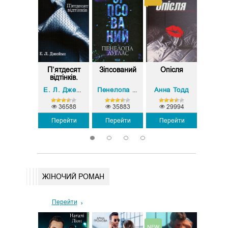
Світло
П’ятдесят
Зіпсований
Опісля
Ґудзи
сло. Книга
відтінків.
мереж
1 (...
Кни...
Кни
Анна Тодд
Навесса Аллен
Е. Л. Джеймс
Пенелопа Дуглас
9407
36588
35883
29994
23
Перейти
Перейти
Перейти
Перейти
Пере
1
2
3
4
ЖІНОЧИЙ РОМАН
Перейти