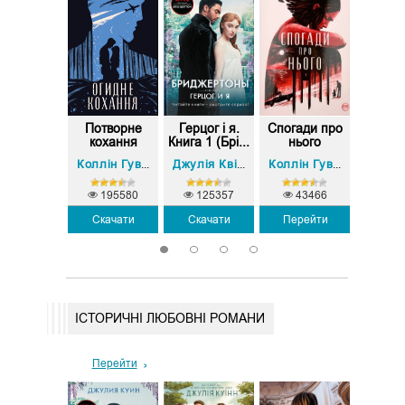
сля тебе.
Потворне
Герцог і я.
Спогади про
Випад
Книга 2
кохання
Книга 1 (Брі...
нього
наре
(Огидне...
Джоджо Мойєс
Коллін Гувер (Колін Гувер)
Джулія Квінн
Коллін Гувер (Колін Гувер)
24369
195580
125357
43466
39
Перейти
Скачати
Скачати
Перейти
Пере
1
2
3
4
ІСТОРИЧНІ ЛЮБОВНІ РОМАНИ
Перейти