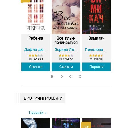
ідна війна
Ребекка
Все тільки
Вимикач
Мільяр
починається
викл
Джулія Беррі
Дафна дю Мор’є
Зоряна Лешко
Пенелопа Дуглас
8
6885
32389
21473
11010
Скач
Перейти
Скачати
Скачати
Перейти
1
2
3
4
ЕРОТИЧНІ РОМАНИ
Перейти