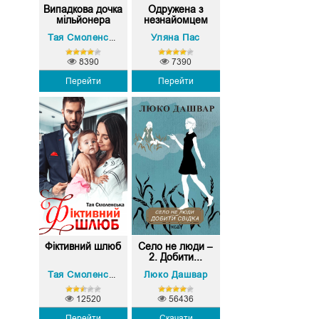
Випадкова дочка
Одружена з
мільйонера
незнайомцем
Уляна Пас
Тая Смоленська
8390
7390
Перейти
Перейти
Фіктивний шлюб
Село не люди –
2. Добити...
Люко Дашвар
Тая Смоленська
12520
56436
Перейти
Скачати