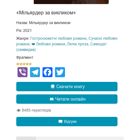
«Мільярдер за викликом»
Назва: Мільярдер за викликом
Рік: 2021
Жанри:
Гостросюжетні любовні романи
,
Сучасні любовні
романи
,
❤️ Любовні романи
,
Легка проза
,
Саміздат
(самвидав)
Фрагмент
Viber
Telegram
Facebook
Twitter
Скачати книгу
Читати онлайн
8485
переглядів
Відгуки