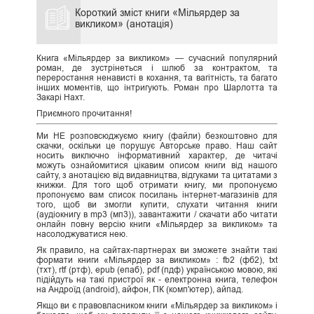
Короткий зміст книги «Мільярдер за
викликом» (анотація)
Книга «Мільярдер за викликом» — сучасний популярний
роман, де зустрінеться і шлюб за контрактом, та
переростання ненависті в кохання, та вагітність, та багато
інших моментів, що інтригують. Роман про Шарлотта та
Закарі Нахт.
Приємного прочитання!
Ми НЕ розповсюджуємо книгу (файли) безкоштовно для
скачки, оскільки це порушує Авторське право. Наш сайт
носить виключно інформативний характер, де читачі
можуть ознайомитися цікавим описом книги від нашого
сайту, з анотацією від видавництва, відгуками та цитатами з
книжки. Для того щоб отримати книгу, ми пропонуємо
пропонуємо вам список посилань інтернет-магазинів для
того, щоб ви змогли купити, слухати читання книги
(аудіокнигу в mp3 (мп3)), завантажити / скачати або читати
онлайн повну версію книги «Мільярдер за викликом» та
насолоджуватися нею.
Як правило, на сайтах-партнерах ви зможете знайти такі
формати книги «Мільярдер за викликом» : fb2 (фб2), txt
(тхт), rtf (ртф), epub (епаб), pdf (пдф) українською мовою, які
підійдуть на такі пристрої як - електронна книга, телефон
на Андроїд (android), айфон, ПК (комп'ютер), айпад.
Якщо ви є правовласником книги «Мільярдер за викликом» і