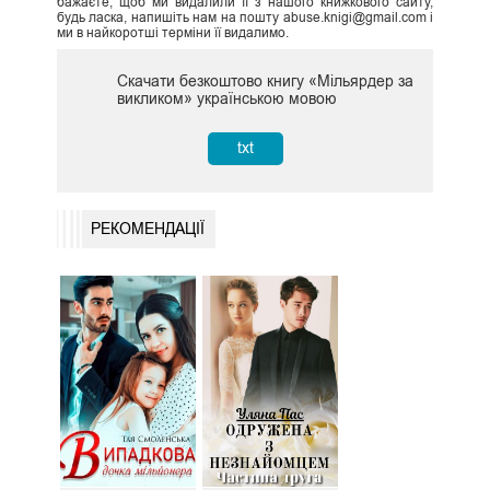
бажаєте, щоб ми видалили її з нашого книжкового сайту,
будь ласка, напишіть нам на пошту abuse.knigi@gmail.com і
ми в найкоротші терміни її видалимо.
Скачати безкоштово книгу «Мільярдер за
викликом» українською мовою
txt
РЕКОМЕНДАЦІЇ