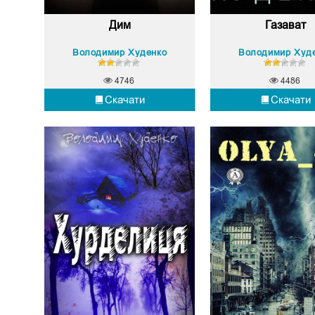
Дим
Газават
Володимир Худенко
Володимир Худ
4746
4486
Скачати
Скачати