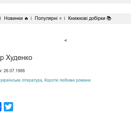
Новинки 🔥
Популярні ⭐
Книжкові добірки 📚
<
р Худенко
: 26.07.1988
українська література
,
Короткі любовні романи
legram
Facebook
Twitter