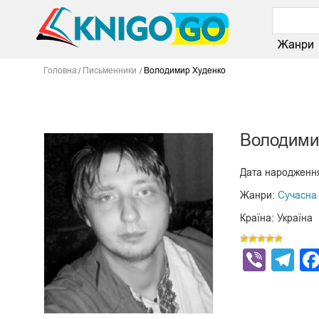
Жанри
Головна
Письменники
Володимир Худенко
Володими
Дата народження
Жанри:
Сучасна 
Країна: Україна
Viber
Te