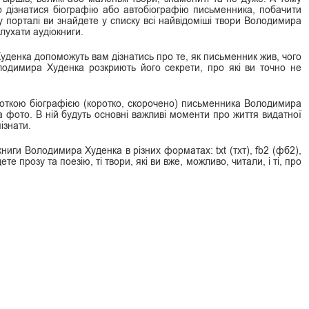
о дізнатися біографію або автобіографію письменника, побачити
 порталі ви знайдете у списку всі найвідоміші твори Володимира
лухати аудіокниги.
уденка допоможуть вам дізнатись про те, як письменник жив, чого
олодимира Худенка розкриють його секрети, про які ви точно не
роткою біографією (коротко, скорочено) письменника Володимира
 фото. В ній будуть основні важливі моменти про життя видатної
ізнати.
ниги Володимира Худенка в різних форматах: txt (тхт), fb2 (фб2),
ете прозу та поезію, ті твори, які ви вже, можливо, читали, і ті, про