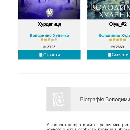
Хурделиця
Olya_#2
Володимир Худенко
Володимир Худ
3123
2669
Скачати
Скачати
Біографія Володими
У кожного автора в житті траплялись різні
кожного з них в особистій колекції є збірк