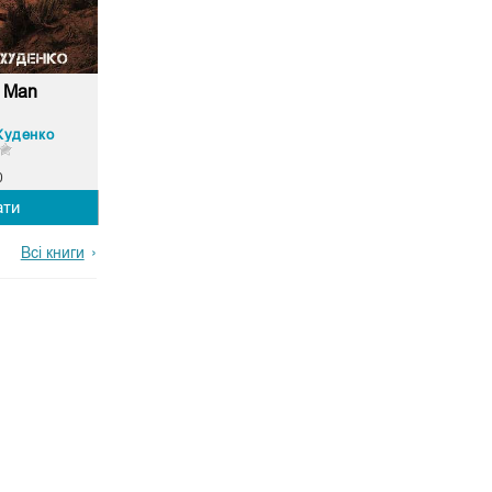
a Man
Худенко
0
ати
Всі книги