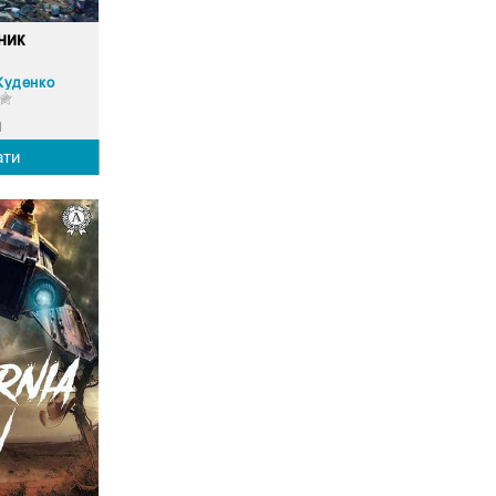
ник
Худенко
1
ати