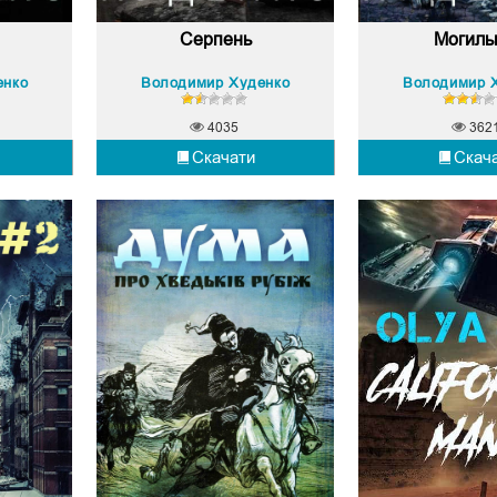
Серпень
Могиль
енко
Володимир Худенко
Володимир 
4035
362
Скачати
Скач