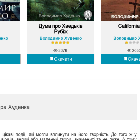
Дума про Хведьків
Californi
Рубіж
енко
Володимир Худенко
Володимир 
2376
205
Скачати
Скач
ра Худенка
 цікаві події, які могли вплинути на його творчість. До того ж у
и віршів, великі або маленькі твори, знамениті та не дуже. А тому