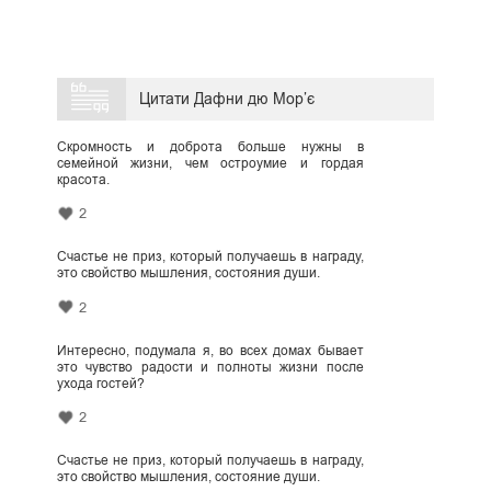
Цитати Дафни дю Мор’є
Скромность и доброта больше нужны в
семейной жизни, чем остроумие и гордая
красота.
2
Счастье не приз, который получаешь в награду,
это свойство мышления, состояния души.
2
Интересно, подумала я, во всех домах бывает
это чувство радости и полноты жизни после
ухода гостей?
2
Счастье не приз, который получаешь в награду,
это свойство мышления, состояние души.