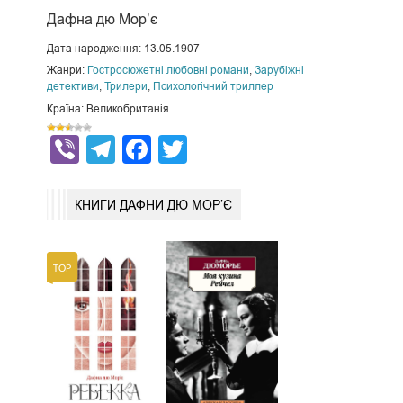
Дафна дю Мор’є
Дата народження: 13.05.1907
Жанри:
Гостросюжетні любовні романи
,
Зарубіжні
детективи
,
Трилери
,
Психологічний триллер
Країна: Великобританія
Viber
Telegram
Facebook
Twitter
КНИГИ ДАФНИ ДЮ МОР’Є