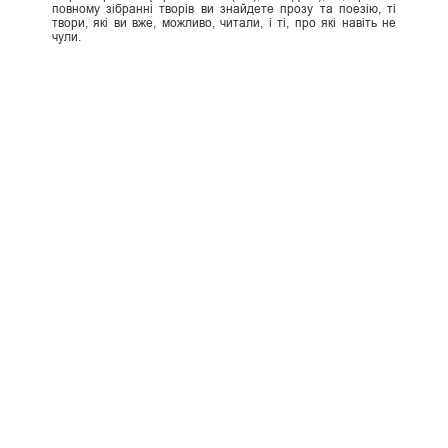
повному зібранні творів ви знайдете прозу та поезію, ті
твори, які ви вже, можливо, читали, і ті, про які навіть не
чули.