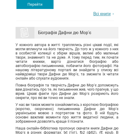
Перейти
Всі книги
Біографія Дафни дю Мор’є
У кожного автора в житті траплялись різні цікаві події, які
могли вплинути на його творчість. До того ж у кожного з них
в особистій колекції є збірки віршів, великі або маленькі
твори, знамениті та не дуже. А тому перед тим, як почати
читати книжки, варто дізнатися біографію або
автобіографію письменника, побачити його фотографії. На
нашому літературному порталі ви знайдете у списку всі
найвідоміші твори Дафни дю Мор’є, та зможете їх читати
онлайн або слухати аудіокниги.
Повна біографія та творчість Дафни дю Мор’є допоможуть
вам дізнатись про те, як письменник жив, чого прагнув, у що
вірив. Цікаві факти про Дафни дю Мор’є розкриють його
секрети, про які ви точно не знали.
У нас ви також можете ознайомитись з короткою біографією
(коротко, скорочено) письменника Дафни дю Мор’є
українською мовою з портретом та фото. В ній будуть
основні важливі моменти про життя видатної людини, а
зображення дозволять краще її пізнати.
Наша онлайн-бібліотека пропонує скачати книги Дафни дю
Мор’є в різних форматах: txt (тхт), fb2 (фб2), rtf, epub. В