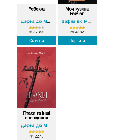
Ребекка
Моя кузина
Рейчел
Дафна дю Мор’є
Дафна дю Мор’є
32392
4382
Скачати
Перейти
Птахи та інші
оповідання
Дафна дю Мор’є
2275