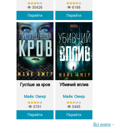
30426
6198
Перейти
Перейти
Густіше за кров
Убивчий вплив
Майк Омер
Майк Омер
5791
5495
Перейти
Перейти
Всі книги