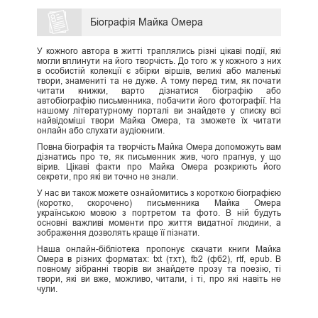
Біографія Майка Омера
У кожного автора в житті траплялись різні цікаві події, які
могли вплинути на його творчість. До того ж у кожного з них
в особистій колекції є збірки віршів, великі або маленькі
твори, знамениті та не дуже. А тому перед тим, як почати
читати книжки, варто дізнатися біографію або
автобіографію письменника, побачити його фотографії. На
нашому літературному порталі ви знайдете у списку всі
найвідоміші твори Майка Омера, та зможете їх читати
онлайн або слухати аудіокниги.
Повна біографія та творчість Майка Омера допоможуть вам
дізнатись про те, як письменник жив, чого прагнув, у що
вірив. Цікаві факти про Майка Омера розкриють його
секрети, про які ви точно не знали.
У нас ви також можете ознайомитись з короткою біографією
(коротко, скорочено) письменника Майка Омера
українською мовою з портретом та фото. В ній будуть
основні важливі моменти про життя видатної людини, а
зображення дозволять краще її пізнати.
Наша онлайн-бібліотека пропонує скачати книги Майка
Омера в різних форматах: txt (тхт), fb2 (фб2), rtf, epub. В
повному зібранні творів ви знайдете прозу та поезію, ті
твори, які ви вже, можливо, читали, і ті, про які навіть не
чули.