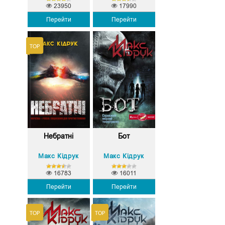
23950
17990
Перейти
Перейти
Небратні
Бот
Макс Кідрук
Макс Кідрук
16783
16011
Перейти
Перейти