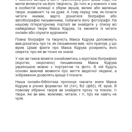
могли вплинути на його творчість. До того ж у кожного з них
в особистій колекції є збірки віршів, великі або маленькі
твори, знамениті та не дуже. А тому перед тим, як почати
читати книжки, варто дізнатися біографію або
автобіографію письменника, побачити його фотографії. На
нашому літературному порталі ви знайдете у списку всі
найвідоміші твори Макса Кідрука, та зможете їх читати
онлайн або слухати аудіокниги.
Повна біографія та творчість Макса Кідрука допоможуть
вам дізнатись про те, як письменник жив, чого прагнув, у що
вірив. Цікаві факти про Макса Кідрука розкриють його
секрети, про які ви точно не знали.
У нас ви також можете ознайомитись з короткою біографією
(коротко, скорочено) письменника Макса Кідрука
українською мовою з портретом та фото. В ній будуть
основні важливі моменти про життя видатної людини, а
зображення дозволять краще її пізнати.
Наша онлайн-бібліотека пропонує скачати книги Макса
Кідрука в різних форматах: txt (тхт), fb2 (фб2), rtf, epub. В
повному зібранні творів ви знайдете прозу та поезію, ті
твори, які ви вже, можливо, читали, і ті, про які навіть не
чули.