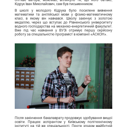
спіткає автора, можливо, вплинуло те, що його батько,
Кідрук Іван Миколайович, сам був письменником.
В школі у молодого Кідрука було посилене вивчення
математики та англійської мови у фізико-математичному
класі, в якому він навчався. Школу закінчує з золотою
медаллю, через що вступає до Рівненського університету
водного господарства на механіко-енергетичний факультет.
Вже під час навчання у ВУЗі отримує першу серйозну
роботу за спеціальністю програміст в компанії «АСКОН».
Після закінчення бакалаврату продовжує здобування вищої
освіти. Працює аспірантом у Київському політехнічному
інституті на тій же спеціальності. Проте згодом майбутній