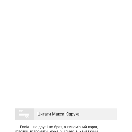
Цитати Макса Кідрука
… Росія – не друг і не брат, а лицемірний ворог,
готовий встромити ножа у спину в найтяжчий