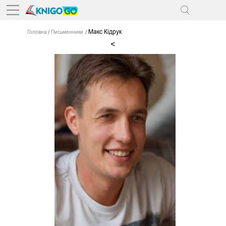
Макс Кідрук
Головна
Письменники
<