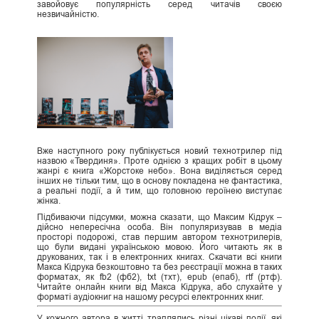
завойовує популярність серед читачів своєю
незвичайністю.
Вже наступного року публікується новий технотрилер під
назвою «Твердиня». Проте однією з кращих робіт в цьому
жанрі є книга «Жорстоке небо». Вона виділяється серед
інших не тільки тим, що в основу покладена не фантастика,
а реальні події, а й тим, що головною героїнею виступає
жінка.
Підбиваючи підсумки, можна сказати, що Максим Кідрук –
дійсно непересічна особа. Він популяризував в медіа
просторі подорожі, став першим автором технотрилерів,
що були видані українською мовою. Його читають як в
друкованих, так і в електронних книгах. Скачати всі книги
Макса Кідрука безкоштовно та без реєстрації можна в таких
форматах, як fb2 (фб2), txt (тхт), epub (епаб), rtf (ртф).
Читайте онлайн книги від Макса Кідрука, або слухайте у
форматі аудіокниг на нашому ресурсі електронних книг.
У кожного автора в житті траплялись різні цікаві події, які