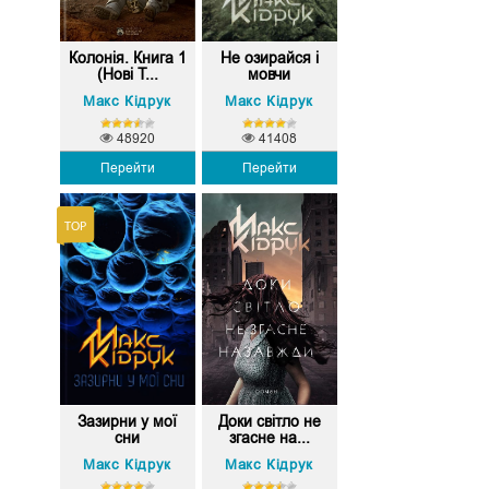
Колонія. Книга 1
Не озирайся і
(Нові Т...
мовчи
Макс Кідрук
Макс Кідрук
48920
41408
Перейти
Перейти
Зазирни у мої
Доки світло не
сни
згасне на...
Макс Кідрук
Макс Кідрук