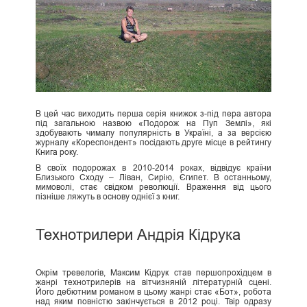
В цей час виходить перша серія книжок з-під пера автора
під загальною назвою «Подорож на Пуп Землі», які
здобувають чималу популярність в Україні, а за версією
журналу «Кореспондент» посідають друге місце в рейтингу
Книга року.
В своїх подорожах в 2010-2014 роках, відвідує країни
Близького Сходу – Ліван, Сирію, Єгипет. В останньому,
мимоволі, стає свідком революції. Враження від цього
пізніше ляжуть в основу однієї з книг.
Технотрилери Андрія Кідрука
Окрім тревелогів, Максим Кідрук став першопрохідцем в
жанрі технотрилерів на вітчизняній літературній сцені.
Його дебютним романом в цьому жанрі стає «Бот», робота
над яким повністю закінчується в 2012 році. Твір одразу