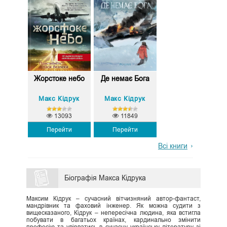
Жорстоке небо
Де немає Бога
Макс Кідрук
Макс Кідрук
13093
11849
Перейти
Перейти
Всі книги
Біографія Макса Кідрука
Максим Кідрук – сучасний вітчизняний автор-фантаст,
мандрівник та фаховий інженер. Як можна судити з
вищесказаного, Кідрук – непересічна людина, яка встигла
побувати в багатьох країнах, кардинально змінити
професію та увірватись в сучасну українську літературу зі