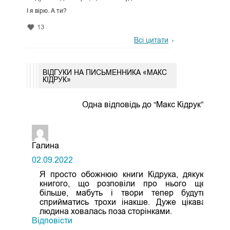
І я вірю. А ти?
13
Всі цитати
ВІДГУКИ НА ПИСЬМЕННИКА «МАКС
КІДРУК»
Одна відповідь до “Макс Кідрук”
Галина
02.09.2022
Я просто обожнюю книги Кідрука, дякую
книгого, що розповіли про нього ще
більше, мабуть і твори тепер будуть
сприйматись трохи інакше. Дуже цікава
людина ховалась поза сторінками.
Відповіcти