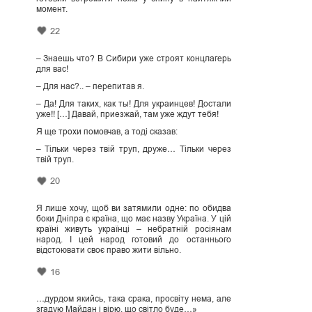
момент.
22
– Знаешь что? В Сибири уже строят концлагерь
для вас!
– Для нас?.. – перепитав я.
– Да! Для таких, как ты! Для украинцев! Достали
уже!! […] Давай, приезжай, там уже ждут тебя!
Я ще трохи помовчав, а тоді сказав:
– Тільки через твій труп, друже… Тільки через
твій труп.
20
Я лише хочу, щоб ви затямили одне: по обидва
боки Дніпра є країна, що має назву Україна. У цій
країні живуть українці – небратній росіянам
народ. І цей народ готовий до останнього
відстоювати своє право жити вільно.
16
…дурдом якийсь, така срака, просвіту нема, але
згадую Майдан і вірю, що світло буде…»