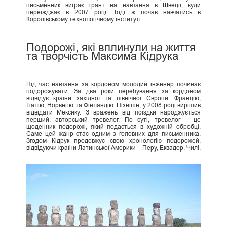
письменник виграє грант на навчання в Швеції, куди
переїжджає в 2007 році. Тоді ж почав навчатись в
Королівському технологічному інституті.
Подорожі, які вплинули на життя
та творчість Максима Кідрука
Під час навчання за кордоном молодий інженер починає
подорожувати. За два роки перебування за кордоном
відвідує країни західної та північної Європи: Францію,
Італію, Норвегію та Фінляндію. Пізніше, у 2008 році вирішив
відвідати Мексику. З вражень від поїздки народжується
перший, авторський тревелог. По суті, тревелог – це
щоденник подорожі, який подається в художній обробці.
Саме цей жанр стає одним з головних для письменника.
Згодом Кідрук продовжує свою хронологію подорожей,
відвідуючи країни Латинської Америки – Перу, Еквадор, Чилі.