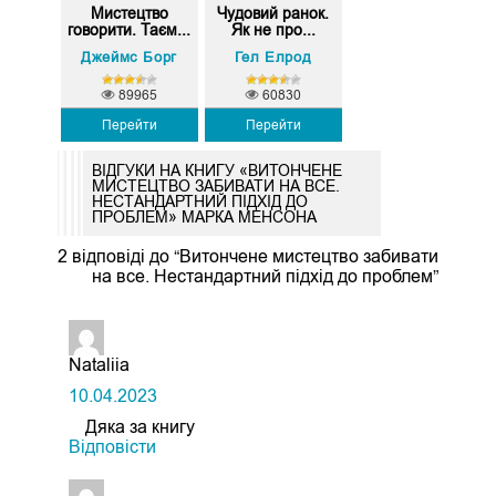
Мистецтво
Чудовий ранок.
говорити. Таєм...
Як не про...
Джеймс Борг
Гел Елрод
89965
60830
Перейти
Перейти
ВІДГУКИ НА КНИГУ «ВИТОНЧЕНЕ
МИСТЕЦТВО ЗАБИВАТИ НА ВСЕ.
НЕСТАНДАРТНИЙ ПІДХІД ДО
ПРОБЛЕМ» МАРКА МЕНСОНА
2 відповіді до “Витончене мистецтво забивати
на все. Нестандартний підхід до проблем”
Nataliia
10.04.2023
Дяка за книгу
Відповіcти