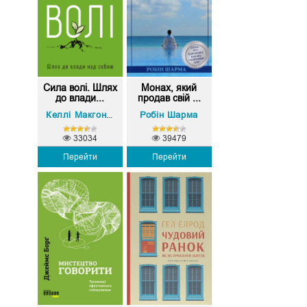
Сила волі. Шлях
Монах, який
до влади...
продав свій ...
Робін Шарма
Келлі Макгонігал
33034
39479
Перейти
Перейти