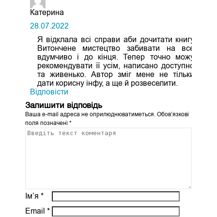
Катерина
28.07.2022
Я відклала всі справи аби дочитати книгу
Витончене мистецтво забивати на все
вдумчиво і до кінця. Тепер точно можу
рекомендувати її усім, написано доступно
та живенько. Автор зміг мене не тільки
дати корисну інфу, а ще й розвеселити.
Відповіcти
Залишити відповідь
Ваша e-mail адреса не оприлюднюватиметься.
Обов’язкові
поля позначені
*
Ім’я
*
Email
*