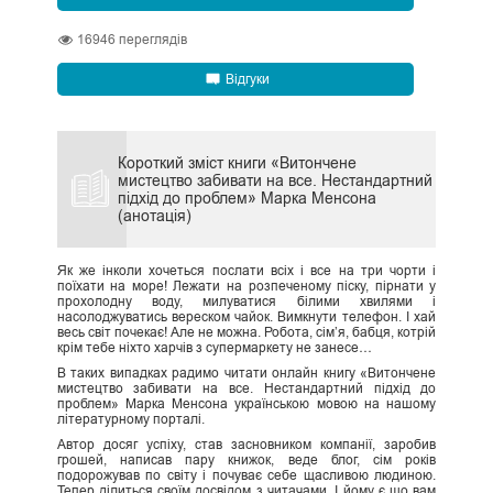
16946
переглядів
Відгуки
Короткий зміст книги «Витончене
мистецтво забивати на все. Нестандартний
підхід до проблем» Марка Менсона
(анотація)
Як же інколи хочеться послати всіх і все на три чорти і
поїхати на море! Лежати на розпеченому піску, пірнати у
прохолодну воду, милуватися білими хвилями і
насолоджуватись вереском чайок. Вимкнути телефон. І хай
весь світ почекає! Але не можна. Робота, сім’я, бабця, котрій
крім тебе ніхто харчів з супермаркету не занесе…
В таких випадках радимо читати онлайн книгу «Витончене
мистецтво забивати на все. Нестандартний підхід до
проблем» Марка Менсона українською мовою на нашому
літературному порталі.
Автор досяг успіху, став засновником компанії, заробив
грошей, написав пару книжок, веде блог, сім років
подорожував по світу і почуває себе щасливою людиною.
Тепер ділиться своїм досвідом з читачами. І йому є що вам