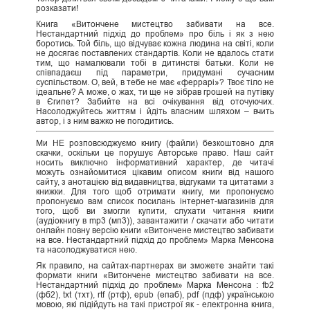
розказати!
Книга «Витончене мистецтво забивати на все.
Нестандартний підхід до проблем» про біль і як з нею
боротись. Той біль, що відчуває кожна людина на світі, коли
не досягає поставлених стандартів. Коли не вдалось стати
тим, що намалювали тобі в дитинстві батьки. Коли не
співпадаєш під параметри, придумані сучасним
суспільством. О, вей, в тебе не має «феррарі»? Твоє тіло не
ідеальне? А може, о жах, ти ще не зібрав грошей на путівку
в Єгипет? Забийте на всі очікування від оточуючих.
Насолоджуйтесь життям і йдіть власним шляхом – вчить
автор, і з ним важко не погодитись.
Ми НЕ розповсюджуємо книгу (файли) безкоштовно для
скачки, оскільки це порушує Авторське право. Наш сайт
носить виключно інформативний характер, де читачі
можуть ознайомитися цікавим описом книги від нашого
сайту, з анотацією від видавництва, відгуками та цитатами з
книжки. Для того щоб отримати книгу, ми пропонуємо
пропонуємо вам список посилань інтернет-магазинів для
того, щоб ви змогли купити, слухати читання книги
(аудіокнигу в mp3 (мп3)), завантажити / скачати або читати
онлайн повну версію книги «Витончене мистецтво забивати
на все. Нестандартний підхід до проблем» Марка Менсона
та насолоджуватися нею.
Як правило, на сайтах-партнерах ви зможете знайти такі
формати книги «Витончене мистецтво забивати на все.
Нестандартний підхід до проблем» Марка Менсона : fb2
(фб2), txt (тхт), rtf (ртф), epub (епаб), pdf (пдф) українською
мовою, які підійдуть на такі пристрої як - електронна книга,