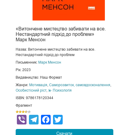
«Витончене мистецтво забивати на все.
Нестандартний підхід до проблем»
Марк Менсон
Назва: Витончене мистецтво забивати на все.
Нестандартний підхід до проблем
Письменник:
Марк Менсон
Рік: 2023
Видавництво: Наш Формат
Жанри:
Мотивація
,
Саморозвиток, самовдосконалення
,
Особистісний ріст
,
💫 Психологія
ISBN: 9786178120344
Фрагмент
Viber
Telegram
Facebook
Twitter
Скачати