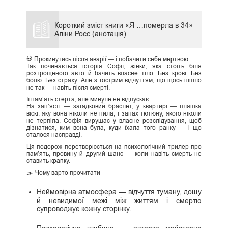
Короткий зміст книги «Я …померла в 34»
Аліни Росс (анотація)
💀 Прокинутись після аварії — і побачити себе мертвою.
Так починається історія Софії, жінки, яка стоїть біля
розтрощеного авто й бачить власне тіло. Без крові. Без
болю. Без страху. Але з гострим відчуттям, що щось пішло
не так — навіть після смерті.
Її пам’ять стерта, але минуле не відпускає.
На зап’ясті — загадковий браслет, у квартирі — пляшка
віскі, яку вона ніколи не пила, і запах тютюну, якого ніколи
не терпіла. Софія вирушає у власне розслідування, щоб
дізнатися, ким вона була, куди їхала того ранку — і що
сталося насправді.
Ця подорож перетворюється на психологічний трилер про
пам’ять, провину й другий шанс — коли навіть смерть не
ставить крапку.
🌫️ Чому варто прочитати
Неймовірна атмосфера — відчуття туману, дощу
й невидимої межі між життям і смертю
супроводжує кожну сторінку.