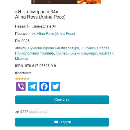
«Я …померла в 34»
Alina Ross (Аліна Росс)
Назва: Я …померла в 34
Письменник:
Alina Ross (Аліна Росс)
Рік: 2025
Жанри:
Сучасна українська література
,
✅ Сучасна проза
,
Психологічний триллер
,
Трилери
,
Жахи (кошмари, жахіття) і
Містика
ISBN: 978-617-95528-0-9
Фрагмент
Viber
Telegram
Facebook
Twitter
Скачати
5247
переглядів
Відгуки