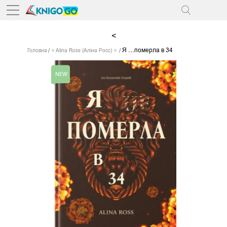
<
Я …померла в 34
Головна
⭐ Alina Ross (Аліна Росс) ⭐