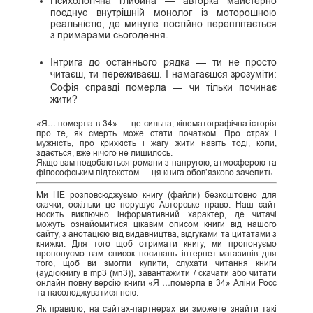
Психологічна глибина — авторка майстерно
поєднує внутрішній монолог із моторошною
реальністю, де минуле постійно переплітається
з примарами сьогодення.
Інтрига до останнього рядка — ти не просто
читаєш, ти переживаєш. І намагаєшся зрозуміти:
Софія справді померла — чи тільки починає
жити?
«Я… померла в 34» — це сильна, кінематографічна історія
про те, як смерть може стати початком. Про страх і
мужність, про крихкість і жагу жити навіть тоді, коли,
здається, вже нічого не лишилось.
Якщо вам подобаються романи з напругою, атмосферою та
філософським підтекстом — ця книга обов’язково зачепить.
Ми НЕ розповсюджуємо книгу (файли) безкоштовно для
скачки, оскільки це порушує Авторське право. Наш сайт
носить виключно інформативний характер, де читачі
можуть ознайомитися цікавим описом книги від нашого
сайту, з анотацією від видавництва, відгуками та цитатами з
книжки. Для того щоб отримати книгу, ми пропонуємо
пропонуємо вам список посилань інтернет-магазинів для
того, щоб ви змогли купити, слухати читання книги
(аудіокнигу в mp3 (мп3)), завантажити / скачати або читати
онлайн повну версію книги «Я …померла в 34» Аліни Росс
та насолоджуватися нею.
Як правило, на сайтах-партнерах ви зможете знайти такі