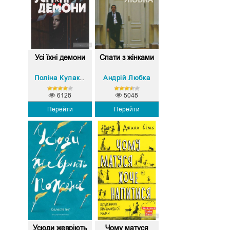
Усі їхні демони
Спати з жінками
Андрій Любка
Поліна Кулакова
6128
5048
Перейти
Перейти
Усюди жевріють
Чому матуся