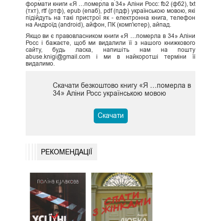
формати книги «Я …померла в 34» Аліни Росс: fb2 (фб2), txt
(тхт), rtf (ртф), epub (епаб), pdf (пдф) українською мовою, які
підійдуть на такі пристрої як - електронна книга, телефон
на Андроїд (android), айфон, ПК (комп'ютер), айпад.
Якщо ви є правовласником книги «Я …померла в 34» Аліни
Росс і бажаєте, щоб ми видалили її з нашого книжкового
сайту, будь ласка, напишіть нам на пошту
abuse.knigi@gmail.com і ми в найкоротші терміни її
видалимо.
Скачати безкоштово книгу «Я …померла в
34» Аліни Росс українською мовою
Скачати
РЕКОМЕНДАЦІЇ