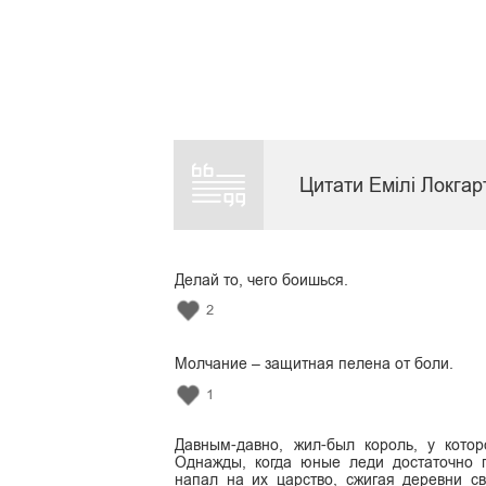
Цитати Емілі Локгар
Делай то, чего боишься.
2
Молчание – защитная пелена от боли.
1
Давным-давно, жил-был король, у кото
Однажды, когда юные леди достаточно п
напал на их царство, сжигая деревни с