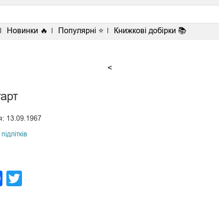
Новинки 🔥
Популярні ⭐
Книжкові добірки 📚
<
гарт
: 13.09.1967
підлітків
legram
Facebook
Twitter