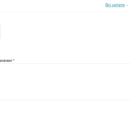
Всі цитати
означені
*