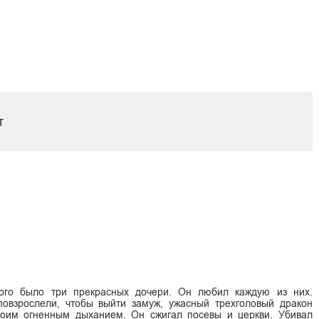
т
рого было три прекрасных дочери. Он любил каждую из них.
овзрослели, чтобы выйти замуж, ужасный трехголовый дракон
воим огненным дыханием. Он сжигал посевы и церкви. Убивал