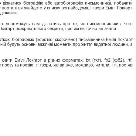
о дізнатися біографію або автобіографію письменника, побачити
орталі ви знайдете у списку всі найвідоміші твори Емілі Локгарт,
діокниги.
арт допоможуть вам дізнатись про те, як письменник жив, чого
 Локгарт розкриють його секрети, про які ви точно не знали.
откою біографією (коротко, скорочено) письменника Емілі Локгарт
ній будуть основні важливі моменти про життя видатної людини, а
ниги Емілі Локгарт в різних форматах: txt (тхт), fb2 (фб2), rtf,
прозу та поезію, ті твори, які ви вже, можливо, читали, і ті, про які