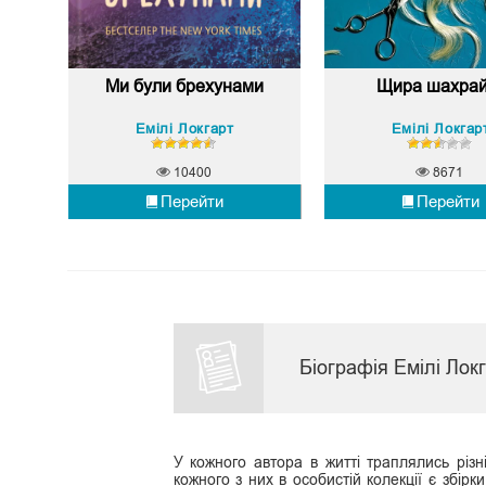
Ми були брехунами
Щира шахрай
Емілі Локгарт
Емілі Локгар
10400
8671
Перейти
Перейти
Біографія Емілі Лок
У кожного автора в житті траплялись різні
кожного з них в особистій колекції є збірк