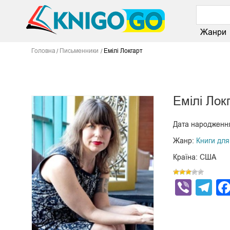
Жанри
Головна
Письменники
Емілі Локгарт
Емілі Лок
Дата народження
Жанр:
Книги для 
Країна: США
Viber
Te