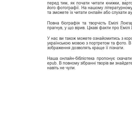
перед тим, як почати читати книжки, варт
його фотографії. На нашому літературному п
та зможете їх читати онлайн або слухати ау
Повна біографія та творчість Емілі Локг
прагнув, у що вірив. Цікаві факти про Емілі
У нас ви також можете ознайомитись з кор
українською мовою з портретом та фото. В 
зображення дозволять краще її пізнати.
Наша онлайн-бібліотека пропонує скачати к
epub. В повному зібранні творів ви знайдете 
навіть не чули.