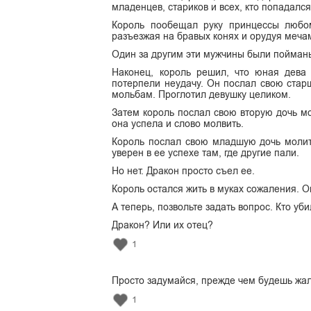
младенцев, стариков и всех, кто попадался
Король пообещал руку принцессы любом
разъезжая на бравых конях и орудуя меча
Один за другим эти мужчины были пойман
Наконец, король решил, что юная дева 
потерпели неудачу. Он послал свою стар
мольбам. Проглотил девушку целиком.
Затем король послал свою вторую дочь мо
она успела и слово молвить.
Король послал свою младшую дочь молит
уверен в ее успехе там, где другие пали.
Но нет. Дракон просто съел ее.
Король остался жить в муках сожаления. О
А теперь, позвольте задать вопрос. Кто уб
Дракон? Или их отец?
1
Просто задумайся, прежде чем будешь жал
1