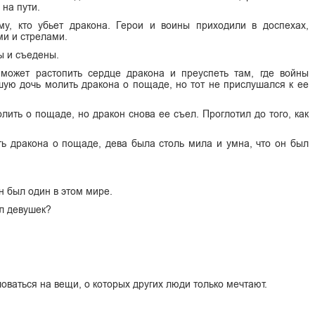
 на пути.
у, кто убьет дракона. Герои и воины приходили в доспехах,
ми и стрелами.
ы и съедены.
может растопить сердце дракона и преуспеть там, где войны
шую дочь молить дракона о пощаде, но тот не прислушался к ее
лить о пощаде, но дракон снова ее съел. Проглотил до того, как
ь дракона о пощаде, дева была столь мила и умна, что он был
н был один в этом мире.
ил девушек?
оваться на вещи, о которых других люди только мечтают.