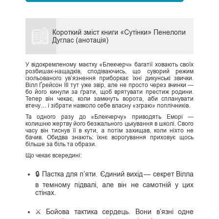
Короткий зміст книги «Сутінки» Пенелопи
Дуглас (анотація)
У відокремленому маєтку «Блекчерч» багатії ховають своїх
розбишак‑нащадків, сподіваючись, що суворий режим
ізольованого ув’язнення приборкає їхні дикунські звички.
Вілл Ґрейсон III тут уже звір, але не просто через вчинки —
бо його кинули за ґрати, щоб врятувати престиж родини.
Тепер він чекає, коли замкнуть ворота, аби спланувати
втечу… і зібрати навколо себе власну «зграю» поплічників.
Та одного разу до «Блекчерчу» приводять Еморі —
колишню жертву його безжального цькування в школі. Свого
часу він тиснув її в кути, а потім захищав, коли ніхто не
бачив. Обидва знають: їхнє ворогування приховує щось
більше за біль та образи.
Що чекає всередині:
🔒 Пастка для п’яти. Єдиний вихід — секрет Вілла
в темному підвалі, але він не самотній у цих
стінах.
⚔️ Бойова тактика сердець. Вони в’язні одне