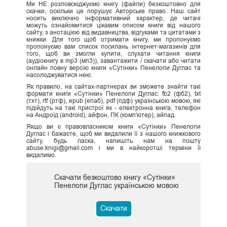
Ми НЕ розповсюджуємо книгу (файли) безкоштовно для
скачки, оскільки це порушує Авторське право. Наш сайт
носить виключно інформативний характер, де читачі
можуть ознайомитися цікавим описом книги від нашого
сайту, з анотацією від видавництва, відгуками та цитатами з
книжки. Для того щоб отримати книгу, ми пропонуємо
пропонуємо вам список посилань інтернет-магазинів для
того, щоб ви змогли купити, слухати читання книги
(аудіокнигу в mp3 (мп3)), завантажити / скачати або читати
онлайн повну версію книги «Сутінки» Пенелопи Дуглас та
насолоджуватися нею.
Як правило, на сайтах-партнерах ви зможете знайти такі
формати книги «Сутінки» Пенелопи Дуглас: fb2 (фб2), txt
(тхт), rtf (ртф), epub (епаб), pdf (пдф) українською мовою, які
підійдуть на такі пристрої як - електронна книга, телефон
на Андроїд (android), айфон, ПК (комп'ютер), айпад.
Якщо ви є правовласником книги «Сутінки» Пенелопи
Дуглас і бажаєте, щоб ми видалили її з нашого книжкового
сайту, будь ласка, напишіть нам на пошту
abuse.knigi@gmail.com і ми в найкоротші терміни її
видалимо.
Скачати безкоштово книгу «Сутінки»
Пенелопи Дуглас українською мовою
Скачати