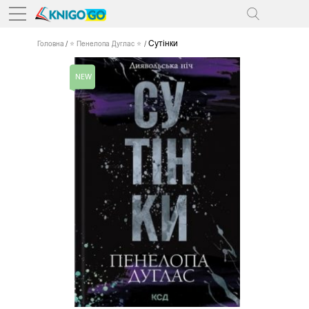
Сутінки
Головна
⭐ Пенелопа Дуглас ⭐