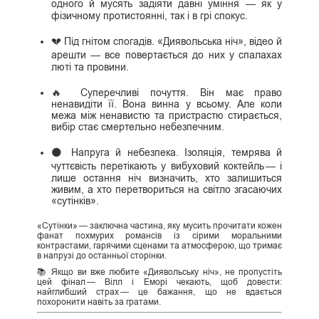
одного й мусять задіяти давні уміння — як у
фізичному протистоянні, так і в грі спокус.
💔 Під гнітом спогадів. «Диявольська ніч», відео й
арешти — все повертається до них у спалахах
люті та провини.
🔥 Суперечливі почуття. Він має право
ненавидіти її. Вона винна у всьому. Але коли
межа між ненавистю та пристрастю стирається,
вибір стає смертельно небезпечним.
🌑 Напруга й небезпека. Ізоляція, темрява й
чуттєвість перетікають у вибуховий коктейль — і
лише остання ніч визначить, хто залишиться
живим, а хто перетвориться на світло згасаючих
«сутінків».
«Сутінки» — заключна частина, яку мусить прочитати кожен
фанат похмурих романсів із сірими моральними
контрастами, гарячими сценами та атмосферою, що тримає
в напрузі до останньої сторінки.
📚 Якщо ви вже любите «Диявольську ніч», не пропустіть
цей фінал — Вілл і Еморі чекають, щоб довести:
найглибший страх — це бажання, що не вдається
похоронити навіть за гратами.