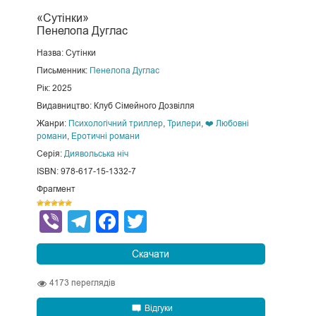
«Сутінки»
Пенелопа Дуглас
Назва: Сутінки
Письменник:
Пенелопа Дуглас
Рік: 2025
Видавництво: Клуб Сімейного Дозвілля
Жанри:
Психологічний триллер
,
Трилери
,
❤️ Любовні
романи
,
Еротичні романи
Серія:
Диявольська ніч
ISBN: 978-617-15-1332-7
Фрагмент
Viber
Telegram
Facebook
Twitter
Скачати
4173
переглядів
Відгуки