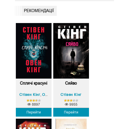
РЕКОМЕНДАЦІЇ
Сплячі красуні
Сяйво
Стівен Кінг
Овен Кінг
Стівен Кінг
,
8897
9955
Перейти
Перейти