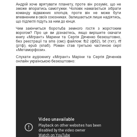
Андрій хоче врятувати планету, проте він розуміє, що не
зможе впоратись самотужки. Чоловік намагається зібрати
команду відважних хлопців, проте він не може бути
впевненим в своїх союзниках. Залишається лише надіятись,
що підлеглі підуть за ним до кінця.
Чим закінчиться боротьба земного гостя з жорстоким
ворогом? Про це ви дізнаєтесь, якщо вирішите скачати
книгу «Мігрант» Марини та Сергія Дяченко безкоштовно,
без реєстрації та sms (смс) файлом: fb2 (фб2), txt (тхт), rtf
(ртф), epub (єпаб). Роман став третьою частиною серії
«Метаморфози».
Слухати аудіокнигу «Мігрант» Маріни та Сергія Дяченків
онлайн українською безкоштовно: