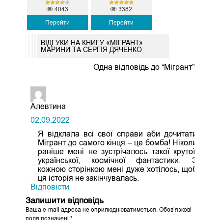
4043
3382
Перейти
Перейти
ВІДГУКИ НА КНИГУ «МІГРАНТ»
МАРИНИ ТА СЕРГІЯ ДЯЧЕНКО
Одна відповідь до “Мігрант”
Алевтина
02.09.2022
Я відклала всі свої справи аби дочитати
Мігрант до самого кінця – це бомба! Ніколи
раніше мені не зустрічалось такої крутої,
української, космічної фантастики. З
кожною сторінкою мені дуже хотілось, щоб
ця історія не закінчувалась.
Відповіcти
Залишити відповідь
Ваша e-mail адреса не оприлюднюватиметься.
Обов’язкові
поля позначені
*