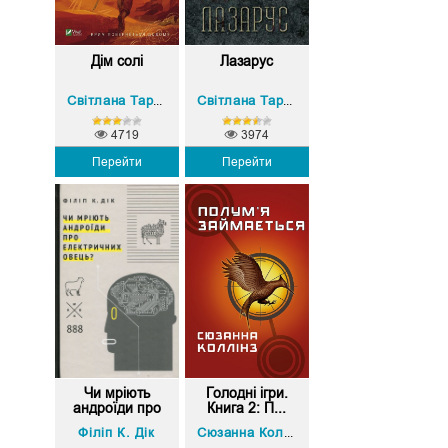
Дім солі
Лазарус
Світлана Тараторіна
Світлана Тараторіна
4719
3974
Перейти
Перейти
Чи мріють
Голодні ігри.
андроїди про
Книга 2: П...
е...
Філіп К. Дік
Сюзанна Коллінз