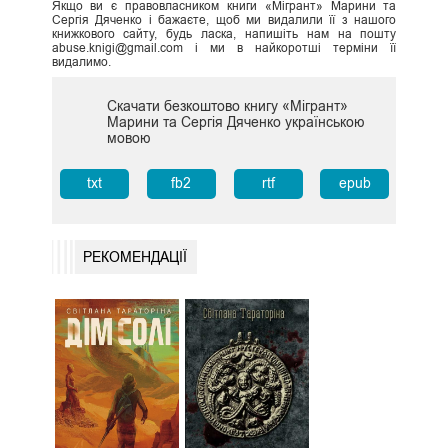
Якщо ви є правовласником книги «Мігрант» Марини та
Сергія Дяченко і бажаєте, щоб ми видалили її з нашого
книжкового сайту, будь ласка, напишіть нам на пошту
abuse.knigi@gmail.com і ми в найкоротші терміни її
видалимо.
Скачати безкоштово книгу «Мігрант»
Марини та Сергія Дяченко українською
мовою
txt
fb2
rtf
epub
РЕКОМЕНДАЦІЇ