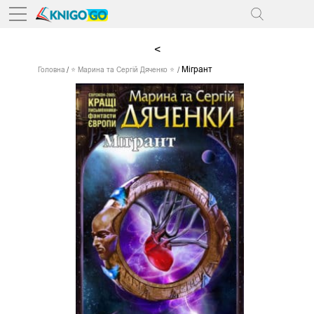
<
Мігрант
Головна
⭐ Марина та Сергій Дяченко ⭐