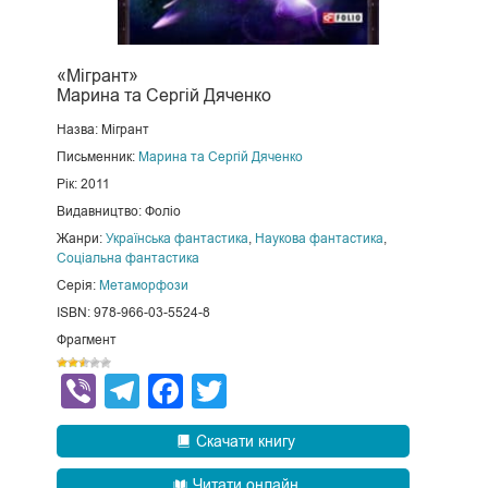
«Мігрант»
Марина та Сергій Дяченко
Назва: Мігрант
Письменник:
Марина та Сергій Дяченко
Рік: 2011
Видавництво: Фоліо
Жанри:
Українська фантастика
,
Наукова фантастика
,
Соціальна фантастика
Серія:
Метаморфози
ISBN: 978-966-03-5524-8
Фрагмент
Viber
Telegram
Facebook
Twitter
Скачати книгу
Читати онлайн