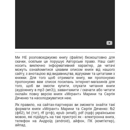
Ми НЕ розповсюджуємо книгу (файли) безкоштовно для
скачки, оскільки це порушує Авторське право. Наш сайт
носить виключно інформативний характер, де читачі
можуть ознайомитися цікавим описом книги від нашого
сайту, з анотацією від видавництва, відгуками та цитатами з
книжки. Для того щоб отримати книгу, ми пропонуємо
пропонуємо вам список посилань інтернет-магазинів для
того, щоб ви змогли купити, слухати читання книги
(аудіокнигу в mp3 (мп3)), завантажити / скачати або читати
онлайн повну версію книги «Мігрант» Марини та Сергія
Дяченко та насолоджуватися нею.
Як правило, на сайтах-партнерах ви зможете знайти такі
формати книги «Мігрант» Марини та Сергія Дяченко: fb2
(фб2), txt (тхт), rtf (ртф), epub (епаб), pdf (пдф) українською
мовою, які підійдуть на такі пристрої як - електронна книга,
телефон на Андроїд (android), айфон, ПК (комп'ютер),
айпад.