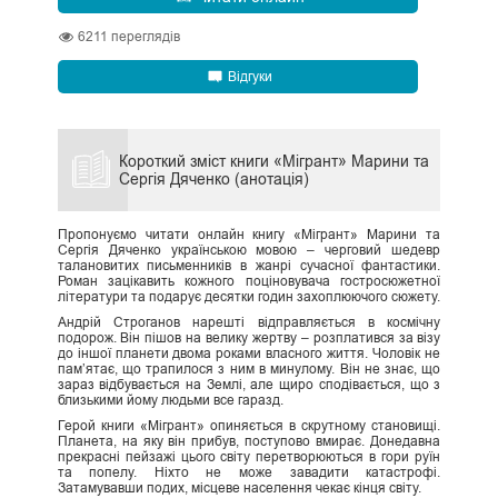
6211
переглядів
Відгуки
Короткий зміст книги «Мігрант» Марини та
Сергія Дяченко (анотація)
Пропонуємо читати онлайн книгу «Мігрант» Марини та
Сергія Дяченко українською мовою – черговий шедевр
талановитих письменників в жанрі сучасної фантастики.
Роман зацікавить кожного поціновувача гостросюжетної
літератури та подарує десятки годин захоплюючого сюжету.
Андрій Строганов нарешті відправляється в космічну
подорож. Він пішов на велику жертву – розплатився за візу
до іншої планети двома роками власного життя. Чоловік не
пам’ятає, що трапилося з ним в минулому. Він не знає, що
зараз відбувається на Землі, але щиро сподівається, що з
близькими йому людьми все гаразд.
Герой книги «Мігрант» опиняється в скрутному становищі.
Планета, на яку він прибув, поступово вмирає. Донедавна
прекрасні пейзажі цього світу перетворюються в гори руїн
та попелу. Ніхто не може завадити катастрофі.
Затамувавши подих, місцеве населення чекає кінця світу.