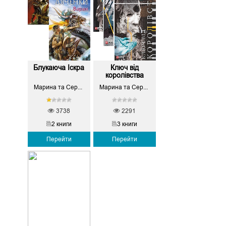
Блукаюча Іскра
Ключ від
королівства
Марина та Сергій Дяченко
Марина та Сергій Дяченко
3738
2291
2 книги
3 книги
Перейти
Перейти