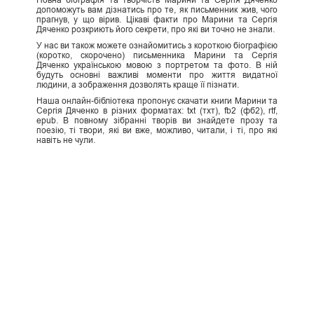
Повна біографія та творчість Марини та Сергія Дяченко
допоможуть вам дізнатись про те, як письменник жив, чого
прагнув, у що вірив. Цікаві факти про Марини та Сергія
Дяченко розкриють його секрети, про які ви точно не знали.
У нас ви також можете ознайомитись з короткою біографією
(коротко, скорочено) письменника Марини та Сергія
Дяченко українською мовою з портретом та фото. В ній
будуть основні важливі моменти про життя видатної
людини, а зображення дозволять краще її пізнати.
Наша онлайн-бібліотека пропонує скачати книги Марини та
Сергія Дяченко в різних форматах: txt (тхт), fb2 (фб2), rtf,
epub. В повному зібранні творів ви знайдете прозу та
поезію, ті твори, які ви вже, можливо, читали, і ті, про які
навіть не чули.