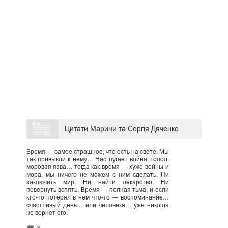
Цитати Марини та Сергія Дяченко
Время — самое страшное, что есть на свете. Мы
так привыкли к нему… Нас пугает война, голод,
моровая язва… тогда как время — хуже войны и
мора, мы ничего не можем с ним сделать. Ни
заключить мир. Ни найти лекарство. Ни
повернуть вспять. Время — полная тьма, и если
кто-то потерял в нем что-то — воспоминание…
счастливый день… или человека… уже никогда
не вернет его.