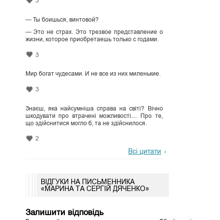
3
— Ты боишься, винтовой?
— Это не страх. Это трезвое представление о
жизни, которое приобретаешь только с годами.
3
Мир богат чудесами. И не все из них миленькие.
3
Знаєш, яка найсумніша справа на світі? Вічно
шкодувати про втрачені можливості… Про те,
що здійснитися могло б, та не здійснилося.
2
Всі цитати
ВІДГУКИ НА ПИСЬМЕННИКА
«МАРИНА ТА СЕРГІЙ ДЯЧЕНКО»
Залишити відповідь