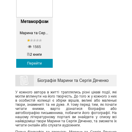
Метаморфози
Марина та Сергій Дяченко
1565
2 книги
Перейти
Біографія Марини та Сергія Дяченко
У кожного автора в житті траплялись різні цікаві події, які
могли вплинути на його творчість. До того ж у кожного з них
в особистій колекції є збірки віршів, великі або маленькі
твори, знамениті та не дуже. А тому перед тим, як почати
читати книжки, варто дізнатися біографію або
автобіографію письменника, побачити його фотографії. На
нашому літературному порталі ви знайдете у списку всі
найвідоміші твори Марини та Сергія Дяченко, та зможете їх
читати онлайн або слухати аудіокниги.