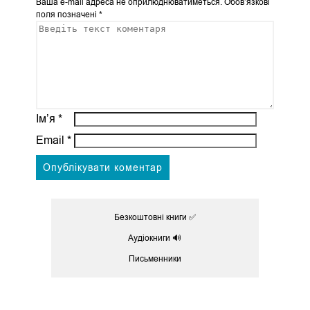
Ваша e-mail адреса не оприлюднюватиметься.
Обов’язкові
поля позначені
*
Ім’я
*
Email
*
Безкоштовні книги ✅
Аудіокниги 🔊
Письменники