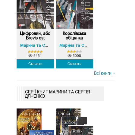
Цифровий, або
Королівська
Brevis est
обіцянка
Марина та Сергій Дяченко
Марина та Сергій Дяченко
5461
5008
Скачати
Скачати
Всі книги
СЕРІЇ КНИГ МАРИНИ ТА СЕРГІЯ
ДЯЧЕНКО