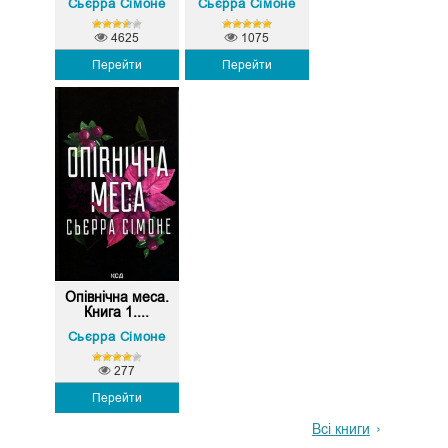
Сьєрра Сімоне
Сьєрра Сімоне
4625
1075
Перейти
Перейти
Опівнічна меса.
Книга 1....
Сьєрра Сімоне
277
Перейти
Всі книги