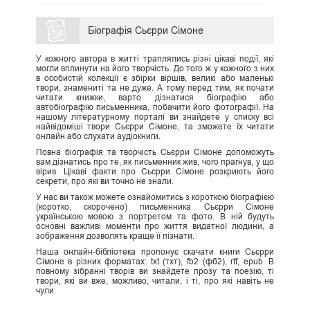
Біографія Сьєрри Сімоне
У кожного автора в житті траплялись різні цікаві події, які
могли вплинути на його творчість. До того ж у кожного з них
в особистій колекції є збірки віршів, великі або маленькі
твори, знамениті та не дуже. А тому перед тим, як почати
читати книжки, варто дізнатися біографію або
автобіографію письменника, побачити його фотографії. На
нашому літературному порталі ви знайдете у списку всі
найвідоміші твори Сьєрри Сімоне, та зможете їх читати
онлайн або слухати аудіокниги.
Повна біографія та творчість Сьєрри Сімоне допоможуть
вам дізнатись про те, як письменник жив, чого прагнув, у що
вірив. Цікаві факти про Сьєрри Сімоне розкриють його
секрети, про які ви точно не знали.
У нас ви також можете ознайомитись з короткою біографією
(коротко, скорочено) письменника Сьєрри Сімоне
українською мовою з портретом та фото. В ній будуть
основні важливі моменти про життя видатної людини, а
зображення дозволять краще її пізнати.
Наша онлайн-бібліотека пропонує скачати книги Сьєрри
Сімоне в різних форматах: txt (тхт), fb2 (фб2), rtf, epub. В
повному зібранні творів ви знайдете прозу та поезію, ті
твори, які ви вже, можливо, читали, і ті, про які навіть не
чули.