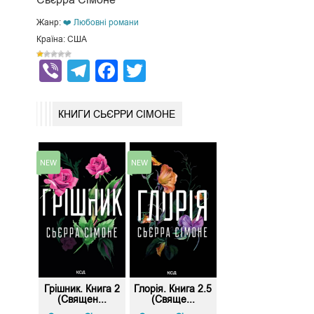
Жанр:
❤️ Любовні романи
Країна: США
Viber
Telegram
Facebook
Twitter
КНИГИ СЬЄРРИ СІМОНЕ
Грішник. Книга 2
Глорія. Книга 2.5
(Священ...
(Свяще...