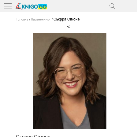
Сьєрра Сімоне
Головна
Письменники
<
Сьєрра Сімоне