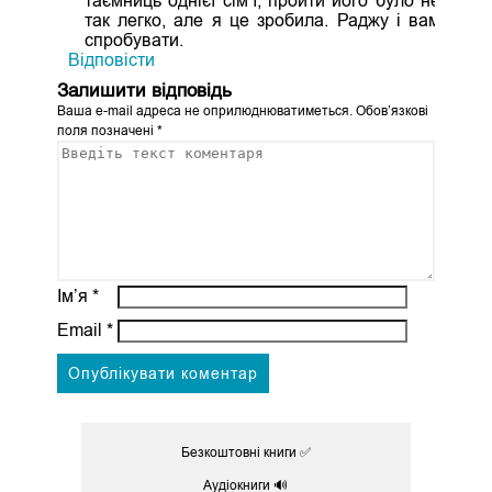
таємниць однієї сім’ї, пройти його було не
так легко, але я це зробила. Раджу і вам
спробувати.
Відповіcти
Залишити відповідь
Ваша e-mail адреса не оприлюднюватиметься.
Обов’язкові
поля позначені
*
Ім’я
*
Email
*
Безкоштовні книги ✅
Аудіокниги 🔊