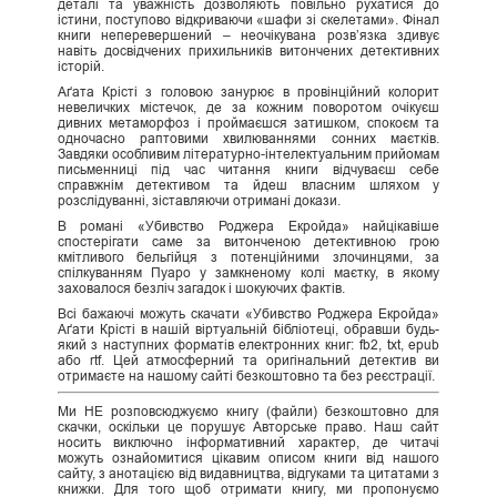
деталі та уважність дозволяють повільно рухатися до
істини, поступово відкриваючи «шафи зі скелетами». Фінал
книги неперевершений – неочікувана розв’язка здивує
навіть досвідчених прихильників витончених детективних
історій.
Аґата Крісті з головою занурює в провінційний колорит
невеличких містечок, де за кожним поворотом очікуєш
дивних метаморфоз і проймаєшся затишком, спокоєм та
одночасно раптовими хвилюваннями сонних маєтків.
Завдяки особливим літературно-інтелектуальним прийомам
письменниці під час читання книги відчуваєш себе
справжнім детективом та йдеш власним шляхом у
розслідуванні, зіставляючи отримані докази.
В романі «Убивство Роджера Екройда» найцікавіше
спостерігати саме за витонченою детективною грою
кмітливого бельгійця з потенційними злочинцями, за
спілкуванням Пуаро у замкненому колі маєтку, в якому
заховалося безліч загадок і шокуючих фактів.
Всі бажаючі можуть скачати «Убивство Роджера Екройда»
Аґати Крісті в нашій віртуальній бібліотеці, обравши будь-
який з наступних форматів електронних книг: fb2, txt, epub
або rtf. Цей атмосферний та оригінальний детектив ви
отримаєте на нашому сайті безкоштовно та без реєстрації.
Ми НЕ розповсюджуємо книгу (файли) безкоштовно для
скачки, оскільки це порушує Авторське право. Наш сайт
носить виключно інформативний характер, де читачі
можуть ознайомитися цікавим описом книги від нашого
сайту, з анотацією від видавництва, відгуками та цитатами з
книжки. Для того щоб отримати книгу, ми пропонуємо