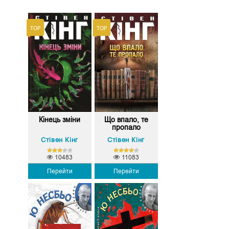
Кінець зміни
Що впало, те
пропало
Стівен Кінг
Стівен Кінг
10483
11083
Перейти
Перейти