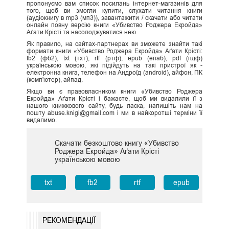
пропонуємо вам список посилань інтернет-магазинів для
того, щоб ви змогли купити, слухати читання книги
(аудіокнигу в mp3 (мп3)), завантажити / скачати або читати
онлайн повну версію книги «Убивство Роджера Екройда»
Аґати Крісті та насолоджуватися нею.
Як правило, на сайтах-партнерах ви зможете знайти такі
формати книги «Убивство Роджера Екройда» Аґати Крісті:
fb2 (фб2), txt (тхт), rtf (ртф), epub (епаб), pdf (пдф)
українською мовою, які підійдуть на такі пристрої як -
електронна книга, телефон на Андроїд (android), айфон, ПК
(комп'ютер), айпад.
Якщо ви є правовласником книги «Убивство Роджера
Екройда» Аґати Крісті і бажаєте, щоб ми видалили її з
нашого книжкового сайту, будь ласка, напишіть нам на
пошту abuse.knigi@gmail.com і ми в найкоротші терміни її
видалимо.
Скачати безкоштово книгу «Убивство
Роджера Екройда» Аґати Крісті
українською мовою
txt
fb2
rtf
epub
РЕКОМЕНДАЦІЇ