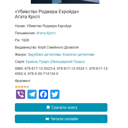
«Убивство Роджера Екройда»
Аґата Крісті
Назва: Убивство Роджера Екройда
Письменник:
Аґата Крісті
Рік: 1926
Видавництво: Клуб Сімейного Дозвілля
Жанри:
Зарубіжні детективи
,
Класичні детективи
Серія:
Еркюль Пуаро (Легендарний Пуаро)
ISBN: 978-617-12-5523-4, 978-617-12-5524-1, 978-617-12-
4562-4, 978-0-00-714134-0
Фрагмент
Viber
Telegram
Facebook
Twitter
Скачати книгу
Читати онлайн