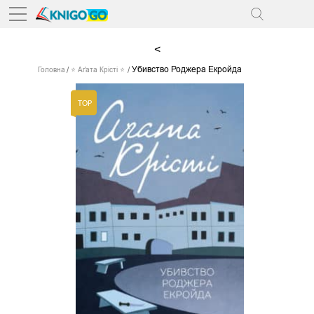
<
Убивство Роджера Екройда
Головна
⭐ Аґата Крісті ⭐