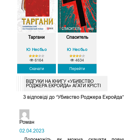
Таргани
Спаситель
Ю Несбьо
Ю Несбьо
6164
4634
Скачати
Перейти
ВІДГУКИ НА КНИГУ «УБИВСТВО
РОДЖЕРА ЕКРОЙДА» АҐАТИ КРІСТІ
3 відповіді до “Убивство Роджера Екройда”
Роман
02.04.2023
Допоможіть як можна скачати повну