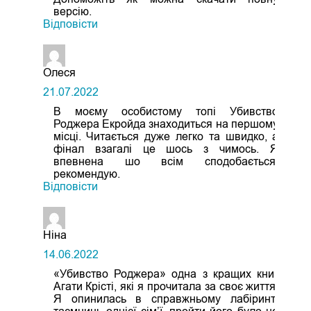
версію.
Відповіcти
Олеся
21.07.2022
В моєму особистому топі Убивство
Роджера Екройда знаходиться на першому
місці. Читається дуже легко та швидко, а
фінал взагалі це шось з чимось. Я
впевнена шо всім сподобається,
рекомендую.
Відповіcти
Ніна
14.06.2022
«Убивство Роджера» одна з кращих книг
Агати Крісті, які я прочитала за своє життя.
Я опинилась в справжньому лабіринті