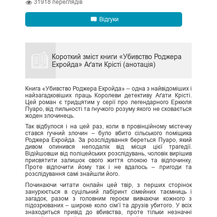
31918
переглядів
Відгуки
Короткий зміст книги «Убивство Роджера
Екройда» Аґати Крісті (анотація)
Книга «Убивство Роджера Екройда» – одна з найвідоміших і
найзагадковіших праць Королеви детективу Аґати Крісті.
Цей роман є тридцятим у серії про легендарного Еркюля
Пуаро, від пильності та гнучкого розуму якого не сховається
жоден злочинець.
Так відбулося і на цей раз, коли в провінційному містечку
стався гучний злочин – було вбито сільського поміщика
Роджера Екройда. За розслідування береться Пуаро, який
дивом опинився неподалік від місця цієї трагедії.
Відійшовши від поліцейських розслідувань, чоловік вирішив
присвятити залишок свого життя спокою та відпочинку.
Проте відпочити йому так і не вдалось – пригоди та
розслідування самі знайшли його.
Починаючи читати онлайн цей твір, з перших сторінок
занурюється в суцільний лабіринт сімейних таємниць і
загадок, разом з головним героєм вивчаючи кожного з
підозрюваних – широке коло сім’ї та друзів убитого. У всіх
знаходиться привід до вбивства, проте тільки незначні