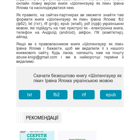
онлайн повну версію книги «Шопенгауер як ліки» Ірвіна
Ялома та насолоджуватися нею.
Як правило, на сайтах-партнерах ви зможете знайти такі
формати книги «Шопенгауер як ліки» Ірвіна Ялома: fb2
(фб2), txt (тхт), rtf (ртф), epub (епаб), pdf (пдф) українською
мовою, які підійдуть на такі пристрої як - електронна книга,
телефон на Андроїд (android), айфон, ПК (комп'ютер),
айпад.
Якщо ви є правовласником книги «Шопенгауер як ліки»
Ірвіна Ялома і бажаєте, щоб ми видалили її з нашого
книжкового сайту, будь ласка, напишіть нам на пошту
abuse.knigi@gmail.com і ми в найкоротші терміни її
видалимо.
Скачати безкоштово книгу «Шопенгауер як
ліки» Ірвіна Ялома українською мовою
txt
fb2
rtf
epub
РЕКОМЕНДАЦІЇ