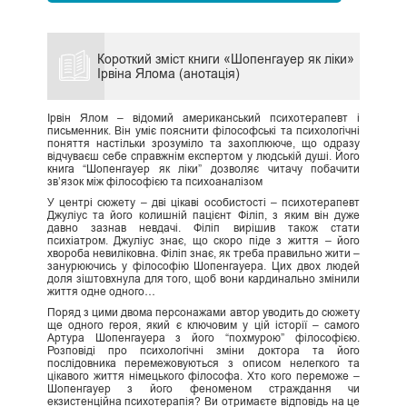
Короткий зміст книги «Шопенгауер як ліки»
Ірвіна Ялома (анотація)
Ірвін Ялом – відомий американський психотерапевт і
письменник. Він уміє пояснити філософські та психологічні
поняття настільки зрозуміло та захоплююче, що одразу
відчуваєш себе справжнім експертом у людській душі. Його
книга “Шопенгауер як ліки” дозволяє читачу побачити
зв’язок між філософією та психоаналізом
У центрі сюжету – дві цікаві особистості – психотерапевт
Джуліус та його колишній пацієнт Філіп, з яким він дуже
давно зазнав невдачі. Філіп вирішив також стати
психіатром. Джуліус знає, що скоро піде з життя – його
хвороба невиліковна. Філіп знає, як треба правильно жити –
занурюючись у філософію Шопенгауера. Цих двох людей
доля зіштовхнула для того, щоб вони кардинально змінили
життя одне одного…
Поряд з цими двома персонажами автор уводить до сюжету
ще одного героя, який є ключовим у цій історії – самого
Артура Шопенгауера з його “похмурою” філософією.
Розповіді про психологічні зміни доктора та його
послідовника перемежовуються з описом нелегкого та
цікавого життя німецького філософа. Хто кого переможе –
Шопенгауер з його феноменом страждання чи
екзистенційна психотерапія? Ви отримаєте відповідь на це