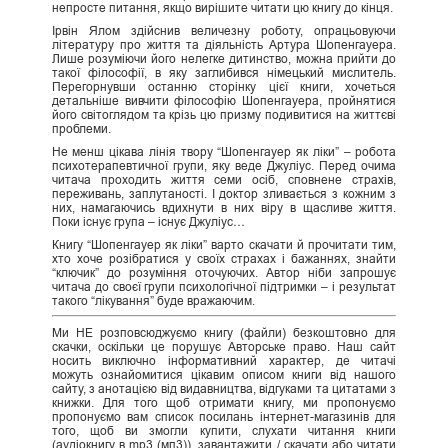
непросте питання, якщо вирішите читати цю книгу до кінця.
Ірвін Ялом здійснив величезну роботу, опрацьовуючи
літературу про життя та діяльність Артура Шопенгауера.
Лише розуміючи його нелегке дитинство, можна прийти до
такої філософії, в яку заглибився німецький мислитель.
Перегорнувши останню сторінку цієї книги, хочеться
детальніше вивчити філософію Шопенгауера, пройнятися
його світоглядом та крізь цю призму подивитися на життєві
проблеми.
Не менш цікава лінія твору “Шопенгауер як ліки” – робота
психотерапевтичної групи, яку веде Джуліус. Перед очима
читача проходить життя семи осіб, сповнене страхів,
переживань, заплутаності. І доктор зливається з кожним з
них, намагаючись вдихнути в них віру в щасливе життя.
Поки існує група – існує Джуліус…
Книгу “Шопенгауер як ліки” варто скачати й прочитати тим,
хто хоче розібратися у своїх страхах і бажаннях, знайти
“ключик” до розуміння оточуючих. Автор ніби запрошує
читача до своєї групи психологічної підтримки – і результат
такого “лікування” буде вражаючим.
Ми НЕ розповсюджуємо книгу (файли) безкоштовно для
скачки, оскільки це порушує Авторське право. Наш сайт
носить виключно інформативний характер, де читачі
можуть ознайомитися цікавим описом книги від нашого
сайту, з анотацією від видавництва, відгуками та цитатами з
книжки. Для того щоб отримати книгу, ми пропонуємо
пропонуємо вам список посилань інтернет-магазинів для
того, щоб ви змогли купити, слухати читання книги
(аудіокнигу в mp3 (мп3)), завантажити / скачати або читати