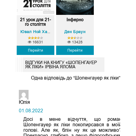
21 урок для 21-
Інферно
го століття
Ден Браун
Ювал Ной Харарі
16631
13428
Перейти
Перейти
ВІДГУКИ НА КНИГУ «ШОПЕНГАУЕР
ЯК ЛІКИ» ІРВІНА ЯЛОМА
Одна відповідь до “Шопенгауер як ліки”
Юлія
01.08.2022
Досі в мене відчуття, що роман
Шопенгауер як ліки покопирсався в моїй
голові. Але як, блін ну як це можливо?
Прекрасно, глибоко, з дещо філософським