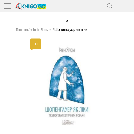
<
Шопенгауер як ліки
Головна
⭐ Ірвін Ялом ⭐