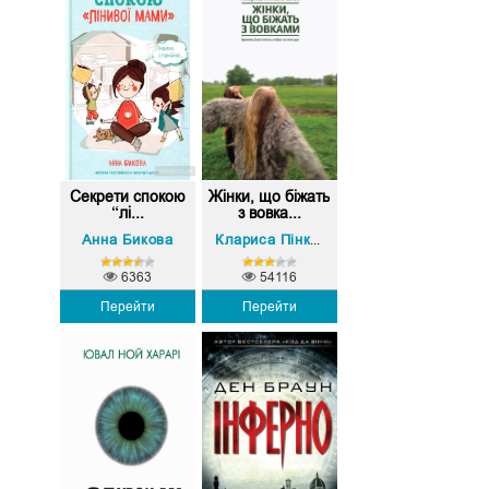
Секрети спокою
Жінки, що біжать
“лі...
з вовка...
Анна Бикова
Клариса Пінкола Естес
6363
54116
Перейти
Перейти