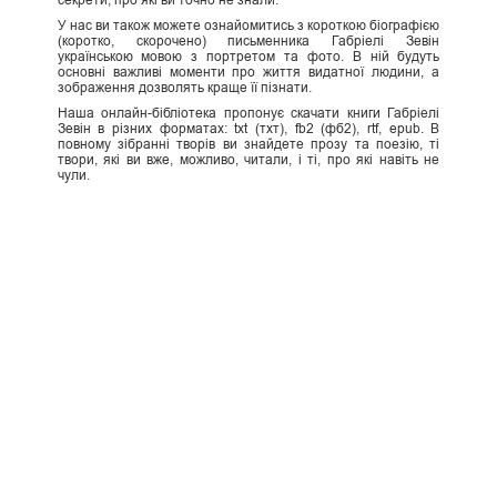
секрети, про які ви точно не знали.
У нас ви також можете ознайомитись з короткою біографією
(коротко, скорочено) письменника Габріелі Зевін
українською мовою з портретом та фото. В ній будуть
основні важливі моменти про життя видатної людини, а
зображення дозволять краще її пізнати.
Наша онлайн-бібліотека пропонує скачати книги Габріелі
Зевін в різних форматах: txt (тхт), fb2 (фб2), rtf, epub. В
повному зібранні творів ви знайдете прозу та поезію, ті
твори, які ви вже, можливо, читали, і ті, про які навіть не
чули.