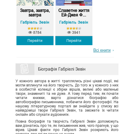
Завтра, завтра,
Славетне життя
завтра
Ей-Джея Ф...
Габріель Зевін
Габріель Зевін
8784
3941
Перейти
Перейти
Всі книги
Біографія Габріелі Зевін
У кожного автора в житті траплялись різні цікаві події, які
могли вплинути на його творчість. До того ж у кожного з них
в особистій колекції є збірки віршів, великі або маленькі
твори, знамениті та не дуже. А тому перед тим, як почати
читати книжки, варто дізнатися біографію або
автобіографію письменника, побачити його фотографії. На
нашому літературному порталі ви знайдете у списку всі
найвідоміші твори Габріелі Зевін, та зможете їх читати
онлайн або слухати аудіокниги.
Повна біографія та творчість Габріелі Зевін допоможуть
вам дізнатись про те, як письменник жив, чого прагнув, у що
вірив. Цікаві факти про Габріелі Зевін розкриють його