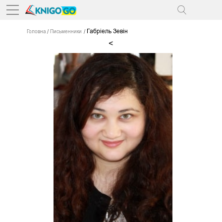
Габріель Зевін
Головна
Письменники
<