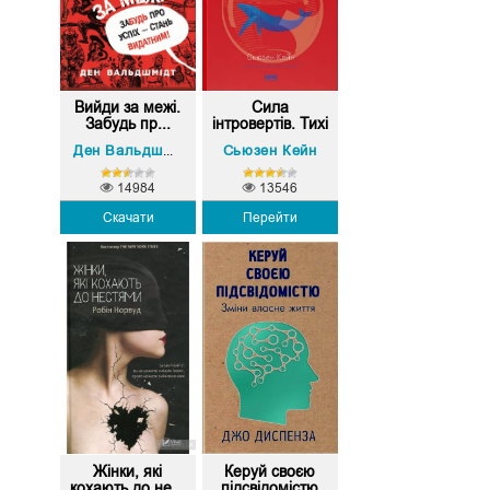
Вийди за межі.
Сила
Забудь пр...
інтровертів. Тихі
л...
Сьюзен Кейн
Ден Вальдшмідт
14984
13546
Скачати
Перейти
Жінки, які
Керуй своєю
кохають до не...
підсвідомістю