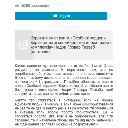
16255
переглядів
Відгуки
Короткий зміст книги «Особисті кордони.
Керівництво зі спокійного життя без травм і
комплексів» Недри Ґловер Тавваб
(анотація)
Кожен, напевно, чув таке поняття, як особисті межі. Хтось
розуміє і не дозволяє їх перетинати тим, хто не
подобається або хтось намагається наполегливо виявитися
ближче, ніж йому дозволено, а в інших цих кордонів немає,
від чого вони і страждають. Потрібно обов’язково читати
книгу «Особисті кордони. Керівництво зі спокійного життя
без травм і комплексів» Недри Ґловера Тавваба, щоб
зрозуміти, що можна легко змінити своє життя.
Багато хто стикається з ситуацією, коли не можеш
відмовити людині в чомусь, а вона може цим користуватися
не раз та не два, а багато разів. І в результаті ти опиняєшся
в ситуації, коли тобою просто користуються. Це ж
стосується роботи, яка зовсім не подобається, але піти
страшно, та й начальник тисне, що ти від нього залежиш і
на підвищення зарплати можеш не розраховувати.