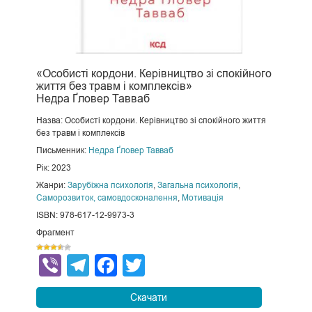
«Особисті кордони. Керівництво зі спокійного
життя без травм і комплексів»
Недра Ґловер Тавваб
Назва: Особисті кордони. Керівництво зі спокійного життя
без травм і комплексів
Письменник:
Недра Ґловер Тавваб
Рік: 2023
Жанри:
Зарубіжна психологія
,
Загальна психологія
,
Саморозвиток, самовдосконалення
,
Мотивація
ISBN: 978-617-12-9973-3
Фрагмент
Viber
Telegram
Facebook
Twitter
Скачати