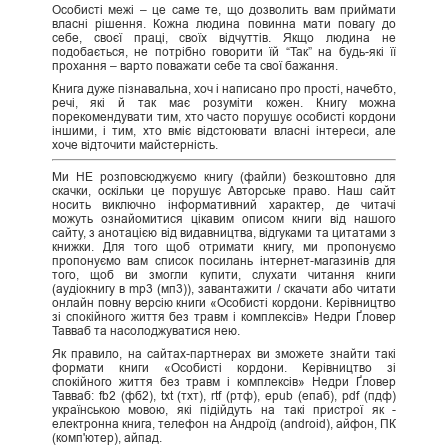
Особисті межі – це саме те, що дозволить вам приймати
власні рішення. Кожна людина повинна мати повагу до
себе, своєї праці, своїх відчуттів. Якщо людина не
подобається, не потрібно говорити їй “Так” на будь-які її
прохання – варто поважати себе та свої бажання.
Книга дуже пізнавальна, хоч і написано про прості, начебто,
речі, які й так має розуміти кожен. Книгу можна
порекомендувати тим, хто часто порушує особисті кордони
іншими, і тим, хто вміє відстоювати власні інтереси, але
хоче відточити майстерність.
Ми НЕ розповсюджуємо книгу (файли) безкоштовно для
скачки, оскільки це порушує Авторське право. Наш сайт
носить виключно інформативний характер, де читачі
можуть ознайомитися цікавим описом книги від нашого
сайту, з анотацією від видавництва, відгуками та цитатами з
книжки. Для того щоб отримати книгу, ми пропонуємо
пропонуємо вам список посилань інтернет-магазинів для
того, щоб ви змогли купити, слухати читання книги
(аудіокнигу в mp3 (мп3)), завантажити / скачати або читати
онлайн повну версію книги «Особисті кордони. Керівництво
зі спокійного життя без травм і комплексів» Недри Ґловер
Тавваб та насолоджуватися нею.
Як правило, на сайтах-партнерах ви зможете знайти такі
формати книги «Особисті кордони. Керівництво зі
спокійного життя без травм і комплексів» Недри Ґловер
Тавваб: fb2 (фб2), txt (тхт), rtf (ртф), epub (епаб), pdf (пдф)
українською мовою, які підійдуть на такі пристрої як -
електронна книга, телефон на Андроїд (android), айфон, ПК
(комп'ютер), айпад.