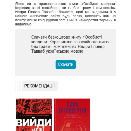
Якщо ви є правовласником книги «Особисті кордони.
Керівництво зі спокійного життя без травм і комплексів»
Недри Ґловер Тавваб і бажаєте, щоб ми видалили її з
нашого книжкового сайту, будь ласка, напишіть нам на
пошту abuse.knigi@gmail.com і ми в найкоротші терміни її
видалимо.
Скачати безкоштово книгу «Особисті
кордони. Керівництво зі спокійного життя
без травм і комплексів» Недри Ґловер
Тавваб українською мовою
Скачати
РЕКОМЕНДАЦІЇ