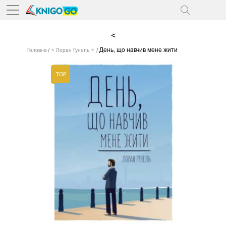
<
День, що навчив мене жити
Головна
⭐ Лоран Гунель ⭐