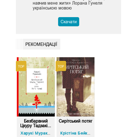
навчив мене жити» Лорана Гунеля
українською мовою
Скачати
РЕКОМЕНДАЦІЇ
Безбарвний
Сирітський потяг
Цкуру Тадзакі...
Харукі Муракамі
Крістіна Бейкер Клайн