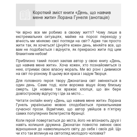
Короткий зміст книги «День, що навчив
мене жити» Лорана Гунеля (анотація)
Чи вірно все ми робимо в своєму житті? Чому лише в
екстремальних ситуаціях, майже на порозі переходу у
вічність ми міняємо свої погляди на світ? Адже так просто
жити так, як хочеться! Цінуйте кожен день, міняйте все, що
вам не подобається і відчуєте, як прекрасно жити під цим
блакитним небом!
Приблизно такий посил заклав автор у свою книгу «День,
що навчив мене жити». Хоча кожен, хто познайомиться із
нею, отримає свою власну мораль. Ми всі різні і дивимося
на світ по-різному. В цьому вся краса і задум Творця.
Для головного героя твору Джонатана світ змінюється в
один день. Саме тоді, коли ворожка віщує йому близьку
смерть. Ця новина так вражає хлопця, що він бере
довгострокову відпустку і їде за місто…
Читати онлайн книгу «День, що навчив мене жити» Лорана
Гунель українською мовою сподобається прихильникам
сучасної прози. Відмітимо, що автор увійшов в п’ятірку
самих популярних белетристів Франції.
Коли герой повертається до міста, його не впізнають друзі і
навіть колишня дружина. Джонатан повністю змінює своє
відношення до навколишнього світу, до себе і своїх дій. Що
чи хто так вплинув на світогляд молодого чоловіка?