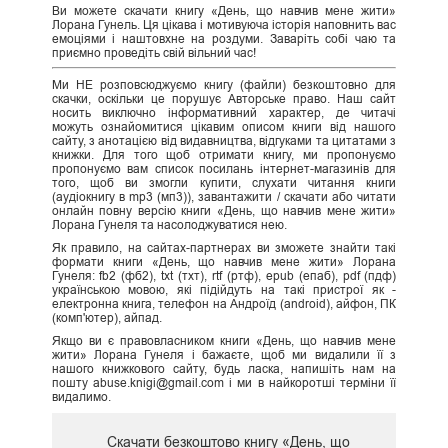
Ви можете скачати книгу «День, що навчив мене жити»
Лорана Гунель. Ця цікава і мотивуюча історія наповнить вас
емоціями і наштовхне на роздуми. Заваріть собі чаю та
приємно проведіть свій вільний час!
Ми НЕ розповсюджуємо книгу (файли) безкоштовно для
скачки, оскільки це порушує Авторське право. Наш сайт
носить виключно інформативний характер, де читачі
можуть ознайомитися цікавим описом книги від нашого
сайту, з анотацією від видавництва, відгуками та цитатами з
книжки. Для того щоб отримати книгу, ми пропонуємо
пропонуємо вам список посилань інтернет-магазинів для
того, щоб ви змогли купити, слухати читання книги
(аудіокнигу в mp3 (мп3)), завантажити / скачати або читати
онлайн повну версію книги «День, що навчив мене жити»
Лорана Гунеля та насолоджуватися нею.
Як правило, на сайтах-партнерах ви зможете знайти такі
формати книги «День, що навчив мене жити» Лорана
Гунеля: fb2 (фб2), txt (тхт), rtf (ртф), epub (епаб), pdf (пдф)
українською мовою, які підійдуть на такі пристрої як -
електронна книга, телефон на Андроїд (android), айфон, ПК
(комп'ютер), айпад.
Якщо ви є правовласником книги «День, що навчив мене
жити» Лорана Гунеля і бажаєте, щоб ми видалили її з
нашого книжкового сайту, будь ласка, напишіть нам на
пошту abuse.knigi@gmail.com і ми в найкоротші терміни її
видалимо.
Скачати безкоштово книгу «День, що