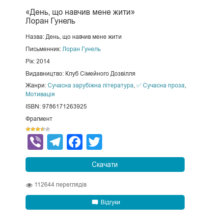
«День, що навчив мене жити»
Лоран Гунель
Назва: День, що навчив мене жити
Письменник:
Лоран Гунель
Рік: 2014
Видавництво: Клуб Сімейного Дозвілля
Жанри:
Сучасна зарубіжна література
,
✅ Сучасна проза
,
Мотивація
ISBN: 9786171263925
Фрагмент
Viber
Telegram
Facebook
Twitter
Скачати
112644
переглядів
Відгуки