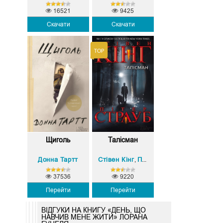
16521
9425
Скачати
Скачати
Щиголь
Талісман
Донна Тартт
Стівен Кінг
Пітер Страуб
,
37536
9220
Перейти
Перейти
ВІДГУКИ НА КНИГУ «ДЕНЬ, ЩО
НАВЧИВ МЕНЕ ЖИТИ» ЛОРАНА