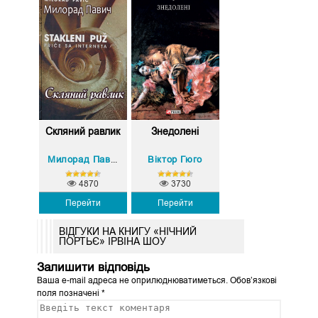
Скляний равлик
Знедолені
Віктор Гюго
Милорад Павич
4870
3730
Перейти
Перейти
ВІДГУКИ НА КНИГУ «НІЧНИЙ
ПОРТЬЄ» ІРВІНА ШОУ
Залишити відповідь
Ваша e-mail адреса не оприлюднюватиметься.
Обов’язкові
поля позначені
*