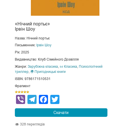
«Нічний портьє»
Ірвін Шоу
Назва: Нічний портьє
Письменник:
Ірвін Шоу
Рік: 2025
Видавництво: Клуб Сімейного Дозвілля
Жанри:
Зарубіжна класика
,
📜 Класика
,
Психологічний
триллер
,
🌍 Пригодницькі книги
ISBN: 9786171510531
Фрагмент
Viber
Telegram
Facebook
Twitter
Скачати
328
переглядів