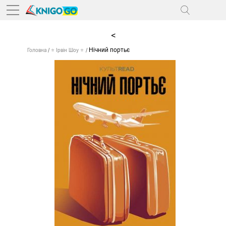
<
Нічний портьє
Головна
⭐ Ірвін Шоу ⭐