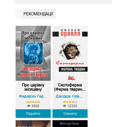
РЕКОМЕНДАЦІЇ
Про царівну
Скотоферма
місяцівну
(Ферма тварин...
Федеріко Гарсія Лорка
Джордж Орвелл
3500
12320
Перейти
Скачати