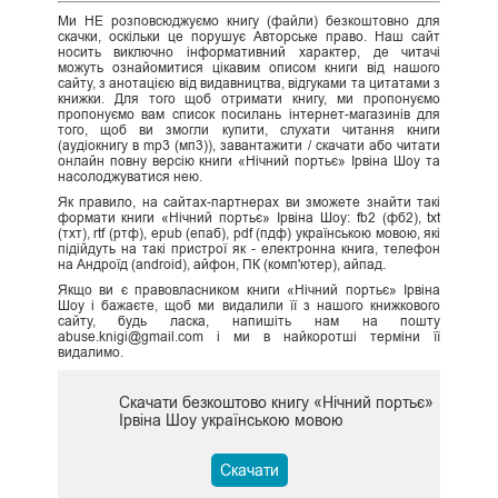
Ми НЕ розповсюджуємо книгу (файли) безкоштовно для
скачки, оскільки це порушує Авторське право. Наш сайт
носить виключно інформативний характер, де читачі
можуть ознайомитися цікавим описом книги від нашого
сайту, з анотацією від видавництва, відгуками та цитатами з
книжки. Для того щоб отримати книгу, ми пропонуємо
пропонуємо вам список посилань інтернет-магазинів для
того, щоб ви змогли купити, слухати читання книги
(аудіокнигу в mp3 (мп3)), завантажити / скачати або читати
онлайн повну версію книги «Нічний портьє» Ірвіна Шоу та
насолоджуватися нею.
Як правило, на сайтах-партнерах ви зможете знайти такі
формати книги «Нічний портьє» Ірвіна Шоу: fb2 (фб2), txt
(тхт), rtf (ртф), epub (епаб), pdf (пдф) українською мовою, які
підійдуть на такі пристрої як - електронна книга, телефон
на Андроїд (android), айфон, ПК (комп'ютер), айпад.
Якщо ви є правовласником книги «Нічний портьє» Ірвіна
Шоу і бажаєте, щоб ми видалили її з нашого книжкового
сайту, будь ласка, напишіть нам на пошту
abuse.knigi@gmail.com і ми в найкоротші терміни її
видалимо.
Скачати безкоштово книгу «Нічний портьє»
Ірвіна Шоу українською мовою
Скачати