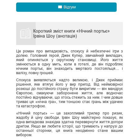
Відгуки
Короткий зміст книги «Нічний портьє»
Ірвіна Шоу (анотація)
Це роман про випадковість, спокусу й небезпечні ігри з
долею. Головний герой, Джек Купер, звичайний викладач,
який опиняється у скрутному становищі. Його життя
змінюється в одну мить, коли в готелі, де він підробляє
нічним портьє, він знаходить мертвого постояльця… і
валізу, повну грошей.
Спокуса виявляється надто великою, і Джек приймає
рішення, яке втягує його у вир пригод. Від неймовірної
розкоші до постійного страху бути викритим — він мандрує
Європою, смакуючи заборонене життя, але водночас
постійно відчуваючи, що хтось стежить за ним. І чим довше
триває ця «нічна гра», тим тоншою стає грань між удачею
та катастрофою.
«Нічний портьє» — це захопливий трилер про ризик,
жадобу й ціну свободи. Ірвін Шоу майстерно показує, як
одна випадкова знахідка здатна перевернути життя догори
дриґом. Якщо ви любите історії, що тримають у напрузі до
останньої сторінки, ця книга неодмінно стане вашим
вибором.