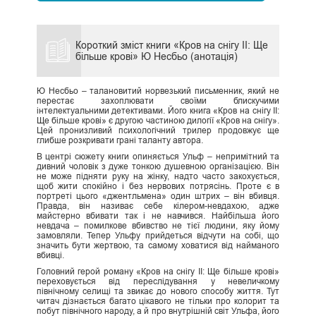
Короткий зміст книги «Кров на снігу ІІ: Ще
більше крові» Ю Несбьо (анотація)
Ю Несбьо – талановитий норвезький письменник, який не
перестає захоплювати своїми блискучими
інтелектуальними детективами. Його книга «Кров на снігу II:
Ще більше крові» є другою частиною дилогії «Кров на снігу».
Цей пронизливий психологічний трилер продовжує ще
глибше розкривати грані таланту автора.
В центрі сюжету книги опиняється Ульф – непримітний та
дивний чоловік з дуже тонкою душевною організацією. Він
не може підняти руку на жінку, надто часто закохується,
щоб жити спокійно і без нервових потрясінь. Проте є в
портреті цього «джентльмена» один штрих – він вбивця.
Правда, він називає себе кілером-невдахою, адже
майстерно вбивати так і не навчився. Найбільша його
невдача – помилкове вбивство не тієї людини, яку йому
замовляли. Тепер Ульфу прийдеться відчути на собі, що
значить бути жертвою, та самому ховатися від найманого
вбивці.
Головний герой роману «Кров на снігу II: Ще більше крові»
переховується від переслідування у невеличкому
північному селищі та звикає до нового способу життя. Тут
читач дізнається багато цікавого не тільки про колорит та
побут північного народу, а й про внутрішній світ Ульфа, його