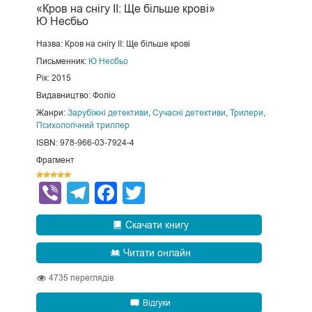
«Кров на снігу ІІ: Ще більше крові»
Ю Несбьо
Назва: Кров на снігу ІІ: Ще більше крові
Письменник:
Ю Несбьо
Рік: 2015
Видавництво: Фоліо
Жанри:
Зарубіжні детективи
,
Сучасні детективи
,
Трилери
,
Психологічний триллер
ISBN: 978-966-03-7924-4
Фрагмент
Viber
Telegram
Facebook
Twitter
Скачати книгу
Читати онлайн
4735
переглядів
Відгуки