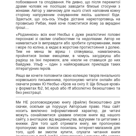
побоювання та сподівання. Не дивно, що після пережитої
драми чоловік не поспішає заводити близькі стосунки з
жінками. Автор у звичному для нього стилі наповнив кожну
сторінку напруженим очікуванням якоїсь шаленої біди.
Здається, що ось-ось Ульфа дістане наркоторговець на
прізвисько Рибак, який хоче помститися йому за вкрадені
гроші…
«Родзинкою» всіх книг Несбьо є дуже реалістичні головні
персонажі зі своїми слабкостями та недоліками. Автор не
намагається їх виправдати або зробити суперменами, яким
і море по коліна, а кидає в жорстоке протистояння з долею.
Тим не менш їм віриш і співчуваєш, намагаючись
пройнятися їхніми емоціями, в чомусь засуджуєш або
радієш за їхні перемоги, але ніколи не ставишся до них
байдуже. Ульф – один з найяскравіших прикладів таких
літературних героїв.
Якщо ви хочете поповнити свою колекцію творів геніального
норвезького письменника, пропонуємо читати онлайн або
скачати роман Ю Несбьо «Кров на снігу II: Ще більше крові»
у форматах fb2, txt, epub або rtf абсолютно безкоштовно та
без реєстрації.
Ми НЕ розповсюджуємо книгу (файли) безкоштовно для
скачки, оскільки це порушує Авторське право. Наш сайт
носить виключно інформативний характер, де читачі
можуть ознайомитися цікавим описом книги від нашого
сайту, з анотацією від видавництва, відгуками та цитатами з
книжки. Для того щоб отримати книгу, ми пропонуємо
пропонуємо вам список посилань інтернет-магазинів для
того, щоб ви змогли купити, слухати читання книги