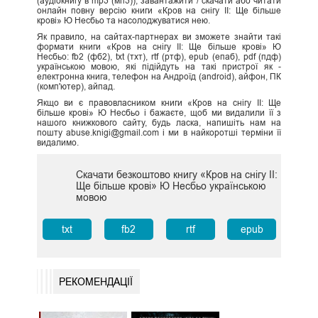
(аудіокнигу в mp3 (мп3)), завантажити / скачати або читати
онлайн повну версію книги «Кров на снігу ІІ: Ще більше
крові» Ю Несбьо та насолоджуватися нею.
Як правило, на сайтах-партнерах ви зможете знайти такі
формати книги «Кров на снігу ІІ: Ще більше крові» Ю
Несбьо: fb2 (фб2), txt (тхт), rtf (ртф), epub (епаб), pdf (пдф)
українською мовою, які підійдуть на такі пристрої як -
електронна книга, телефон на Андроїд (android), айфон, ПК
(комп'ютер), айпад.
Якщо ви є правовласником книги «Кров на снігу ІІ: Ще
більше крові» Ю Несбьо і бажаєте, щоб ми видалили її з
нашого книжкового сайту, будь ласка, напишіть нам на
пошту abuse.knigi@gmail.com і ми в найкоротші терміни її
видалимо.
Скачати безкоштово книгу «Кров на снігу ІІ:
Ще більше крові» Ю Несбьо українською
мовою
txt
fb2
rtf
epub
РЕКОМЕНДАЦІЇ