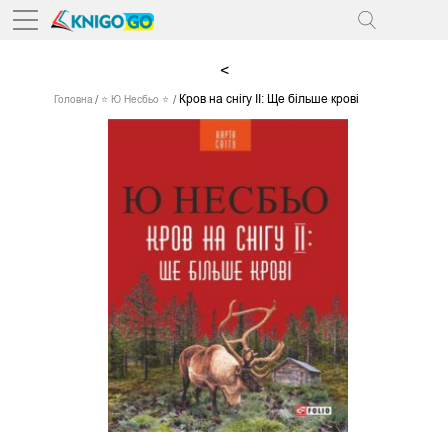
<
Кров на снігу ІІ: Ще більше крові
Головна
⭐ Ю Несбьо ⭐