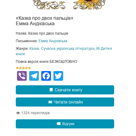
«Казка про двох пальців»
Емма Андієвська
Назва: Казка про двох пальців
Письменник:
Емма Андієвська
Жанри:
Казки
,
Сучасна українська література
,
🧸 Дитячі
книги
Повна версія книги БЕЗКОШТОВНО
Viber
Telegram
Facebook
Twitter
Скачати книгу
Читати онлайн
1324
переглядів
Відгуки