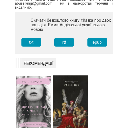
abuse.knigi@gmail.com і ми в найкоротші терміни її
видалимо.
Скачати безкоштово книгу «Казка про двох
пальців» Емми Андієвської українською
мовою
txt
rtf
epub
РЕКОМЕНДАЦІЇ