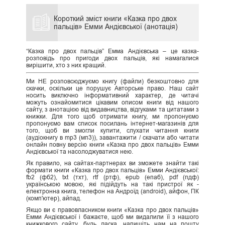
Короткий зміст книги «Казка про двох
пальців» Емми Андієвської (анотація)
“Казка про двох пальців” Емма Андієвська – це казка-
розповідь про пригоди двох пальців, які намагалися
вирішити, хто з них кращий.
Ми НЕ розповсюджуємо книгу (файли) безкоштовно для
скачки, оскільки це порушує Авторське право. Наш сайт
носить виключно інформативний характер, де читачі
можуть ознайомитися цікавим описом книги від нашого
сайту, з анотацією від видавництва, відгуками та цитатами з
книжки. Для того щоб отримати книгу, ми пропонуємо
пропонуємо вам список посилань інтернет-магазинів для
того, щоб ви змогли купити, слухати читання книги
(аудіокнигу в mp3 (мп3)), завантажити / скачати або читати
онлайн повну версію книги «Казка про двох пальців» Емми
Андієвської та насолоджуватися нею.
Як правило, на сайтах-партнерах ви зможете знайти такі
формати книги «Казка про двох пальців» Емми Андієвської:
fb2 (фб2), txt (тхт), rtf (ртф), epub (епаб), pdf (пдф)
українською мовою, які підійдуть на такі пристрої як -
електронна книга, телефон на Андроїд (android), айфон, ПК
(комп'ютер), айпад.
Якщо ви є правовласником книги «Казка про двох пальців»
Емми Андієвської і бажаєте, щоб ми видалили її з нашого
книжкового сайту, будь ласка, напишіть нам на пошту