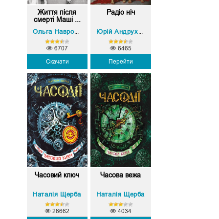
Життя після
Радіо ніч
смерті Маші ...
Ольга Навроцька
Юрій Андрухович
6707
6465
Скачати
Перейти
Часовий ключ
Часова вежа
Наталія Щерба
Наталія Щерба
26662
4034