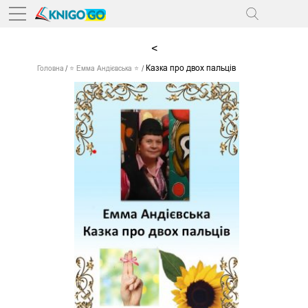
<
Казка про двох пальців
Головна
⭐ Емма Андієвська ⭐