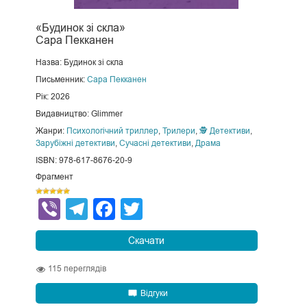
«Будинок зі скла»
Сара Пекканен
Назва: Будинок зі скла
Письменник:
Сара Пекканен
Рік: 2026
Видавництво: Glimmer
Жанри:
Психологічний триллер
,
Трилери
,
🕵 Детективи
,
Зарубіжні детективи
,
Сучасні детективи
,
Драма
ISBN: 978-617-8676-20-9
Фрагмент
Viber
Telegram
Facebook
Twitter
Скачати
115
переглядів
Відгуки