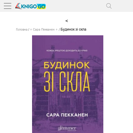
<
Будинок зі скла
Головна
⭐ Сара Пекканен ⭐