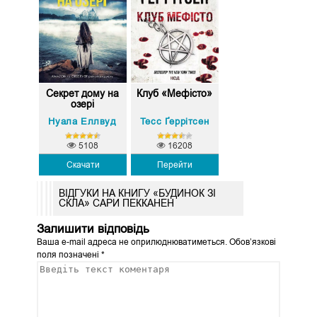
Секрет дому на
Клуб «Мефісто»
озері
Нуала Еллвуд
Тесс Ґеррітсен
5108
16208
Скачати
Перейти
ВІДГУКИ НА КНИГУ «БУДИНОК ЗІ
СКЛА» САРИ ПЕККАНЕН
Залишити відповідь
Ваша e-mail адреса не оприлюднюватиметься.
Обов’язкові
поля позначені
*