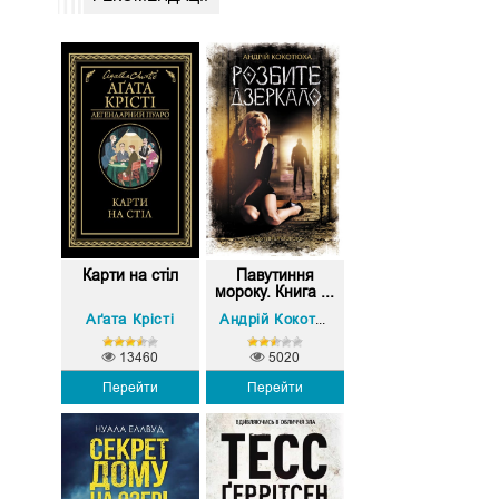
Карти на стіл
Павутиння
мороку. Книга ...
Аґата Крісті
Андрій Кокотюха
13460
5020
Перейти
Перейти