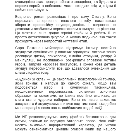
очевидніше стає: правда набагато складніша, ніж будь-яка з
перших версій, а небезпека може походити звідти, звідки її
найменше очікують.
Водночас роман розповідає і про саму Стеллу. Вона
переживає завершення власного шлюбу, намагається
зберегти професійну неупередженість і водночас не
дозволити особистим переживанням вплинути на рішення.
Ця сюжетна лінія додає героїні глибини й робить її не
просто детективною фігурою, а живою людиною, яка також
проходить через непростий життєвий етап.
Сара Пекканен майстерно підтримує інтригу, постійно
змушуючи сумніватися у власних здогадках. Авторка тонко
досліджує дитячу психологію, сімейні стосунки, довіру й
маніпуляції, не поспішаючи розкривати справжні мотиви
героїв. Напруга наростає поступово, а кожна нова деталь
змушує переосмислити все, що здавалося очевидним ще
кілька сторінок тому.
«Будинок зі скла» — це захопливий психологічний трилер,
який тримає в напрузі до самого фіналу. Якщо вам
подобаються історії із сімейними таємницями,
неоднозначними персонажами, сильними жіночими
образами та сюжетами, де істина постійно вислизає, ця
книга стане чудовим вибором. Вона не лише захоплює
загадкою, а й змушує замислитися над тим, наскільки добре
ми насправді знаємо навіть найближчих людей. 📖🪞
Ми НЕ розповсюджуємо книгу (файли) безкоштовно для
скачки, оскільки це порушує Авторське право. Наш сайт
носить виключно інформативний характер, де читачі
можуть ознайомитися цікавим описом книги від нашого