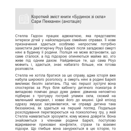
Короткий зміст книги «Будинок зі скла»
Сари Пекканен (анотація)
Стелла Гадсон працює адвокаткою, яка представляє
інтереси дітей у найскладніших сімейних справах. Її нове
призначення здається особливо непростим: потрібно
захистити дев’ятирічну Роуз Барклі після загадкової смерті
няні в будинку її родини. Поліція не може встановити, що
саме сталося, а під підозрою опиняються майже всі, хто
живе під одним дахом. Найдивніше те, що сама Роуз
мовчить і, здається, знає набагато більше, ніж готова
розповісти.
Стелла не хотіла братися за цю справу, адже історія вже
набула широкого розголосу, а смерть няні в родині Барклі
викликає безліч запитань. Під час першої зустрічі вона
спостерігає за Роуз біля кабінету дитячого психіатра й
випадково помічає дещо дуже дивне: дівчинка непомітно
підбирає з тротуару гострий уламок скла, схожий на
маленький кинджал, і ховає його до кишені. Цей епізод
одразу змушує засумніватися, чи справді дитина така
беззахисна, як здається на перший погляд. Подальше
розслідування перетворюється на психологічну гру, у якій
Стелла намагається зрозуміти, кому можна довіряти. Вона
знайомиться з членами родини Барклі, поступово
відкриваючи приховані конфлікти, страхи та взаємні
підозри. Що глибше вона занурюється в цю історію, то