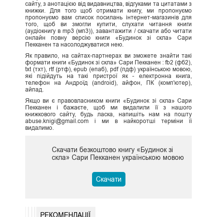
сайту, з анотацією від видавництва, відгуками та цитатами з
книжки. Для того щоб отримати книгу, ми пропонуємо
пропонуємо вам список посилань інтернет-магазинів для
того, щоб ви змогли купити, слухати читання книги
(аудіокнигу в mp3 (мп3)), завантажити / скачати або читати
онлайн повну версію книги «Будинок зі скла» Сари
Пекканен та насолоджуватися нею.
Як правило, на сайтах-партнерах ви зможете знайти такі
формати книги «Будинок зі скла» Сари Пекканен : fb2 (фб2),
txt (тхт), rtf (ртф), epub (епаб), pdf (пдф) українською мовою,
які підійдуть на такі пристрої як - електронна книга,
телефон на Андроїд (android), айфон, ПК (комп'ютер),
айпад.
Якщо ви є правовласником книги «Будинок зі скла» Сари
Пекканен і бажаєте, щоб ми видалили її з нашого
книжкового сайту, будь ласка, напишіть нам на пошту
abuse.knigi@gmail.com і ми в найкоротші терміни її
видалимо.
Скачати безкоштово книгу «Будинок зі
скла» Сари Пекканен українською мовою
Скачати
РЕКОМЕНДАЦІЇ