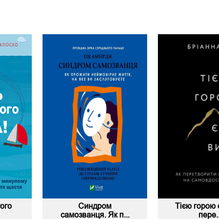
того
Синдром
Тією горою 
самозванця. Як п...
пере..