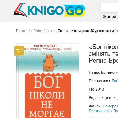
Жанри
Головна
⭐ Регіна Бретт ⭐
Бог ніколи не моргає. 50 уроків, які змін
«Бог нікол
змінять т
Регіна Бр
Назва: Бог ніколи
Письменник:
Рег
Рік: 2013
Видавництво: Кл
Жанри:
Самороз
Психоаналіз / П