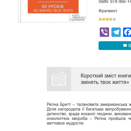
ISBN: 978-966-1
Фрагмент
Viber
Te
В
Короткий зміст книги
змінять твоє життя» 
Регіна Бретт – талановита американська ж
Доля нагородила її багатьма випробування
дитинство, зрада коханої людини, вихованн
онкологічна хвороба – Регіна пройшла 
життєвою мудрістю.