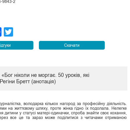
4-9843-2
legram
Facebook
Twitter
ідгуки
Скачати
 «Бог ніколи не моргає. 50 уроків, які
Регіни Бретт (анотація)
урналістка, володарка кількох нагород за професійну діяльність.
ми на життєвому шляху, проте жінка гідно їх подолала. Нелегке
я дитини у статусі матері-одиначки, спроба знайти своє кохання,
через все це та зараз може поділитися з читачами отриманою