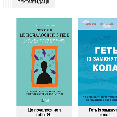
РЕКОМЕНДАЦІЇ
Це почалося не з
Геть із замкну
тебе. Я...
кола!...