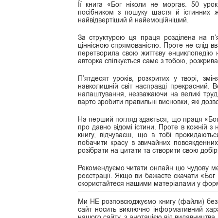
Її книга «Бог ніколи не моргає. 50 уро
посібником з пошуку щастя й істинних ж
найвідвертіший й найемоційніший.
За структурою ця праця розділена на п’
ціннісною спрямованістю. Проте не слід в
перетворила свою життєву енциклопедію н
авторка спілкується саме з тобою, розкрив
П’ятдесят уроків, розкритих у творі, зм
навколишній світ насправді прекрасний. В
налаштування, незважаючи на великі труд
варто зробити правильні висновки, які доз
На перший погляд здається, що праця «Бог н
про давно відомі істини. Проте в кожній 
книгу, відчуваєш, що в тобі прокидають
побачити красу в звичайних повсякденних 
розібрати на цитати та створити свою добір
Рекомендуємо читати онлайн цю чудову мет
реєстрації. Якщо ви бажаєте скачати «Бог н
скористайтеся нашими матеріалами у формата
Ми НЕ розповсюджуємо книгу (файли) безк
сайт носить виключно інформативний хара
нашого сайту, з анотацією від видавництва,