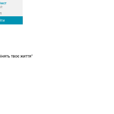
Вест
1
йти
мінять твоє життя”