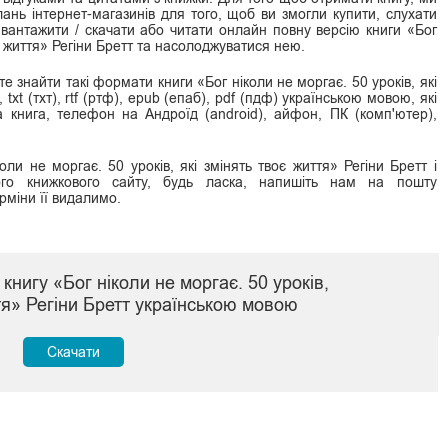
нь інтернет-магазинів для того, щоб ви змогли купити, слухати
завантажити / скачати або читати онлайн повну версію книги «Бог
оє життя» Регіни Бретт та насолоджуватися нею.
 знайти такі формати книги «Бог ніколи не моргає. 50 уроків, які
 txt (тхт), rtf (ртф), epub (епаб), pdf (пдф) українською мовою, які
на книга, телефон на Андроїд (android), айфон, ПК (комп'ютер),
ли не моргає. 50 уроків, які змінять твоє життя» Регіни Бретт і
о книжкового сайту, будь ласка, напишіть нам на пошту
рміни її видалимо.
книгу «Бог ніколи не моргає. 50 уроків,
ття» Регіни Бретт українською мовою
Скачати