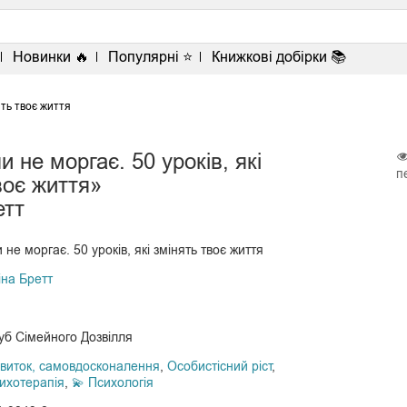
<
Новинки 🔥
Популярні ⭐
Книжкові добірки 📚
ять твоє життя
и не моргає. 50 уроків, які
п
воє життя»
етт
 не моргає. 50 уроків, які змінять твоє життя
іна Бретт
уб Сімейного Дозвілля
виток, самовдосконалення
,
Особистісний ріст
,
сихотерапія
,
💫 Психологія