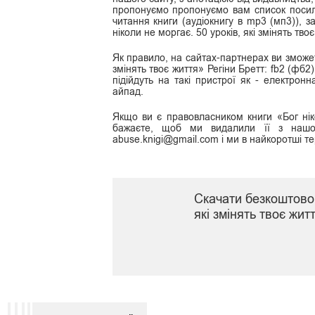
пропонуємо пропонуємо вам список посила
читання книги (аудіокнигу в mp3 (мп3)), 
ніколи не моргає. 50 уроків, які змінять тв
Як правило, на сайтах-партнерах ви зможете
змінять твоє життя» Регіни Бретт: fb2 (фб2),
підійдуть на такі пристрої як - електрон
айпад.
Якщо ви є правовласником книги «Бог ніко
бажаєте, щоб ми видалили її з нашог
abuse.knigi@gmail.com і ми в найкоротші те
Скачати безкоштово 
які змінять твоє жи