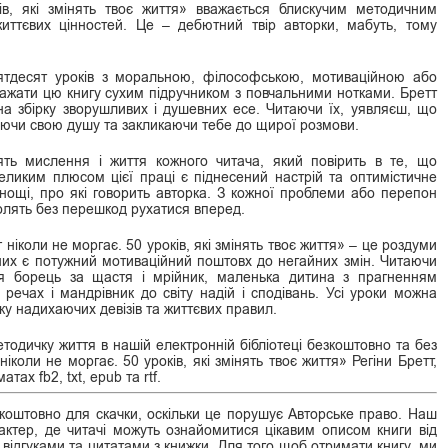
ків, які змінять твоє життя» вважається блискучим методичним
иттєвих цінностей. Це – дебютний твір авторки, мабуть, тому
ятдесят уроків з моральною, філософською, мотиваційною або
важати цю книгу сухим підручником з повчальними нотками. Бретт
а збірку зворушливих і душевних есе. Читаючи їх, уявляєш, що
аючи свою душу та закликаючи тебе до щирої розмови.
інять мислення і життя кожного читача, який повірить в те, що
еликим плюсом цієї праці є піднесений настрій та оптимістичне
нощі, про які говорить авторка. З кожної проблеми або перепон
волять без перешкод рухатися вперед.
іколи не моргає. 50 уроків, які змінять твоє життя» – це роздуми
з них є потужний мотиваційний поштовх до негайних змін. Читаючи
ся борець за щастя і мрійник, маленька дитина з прагненням
речах і мандрівник до світу надій і сподівань. Усі уроки можна
ку надихаючих девізів та життєвих правил.
одичку життя в нашій електронній бібліотеці безкоштовно та без
іколи не моргає. 50 уроків, які змінять твоє життя» Регіни Бретт,
х fb2, txt, epub та rtf.
оштовно для скачки, оскільки це порушує Авторське право. Наш
ктер, де читачі можуть ознайомитися цікавим описом книги від
 відгуками та цитатами з книжки. Для того щоб отримати книгу, ми