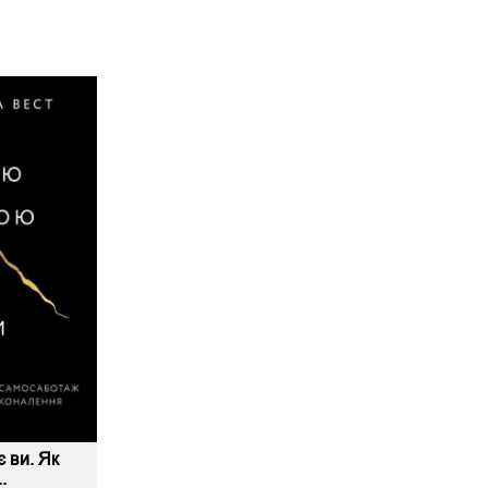
є ви. Як
.