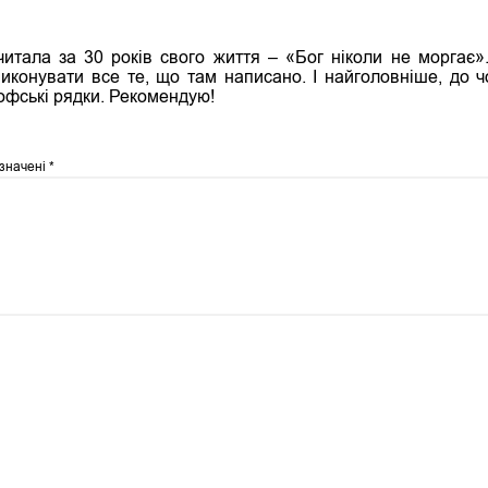
итала за 30 років свого життя – «Бог ніколи не моргає»
виконувати все те, що там написано. І найголовніше, до
офські рядки. Рекомендую!
означені
*