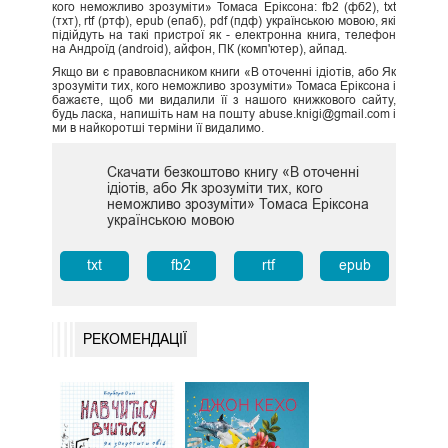
кого неможливо зрозуміти» Томаса Еріксона: fb2 (фб2), txt
(тхт), rtf (ртф), epub (епаб), pdf (пдф) українською мовою, які
підійдуть на такі пристрої як - електронна книга, телефон
на Андроїд (android), айфон, ПК (комп'ютер), айпад.
Якщо ви є правовласником книги «В оточенні ідіотів, або Як
зрозуміти тих, кого неможливо зрозуміти» Томаса Еріксона і
бажаєте, щоб ми видалили її з нашого книжкового сайту,
будь ласка, напишіть нам на пошту abuse.knigi@gmail.com і
ми в найкоротші терміни її видалимо.
Скачати безкоштово книгу «В оточенні
ідіотів, або Як зрозуміти тих, кого
неможливо зрозуміти» Томаса Еріксона
українською мовою
txt
fb2
rtf
epub
РЕКОМЕНДАЦІЇ