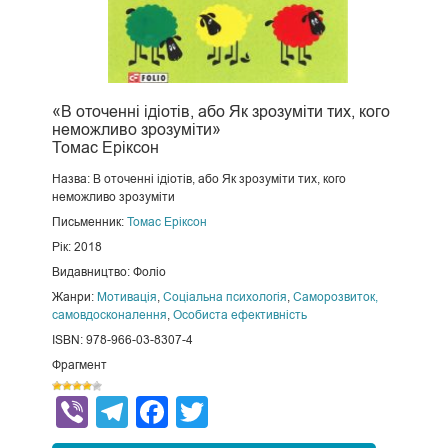
«В оточенні ідіотів, або Як зрозуміти тих, кого
неможливо зрозуміти»
Томас Еріксон
Назва: В оточенні ідіотів, або Як зрозуміти тих, кого
неможливо зрозуміти
Письменник:
Томас Еріксон
Рік: 2018
Видавництво: Фоліо
Жанри:
Мотивація
,
Соціальна психологія
,
Саморозвиток,
самовдосконалення
,
Особиста ефективність
ISBN: 978-966-03-8307-4
Фрагмент
Viber
Telegram
Facebook
Twitter