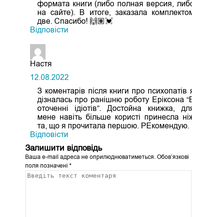
формата книги (либо полная версия, либо
на сайте). В итоге, заказала комплектом
две. Спасибо! 🙌🏽💓
Відповіcти
Настя
12.08.2022
З коментарів після книги про психопатів я
дізналась про ранішню роботу Еріксона “В
оточенні ідіотів”. Достойна книжка, для
мене навіть більше користі принесла ніж
та, що я прочитала першою. РЕкомендую.
Відповіcти
Залишити відповідь
Ваша e-mail адреса не оприлюднюватиметься.
Обов’язкові
поля позначені
*