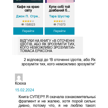
Кафе на краю
Купи собі той
світу
довбаний б...
Тара Шустер
Джон П. Стрелекі
158023
71073
Перейти
Перейти
ВІДГУКИ НА КНИГУ «В ОТОЧЕННІ
ІДІОТІВ, АБО ЯК ЗРОЗУМІТИ ТИХ,
КОГО НЕМОЖЛИВО ЗРОЗУМІТИ»
ТОМАСА ЕРІКСОНА
2 відповіді до “В оточенні ідіотів, або Як
зрозуміти тих, кого неможливо зрозуміти”
Ксюха
15.02.2024
Книга СУПЕР!! Я скачала ознакомительный
фрагмент и не жалею, хотя порой сильно
дивно, потому что, я не люблю такого