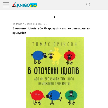
<
Головна
⭐ Томас Еріксон ⭐
В оточенні ідіотів, або Як зрозуміти тих, кого неможливо
зрозуміти