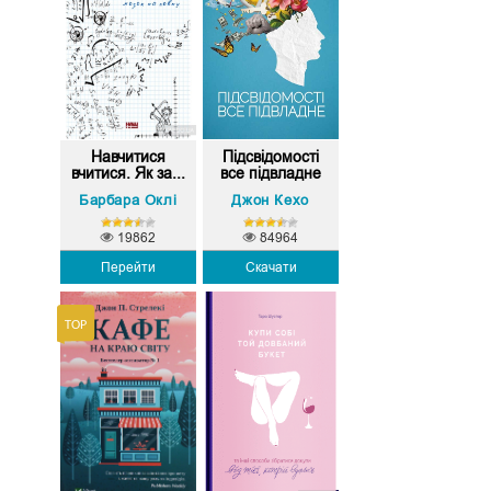
Навчитися
Підсвідомості
вчитися. Як за...
все підвладне
Барбара Оклі
Джон Кехо
19862
84964
Перейти
Скачати