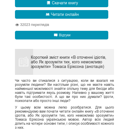
Скачати книгу
Читати онлайн
32023
переглядів
Відгуки
Короткий зміст книги «В оточенні ідіотів,
або Як зрозуміти тих, кого неможливо
зрозуміти» Томаса Еріксона (анотація)
Чи часто ви стикалися з ситуацією, коли ви взагалі не
розуміли людини? Ви настільки різні, що не маєте навіть
найменшої можливості знайти спільну тему для бесіди або
навіть підтримати якусь розмову. Напевно у вашому житті
були такі особистості. А що ви про них думали? Ідіоти,
психопати або просто інші люди?
У цьому всім можна легко розібратися. Для цього
рекомендуємо вам почати читати онлайн книгу «В оточенні
ідіотів, або Як зрозуміти тих, кого неможливо зрозуміти»
Томаса Еріксона українською мовою. Автор всіх людей
ділить на чотири основні типи, і описує особливості кожного
з них.