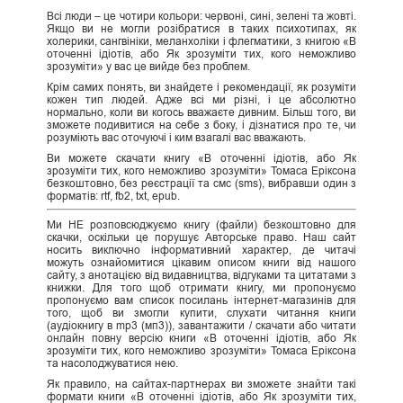
Всі люди – це чотири кольори: червоні, сині, зелені та жовті.
Якщо ви не могли розібратися в таких психотипах, як
холерики, сангвініки, меланхоліки і флегматики, з книгою «В
оточенні ідіотів, або Як зрозуміти тих, кого неможливо
зрозуміти» у вас це вийде без проблем.
Крім самих понять, ви знайдете і рекомендації, як розуміти
кожен тип людей. Адже всі ми різні, і це абсолютно
нормально, коли ви когось вважаєте дивним. Більш того, ви
зможете подивитися на себе з боку, і дізнатися про те, чи
розуміють вас оточуючі і ким взагалі вас вважають.
Ви можете скачати книгу «В оточенні ідіотів, або Як
зрозуміти тих, кого неможливо зрозуміти» Томаса Еріксона
безкоштовно, без реєстрації та смс (sms), вибравши один з
форматів: rtf, fb2, txt, epub.
Ми НЕ розповсюджуємо книгу (файли) безкоштовно для
скачки, оскільки це порушує Авторське право. Наш сайт
носить виключно інформативний характер, де читачі
можуть ознайомитися цікавим описом книги від нашого
сайту, з анотацією від видавництва, відгуками та цитатами з
книжки. Для того щоб отримати книгу, ми пропонуємо
пропонуємо вам список посилань інтернет-магазинів для
того, щоб ви змогли купити, слухати читання книги
(аудіокнигу в mp3 (мп3)), завантажити / скачати або читати
онлайн повну версію книги «В оточенні ідіотів, або Як
зрозуміти тих, кого неможливо зрозуміти» Томаса Еріксона
та насолоджуватися нею.
Як правило, на сайтах-партнерах ви зможете знайти такі
формати книги «В оточенні ідіотів, або Як зрозуміти тих,