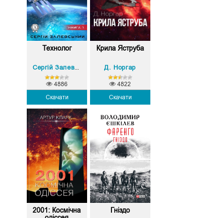
Технолог
Крила Яструба
Д. Норгар
Сергій Залевський
4886
4822
Скачати
Скачати
2001: Космічна
Гніздо
одіссея