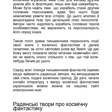
домом або ж фортецею, якщо все йде шкереберть.
Може бути навіть таке, що корабель стане другим
головним персонажем, адже без нього буде
неможливо уявити всю історію. До цього апелює й
вищезгадана теза про детальний опис технологій.
Автори часто наділяють корабель головних героїв
особливостями, які вирізняють та персоналізують
його серед інших.
Також політ думки письменника переносить події
своєї книги з космічної фантастики в далекі
галактики, за сотні світлових років від Землі. Це дає
йому змогу показати своїм читачам незвичайні світі,
які не мають нічого спільного з тим, що той коли-
небудь бачив до цього.
Серед всієї плеяди письменників-фантастів окреме
місце займають радянські автори, які випрацювали
свій стиль подачі космічних пригод. До речі, читати
онлайн літературу з жанру космічної фантастики
українською мовою можна на нашому сайті
електронних книг.
Радянські твори про космічну
фантастику