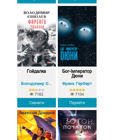
Гойдалка
Бог-Імператор
Дюни
Френк Герберт
Володимир Єшкілєв
7162
7104
Скачати
Перейти