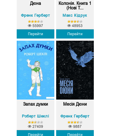
Дюна
Колонія. Книга 1
(Нові Т...
Френк Герберт
Макс Кідрук
55997
48953
Перейти
Перейти
Запах думки
Месія Дюни
Роберт Шеклі
Френк Герберт
27409
9887
Перейти
Перейти