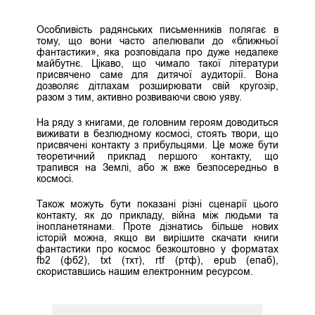
Особливість радянських письменників полягає в
тому, що вони часто апелювали до «ближньої
фантастики», яка розповідала про дуже недалеке
майбутнє. Цікаво, що чимало такої літератури
присвячено саме для дитячої аудиторії. Вона
дозволяє дітлахам розширювати свій кругозір,
разом з тим, активно розвиваючи свою уяву.
На ряду з книгами, де головним героям доводиться
виживати в безлюдному космосі, стоять твори, що
присвячені контакту з прибульцями. Це може бути
теоретичний приклад першого контакту, що
трапився на Землі, або ж вже безпосередньо в
космосі.
Також можуть бути показані різні сценарії цього
контакту, як до прикладу, війна між людьми та
інопланетянами. Проте дізнатись більше нових
історій можна, якщо ви вирішите скачати книги
фантастики про космос безкоштовно у форматах
fb2 (фб2), txt (тхт), rtf (ртф), epub (епаб),
скориставшись нашим електронним ресурсом.