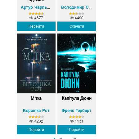
Артур Чарльз Кларк
Володимир Єшкілєв
4677
4490
Перейти
Скачати
Мітка
Капітула Дюни
Вероніка Рот
Френк Герберт
4232
4131
Перейти
Перейти