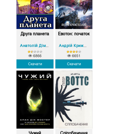
Друга планета
Евотон: початок
Анатолій Дімаров
Андрій Крижевський
6866
6651
Скачати
Скачати
Чужий
Сліпобачення