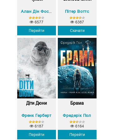
Пітер Воттс
Алан Дін Фостер
6577
6387
Перейти
Скачати
Діти Дюни
Брама
Френк Герберт
Фредерік Пол
6187
6164
Перейти
Перейти