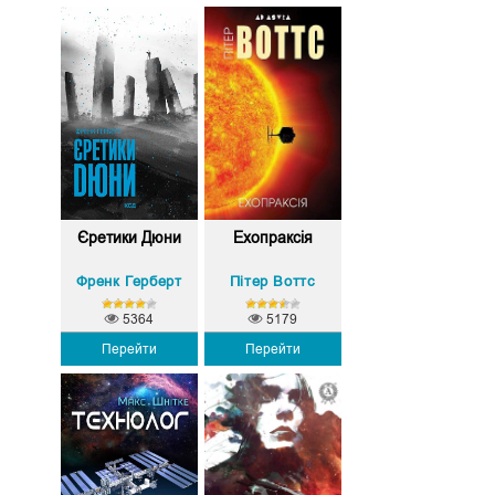
Єретики Дюни
Ехопраксія
Френк Герберт
Пітер Воттс
5364
5179
Перейти
Перейти