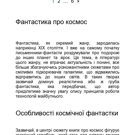
1
2
…
6
»
Фантастика про космос
Фантастика, як окремий жанр, зародилась
наприкінці ХІХ століття. І вже на самому початку
письменники-фантасти роздумували про подорожі
до інших планет та зірок. Ця тема, в літературі
цього жанру, не втрачає актуальність і понині, все
більше збагачуючись різноманітними сюжетами про
сміливих підкорювачів галактики, що відважились
відправитись до інших світів. В таких творах
зазвичай домінує реалістична або ж груба
фантастика, яка передбачає, що автор
приділятиме значну увагу опису принципів роботи
технологій майбутнього.
Особливості космічної фантастки
Зазвичай, в центрі сюжету книги про космос фігурує
космічний корабель, який стає для екіпажу другим