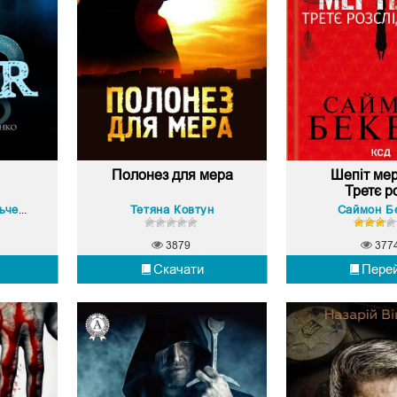
Полонез для мера
Шепіт мер
Третє ро
Тетяна Ковтун
Саймон Б
В’ячеслав Васильченко
3879
377
Скачати
Пере