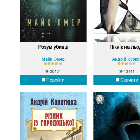
Розум убивці
Пікнік на льо
Майк Омер
Андрій Курко
30431
13141
Перейти
Скачати