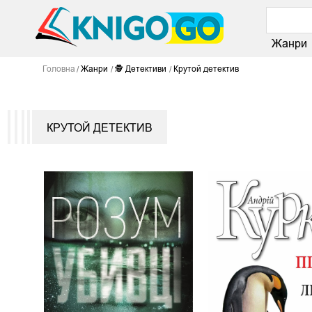
Жанри
Головна
Жанри
🕵 Детективи
Крутой детектив
КРУТОЙ ДЕТЕКТИВ