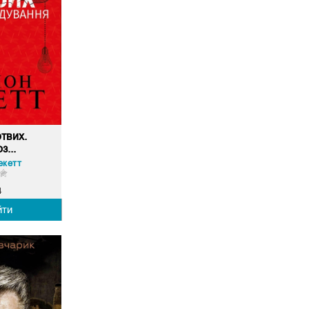
твих.
з...
екетт
4
йти