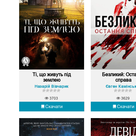
Ті, що живуть під
Безликий: Ост
землею
справа
Назарій Вівчарик
Євген Камінсь
3703
3629
Скачати
Скачати