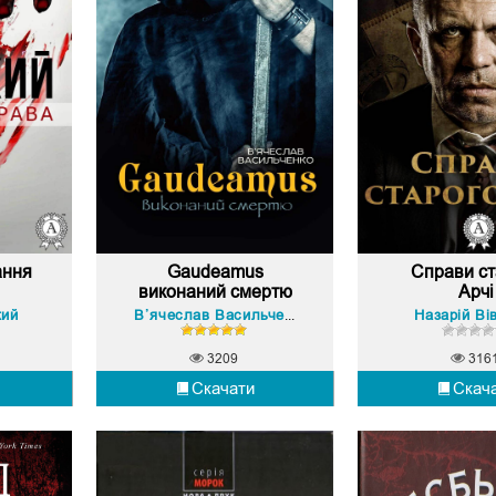
ання
Gaudeamus
Справи ст
виконаний смертю
Арчі
кий
Назарій Ві
В’ячеслав Васильченко
3209
316
Скачати
Скач