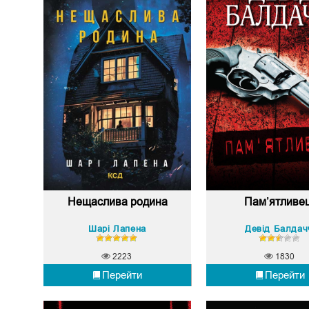
Нещаслива родина
Пам’ятливе
Шарі Лапена
Девід Балдач
2223
1830
Перейти
Перейти