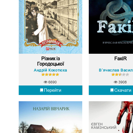
Різник із
FакіR
Городоцької
Андрій Кокотюха
6690
3908
Перейти
Скачати