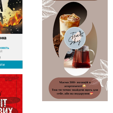
інка
анкель
2
ати