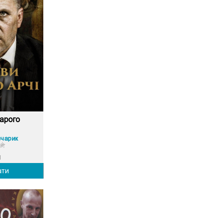
арого
вчарик
1
ати