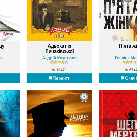
ду
Адвокат із
П’ята ж
Личаківської
в
Андрій Кокотюха
Геннінґ М
10471
674
Перейти
Скач