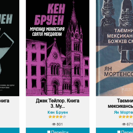
нига
Джек Тейлор. Книга
Таємн
3. Му...
мексиканськ
Кен Бруен
Ян Морте
801
671
Перейти
Пере