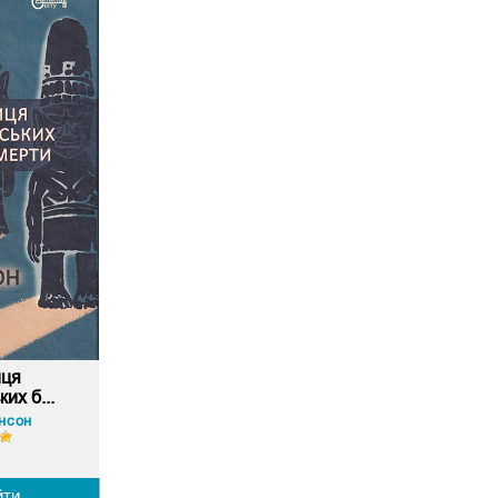
иця
их б...
нсон
йти