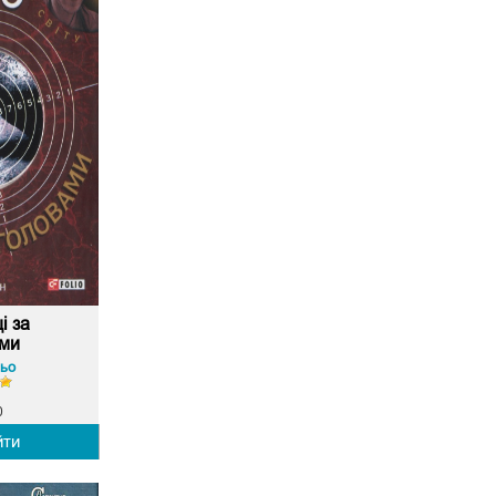
i за
ми
ьо
0
йти