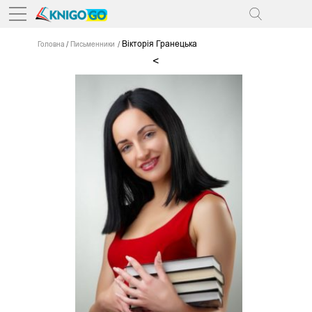
Вiкторiя Гранецька
Головна
Письменники
<