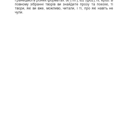
Гранецької в різних форматах: txt (тхт), fb2 (фб2), rtf, epub. В
повному зібранні творів ви знайдете прозу та поезію, ті
твори, які ви вже, можливо, читали, і ті, про які навіть не
чули.