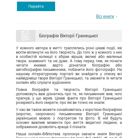
Перейти
Всі книги
Біографія Вiкторiї Гранецької
У кожного автора в житті траплялись різні цікаві події, які
могли вплинути на його творчість. До того ж у кожного з них
в особистій колекції є збірки віршів, великі або маленькі
твори, знамениті та не дуже. А тому перед тим, як почати
читати книжки, варто дізнатися біографію або
автобіографію письменника, побачити його фотографії. На
нашому літературному порталі ви знайдете у списку всі
найвідоміші твори Вiкторiї Гранецької, та зможете їх читати
онлайн або слухати аудіокниги.
Повна біографія та творчість Вiкторiї Гранецької
допоможуть вам дізнатись про те, як письменник жив, чого
прагнув, у що вірив. Цікаві факти про Вiкторiї Гранецької
розкриють його секрети, про які ви точно не знали.
У нас ви також можете ознайомитись з короткою біографією
(коротко, скорочено) письменника Вiкторiї Гранецької
українською мовою з портретом та фото. В ній будуть
основні важливі моменти про життя видатної людини, а
зображення дозволять краще її пізнати.
Наша онлайн-бібліотека пропонує скачати книги Вiкторiї