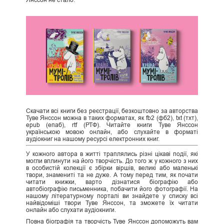
Скачати всі книги без реєстрації, безкоштовно за авторства
Туве Янссон можна в таких форматах, як fb2 (фб2), txt (тхт),
epub (епаб), rtf (РТФ). Читайте книги Туве Янссон
українською мовою онлайн, або слухайте в форматі
аудіокниг на нашому ресурсі електронних книг.
У кожного автора в житті траплялись різні цікаві події, які
могли вплинути на його творчість. До того ж у кожного з них
в особистій колекції є збірки віршів, великі або маленькі
твори, знамениті та не дуже. А тому перед тим, як почати
читати книжки, варто дізнатися біографію або
автобіографію письменника, побачити його фотографії. На
нашому літературному порталі ви знайдете у списку всі
найвідоміші твори Туве Янссон, та зможете їх читати
онлайн або слухати аудіокниги.
Повна біографія та творчість Туве Янссон допоможуть вам