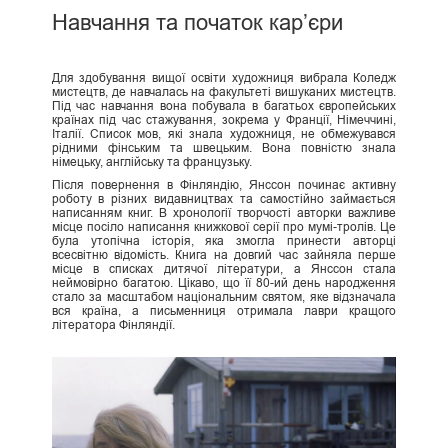
Навчання та початок кар’єри
Для здобування вищої освіти художниця вибрала Коледж
мистецтв, де навчалась на факультеті вишуканих мистецтв.
Під час навчання вона побувала в багатьох європейських
країнах під час стажування, зокрема у Франції, Німеччині,
Італії. Список мов, які знала художниця, не обмежувався
рідними фінським та швецьким. Вона повністю знала
німецьку, англійську та французьку.
Після повернення в Фінляндію, Янссон починає активну
роботу в різних видавництвах та самостійно займається
написанням книг. В хронології творчості авторки важливе
місце посіло написання книжкової серії про мумі-тролів. Це
була утопічна історія, яка змогла принести авторці
всесвітню відомість. Книга на довгий час зайняла перше
місце в списках дитячої літератури, а Янссон стала
неймовірно багатою. Цікаво, що її 80-ий день народження
стало за масштабом національним святом, яке відзначала
вся країна, а письменниця отримала лаври кращого
літератора Фінляндії.