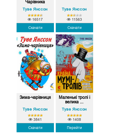
Чарівника
(Диво-...
Туве Янссон
Туве Янссон
16517
11563
Скачати
Скачати
Зима-чарівниця
Маленькі тролі і
велика ...
Туве Янссон
Туве Янссон
3841
1408
Скачати
Перейти