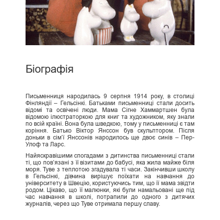
Біографія
Письменниця народилась 9 серпня 1914 року, в столиці
Фінляндії – Гельсінкі. Батьками письменниці стали досить
відомі та освічені люди. Мама Сігне Хаммартшен була
відомою ілюстраторкою для книг та художником, яку знали
по всій країні. Вона була шведкою, тому у письменниці є там
коріння. Батько Віктор Янссон був скульптором. Після
доньки в сім’ї Янссонів народилось ще двоє синів – Пер-
Улоф та Ларс.
Найяскравішими спогадами з дитинства письменниці стали
ті, що пов’язані з її візитами до бабусі, яка жила майже біля
моря. Туве з теплотою згадувала ті часи. Закінчивши школу
в Гельсінкі, дівчина вирішує поїхати на навчання до
університету в Швецію, користуючись тим, що її мама звідти
родом. Цікаво, що її малюнки, які були намальовані ще під
час навчання в школі, потрапили до одного з дитячих
журналів, через що Туве отримала першу славу.