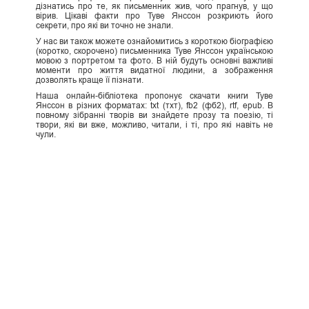
дізнатись про те, як письменник жив, чого прагнув, у що
вірив. Цікаві факти про Туве Янссон розкриють його
секрети, про які ви точно не знали.
У нас ви також можете ознайомитись з короткою біографією
(коротко, скорочено) письменника Туве Янссон українською
мовою з портретом та фото. В ній будуть основні важливі
моменти про життя видатної людини, а зображення
дозволять краще її пізнати.
Наша онлайн-бібліотека пропонує скачати книги Туве
Янссон в різних форматах: txt (тхт), fb2 (фб2), rtf, epub. В
повному зібранні творів ви знайдете прозу та поезію, ті
твори, які ви вже, можливо, читали, і ті, про які навіть не
чули.