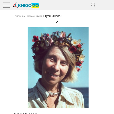
Туве Янссон
Головна
Письменники
<