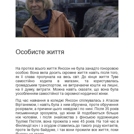
Особисте життя
На протязі всього життя Янссон не була занадто гоноровою
особою. Вона вела досить скромне життя навіть після того,
як її слава пролунала на весь світ. До кінця життя Туве
самостійно ходила в магазин, та користувалась
громадським транспортом, не витрачаючи кошти на лишні,
на її думку, витрати. Можна навіть сказати, що вона була
уособленням самостійної та скромної нордичної жінки.
Під час навчання в коледжі Янссон спілкувалась з Атасом
Віртанемом, і навіть була з ним обручена, проте обручення
розірвали, а причини цього невідомі і по нині. Після 35 років
письменниця зрозуміла, що жінки їй подобаються більше
ніж чоловіки, і після знайомства з фінською художницею
Тууліккі Пієтіля, вона прожила з нею 45 років. На той час в
Фінляндії хоч і з осудом ставились до такого роду контактів,
проте їм було байдуже, і так вони прожили все життя, поки
Янссон не стало.