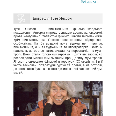
Всі книги
Біографія Туве Янссон
Туве Янссон – письменниця фінсько-шведського
походження. Авторка є представницею досить маловідомої,
проте необділеної талантом фінської школи письменників.
Крім письменництва Янссон всесторонньо обдарована
особистість. На батьківщині вона відома не тільки як
письменниця, а й як художниця та ілюстраторка. Саме їй
належить авторство таких вигаданих персонажів, як мумі-
тролі. Вони стали головними героями її дитячих творів, які
розповідали маленьким читачам про Долину мумі-тролів.
Янссон є символом фінської літератури ХХ століття, і в її
честь засновані літературні гуртки та премії, а на острові,
де вона часто бувала з своєю дівчиною нині заснований дім-
музей.