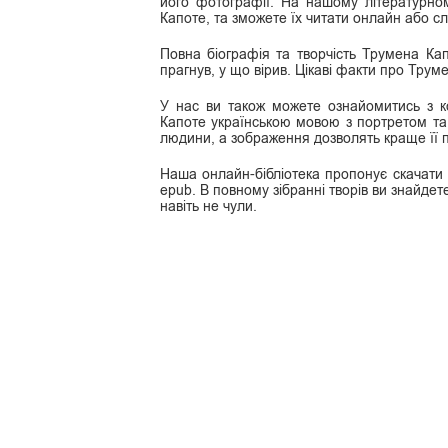
його фотографії. На нашому літературном
Капоте, та зможете їх читати онлайн або сл
Повна біографія та творчість Трумена Ка
прагнув, у що вірив. Цікаві факти про Трум
У нас ви також можете ознайомитись з к
Капоте українською мовою з портретом та 
людини, а зображення дозволять краще її п
Наша онлайн-бібліотека пропонує скачати кн
epub. В повному зібранні творів ви знайдете 
навіть не чули.