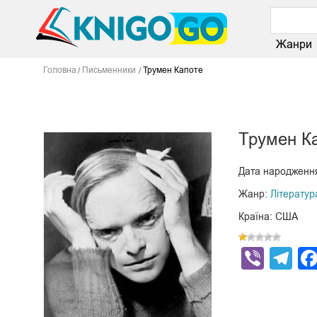
Жанри
Головна
Письменники
Трумен Капоте
Трумен К
Дата народження
Жанр:
Літератур
Країна: США
Viber
Te