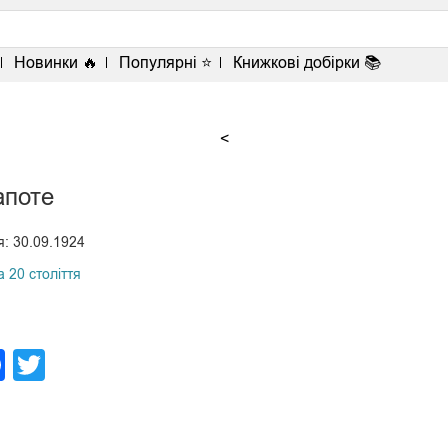
Новинки 🔥
Популярні ⭐
Книжкові добірки 📚
<
апоте
: 30.09.1924
а 20 століття
legram
Facebook
Twitter