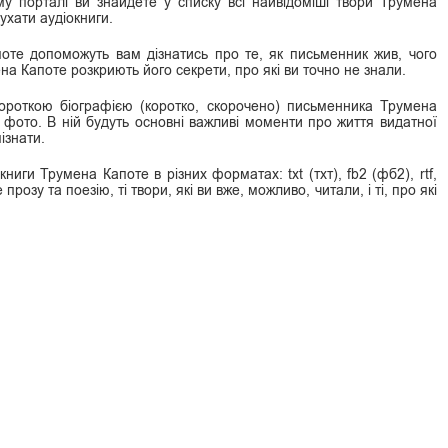
у порталі ви знайдете у списку всі найвідоміші твори Трумена
ухати аудіокниги.
поте допоможуть вам дізнатись про те, як письменник жив, чого
ена Капоте розкриють його секрети, про які ви точно не знали.
ороткою біографією (коротко, скорочено) письменника Трумена
фото. В ній будуть основні важливі моменти про життя видатної
ізнати.
иги Трумена Капоте в різних форматах: txt (тхт), fb2 (фб2), rtf,
прозу та поезію, ті твори, які ви вже, можливо, читали, і ті, про які