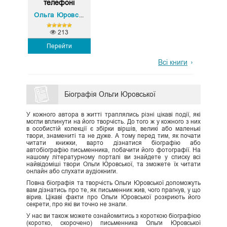
телефоні
Юрій Волянюк
Ольга Юровська
,
213
Перейти
Всі книги
Біографія Ольги Юровської
У кожного автора в житті траплялись різні цікаві події, які
могли вплинути на його творчість. До того ж у кожного з них
в особистій колекції є збірки віршів, великі або маленькі
твори, знамениті та не дуже. А тому перед тим, як почати
читати книжки, варто дізнатися біографію або
автобіографію письменника, побачити його фотографії. На
нашому літературному порталі ви знайдете у списку всі
найвідоміші твори Ольги Юровської, та зможете їх читати
онлайн або слухати аудіокниги.
Повна біографія та творчість Ольги Юровської допоможуть
вам дізнатись про те, як письменник жив, чого прагнув, у що
вірив. Цікаві факти про Ольги Юровської розкриють його
секрети, про які ви точно не знали.
У нас ви також можете ознайомитись з короткою біографією
(коротко, скорочено) письменника Ольги Юровської