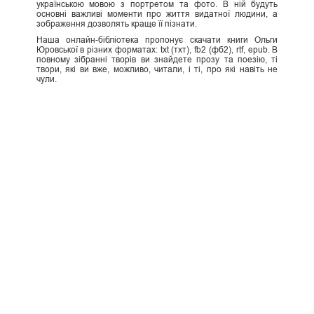
українською мовою з портретом та фото. В ній будуть
основні важливі моменти про життя видатної людини, а
зображення дозволять краще її пізнати.
Наша онлайн-бібліотека пропонує скачати книги Ольги
Юровської в різних форматах: txt (тхт), fb2 (фб2), rtf, epub. В
повному зібранні творів ви знайдете прозу та поезію, ті
твори, які ви вже, можливо, читали, і ті, про які навіть не
чули.