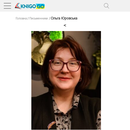
Ольга Юровська
Головна
Письменники
<