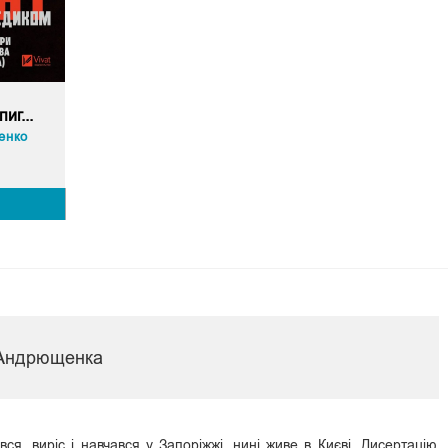
иг...
енко
 Андрющенка
вся, виріс і навчався у Запоріжжі, нині живе в Києві. Дисертацію