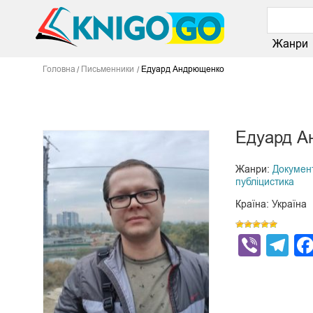
Жанри
Головна
Письменники
Едуард Андрющенко
Едуард А
Жанри:
Докумен
публіцистика
Країна: Україна
Viber
Te