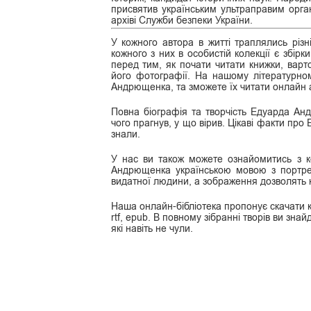
присвятив українським ультраправим орган
архіві Служби безпеки України.
У кожного автора в житті траплялись різні
кожного з них в особистій колекції є збірк
перед тим, як почати читати книжки, варт
його фотографії. На нашому літературном
Андрющенка, та зможете їх читати онлайн а
Повна біографія та творчість Едуарда Ан
чого прагнув, у що вірив. Цікаві факти пр
знали.
У нас ви також можете ознайомитись з к
Андрющенка українською мовою з портрет
видатної людини, а зображення дозволять к
Наша онлайн-бібліотека пропонує скачати к
rtf, epub. В повному зібранні творів ви знайд
які навіть не чули.