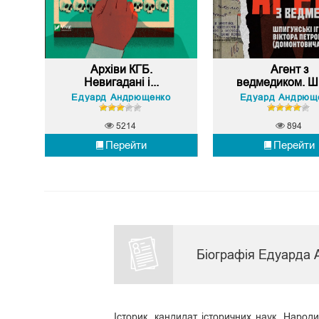
Архіви КГБ.
Агент з
Невигадані і...
ведмедиком. Шп
Едуард Андрющенко
Едуард Андрющ
5214
894
Перейти
Перейти
Біографія Едуарда
Історик, кандидат історичних наук. Народи