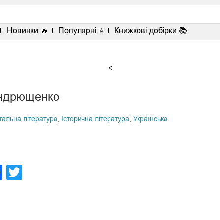
Новинки 🔥
Популярні ⭐
Книжкові добірки 📚
<
ндрющенко
тальна література
,
Історична література
,
Українська
legram
Facebook
Twitter