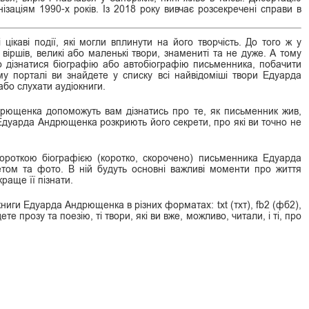
ізаціям 1990-х років. Із 2018 року вивчає розсекречені справи в
 цікаві події, які могли вплинути на його творчість. До того ж у
и віршів, великі або маленькі твори, знамениті та не дуже. А тому
о дізнатися біографію або автобіографію письменника, побачити
у порталі ви знайдете у списку всі найвідоміші твори Едуарда
бо слухати аудіокниги.
дрющенка допоможуть вам дізнатись про те, як письменник жив,
о Едуарда Андрющенка розкриють його секрети, про які ви точно не
ороткою біографією (коротко, скорочено) письменника Едуарда
ом та фото. В ній будуть основні важливі моменти про життя
раще її пізнати.
ниги Едуарда Андрющенка в різних форматах: txt (тхт), fb2 (фб2),
ете прозу та поезію, ті твори, які ви вже, можливо, читали, і ті, про