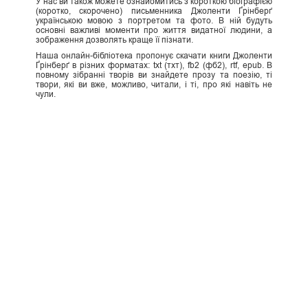
У нас ви також можете ознайомитись з короткою біографією
(коротко, скорочено) письменника Джоленти Ґрінберґ
українською мовою з портретом та фото. В ній будуть
основні важливі моменти про життя видатної людини, а
зображення дозволять краще її пізнати.
Наша онлайн-бібліотека пропонує скачати книги Джоленти
Ґрінберґ в різних форматах: txt (тхт), fb2 (фб2), rtf, epub. В
повному зібранні творів ви знайдете прозу та поезію, ті
твори, які ви вже, можливо, читали, і ті, про які навіть не
чули.