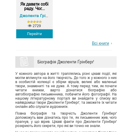
Як давати собі
раду. Чог...
Кристен Майнзер
Джолента Ґрінберґ
,
2729
Перейти
Всі книги
Біографія Джоленти Ґрінберґ
У кожного автора в житті траплялись різні цікаві події, які
могли вплинути на його творчість. До того ж у кожного з них
в особистій колекції є збірки віршів, великі або маленькі
твори, знамениті та не дуже. А тому перед тим, як почати
читати книжки, варто дізнатися біографію або
автобіографію письменника, побачити його фотографії. На
нашому літературному порталі ви знайдете у списку всі
найвідоміші твори Джоленти Ґрінберґ, та зможете їх читати
онлайн або слухати аудіокниги.
Повна біографія та творчість Джоленти Ґрінберґ
допоможуть вам дізнатись про те, як письменник жив, чого
прагнув, у що вірив. Цікаві факти про Джоленти Ґрінберґ
розкриють його секрети, про які ви точно не знали.