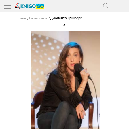
Джолента Ґрінберґ
Головна
Письменники
<