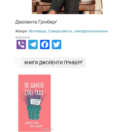
Джолента Ґрінберґ
Жанри:
Мотивація
,
Саморозвиток, самовдосконалення
Viber
Telegram
Facebook
Twitter
КНИГИ ДЖОЛЕНТИ ҐРІНБЕРҐ