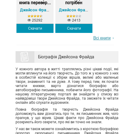
книга перевер...
потрібен
Девід Хайнемайєр Хенссон
Девід Хайнемайєр Х
Джейсон Фрайд
,
Джейсон Фрайд
,
25292
2413
Скачати
Скачати
Всі книги
Біографія Джейсона Фрайда
У кожного автора в житті траплялись різні цікаві події, які
могли вплинути на його творчість. До того ж у кожного з них
в особистій колекції є збірки віршів, великі або маленькі
твори, знамениті та не дуже. А тому перед тим, як почати
читати книжки, варто дізнатися біографію або
автобіографію письменника, побачити його фотографії. На
нашому літературному порталі ви знайдете у списку всі
найвідоміші твори Джейсона Фрайда, та зможете їх читати
онлайн або слухати аудіокниги.
Повна біографія та творчість Джейсона Фрайда
допоможуть вам дізнатись про те, як письменник жив, чого
прагнув, у що вірив. Цікаві факти про Джейсона Фрайда
розкриють його секрети, про які ви точно не знали.
У нас ви також можете ознайомитись з короткою біографією
(коротко, скорочено) письменника Джейсона Фрайда