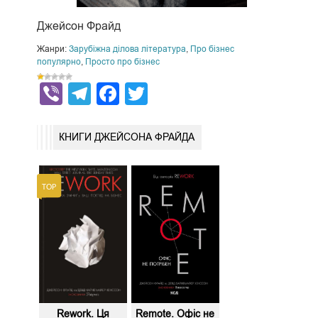
Джейсон Фрайд
Жанри:
Зарубіжна ділова література
,
Про бізнес
популярно
,
Просто про бізнес
Viber
Telegram
Facebook
Twitter
КНИГИ ДЖЕЙСОНА ФРАЙДА
Rework. Ця
Remote. Офіс не