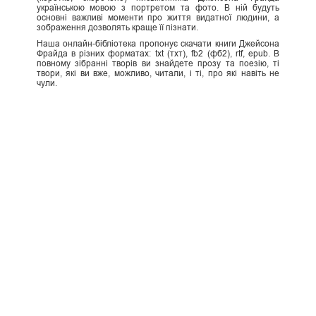
українською мовою з портретом та фото. В ній будуть
основні важливі моменти про життя видатної людини, а
зображення дозволять краще її пізнати.
Наша онлайн-бібліотека пропонує скачати книги Джейсона
Фрайда в різних форматах: txt (тхт), fb2 (фб2), rtf, epub. В
повному зібранні творів ви знайдете прозу та поезію, ті
твори, які ви вже, можливо, читали, і ті, про які навіть не
чули.