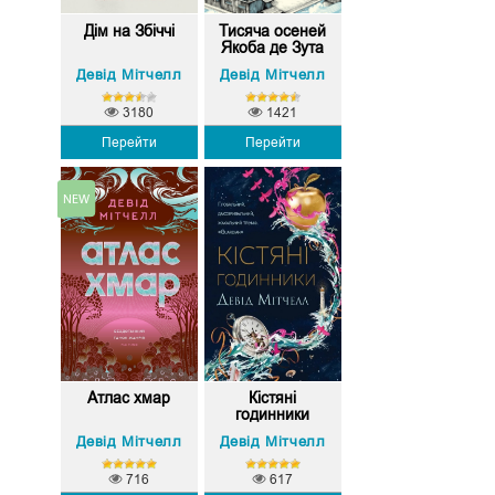
Дім на Збіччі
Тисяча осеней
Якоба де Зута
Девід Мітчелл
Девід Мітчелл
3180
1421
Перейти
Перейти
Атлас хмар
Кістяні
годинники
Девід Мітчелл
Девід Мітчелл
716
617