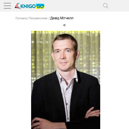
Девід Мітчелл
Головна
Письменники
<