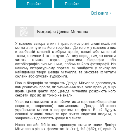
Перейти
Перейти
Всі книги
Біографія Девіда Мітчелла
У кожного автора в житті траплялись різні цікаві події, які
могли вплинути на його творчість. До того ж у кожного з них
в особистій колекції є збірки віршів, великі або маленькі
твори, знамениті та не дуже. А тому перед тим, як почати
читати книжки, варто дізнатися біографію або
автобіографію письменника, побачити його фотографії. На
нашому літературному порталі ви знайдете у списку всі
найвідоміші твори Девіда Мітчелла, та зможете їх читати
онлайн або слухати аудіокниги.
Повна біографія та творчість Девіда Мітчелла допоможуть
вам дізнатись про те, як письменник жив, чого прагнув, у що
вірив. Цікаві факти про Девіда Мітчелла розкриють його
секрети, про які ви точно не знали.
У нас ви також можете ознайомитись з короткою біографією
(коротко, скорочено) письменника Девіда Мітчелла
українською мовою з портретом та фото. В ній будуть
основні важливі моменти про життя видатної людини, а
зображення дозволять краще її пізнати.
Наша онлайн-бібліотека пропонує скачати книги Девіда
Мітчелла в різних форматах: txt (тхт), fb2 (фб2), rtf, epub. В