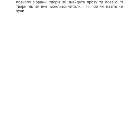
повному зібранні творів ви знайдете прозу та поезію, ті
твори, які ви вже, можливо, читали, і ті, про які навіть не
чули.