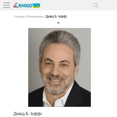
Девід Б. Іоффі
Головна
Письменники
<
Девід Б. Іоффі