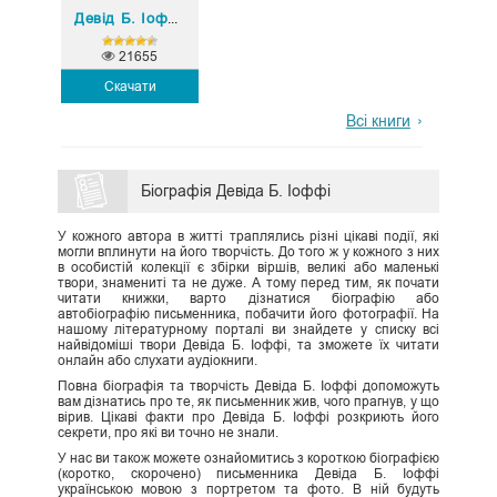
Майкл Кусумано
Девід Б. Іоффі
,
21655
Скачати
Всі книги
Біографія Девіда Б. Іоффі
У кожного автора в житті траплялись різні цікаві події, які
могли вплинути на його творчість. До того ж у кожного з них
в особистій колекції є збірки віршів, великі або маленькі
твори, знамениті та не дуже. А тому перед тим, як почати
читати книжки, варто дізнатися біографію або
автобіографію письменника, побачити його фотографії. На
нашому літературному порталі ви знайдете у списку всі
найвідоміші твори Девіда Б. Іоффі, та зможете їх читати
онлайн або слухати аудіокниги.
Повна біографія та творчість Девіда Б. Іоффі допоможуть
вам дізнатись про те, як письменник жив, чого прагнув, у що
вірив. Цікаві факти про Девіда Б. Іоффі розкриють його
секрети, про які ви точно не знали.
У нас ви також можете ознайомитись з короткою біографією
(коротко, скорочено) письменника Девіда Б. Іоффі
українською мовою з портретом та фото. В ній будуть