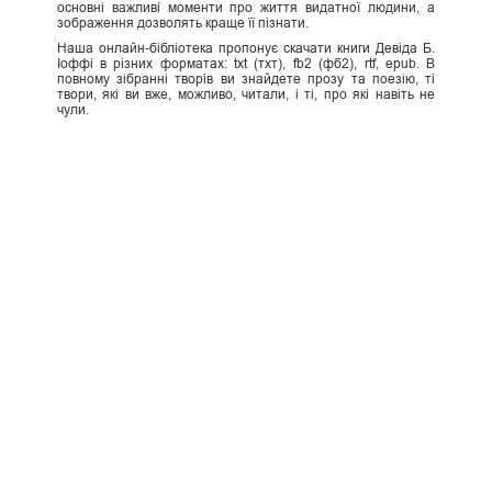
основні важливі моменти про життя видатної людини, а
зображення дозволять краще її пізнати.
Наша онлайн-бібліотека пропонує скачати книги Девіда Б.
Іоффі в різних форматах: txt (тхт), fb2 (фб2), rtf, epub. В
повному зібранні творів ви знайдете прозу та поезію, ті
твори, які ви вже, можливо, читали, і ті, про які навіть не
чули.